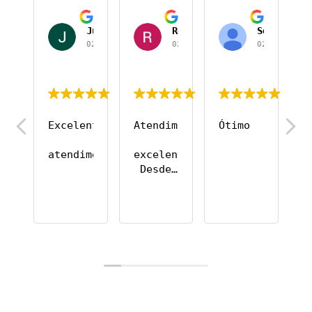
Julio Britto
Rogério Mello
Sebastião
02/05/2024
02/05/2024
02/05/2024
Excelente
Atendimento
Ótimo
Ó
atendimento
excelente!
 Desde 
a 
recepção
 a 
execução
 dos 
exames!