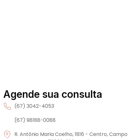
Agende sua consulta
(67) 3042-4053
(67) 98188-0088
R. Antônio Maria Coelho, 1816 - Centro, Campo