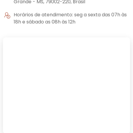
Grande - MS, 79002-220, Brasil
Horários de atendimento: seg a sexta das 07h às
18h e sábado as 08h às 12h