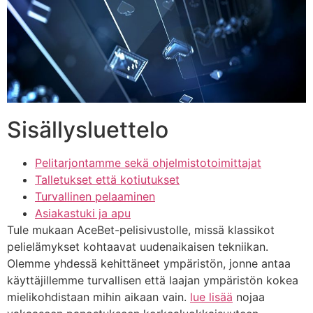
Sisällysluettelo
Pelitarjontamme sekä ohjelmistotoimittajat
Talletukset että kotiutukset
Turvallinen pelaaminen
Asiakastuki ja apu
Tule mukaan AceBet-pelisivustolle, missä klassikot
pelielämykset kohtaavat uudenaikaisen tekniikan.
Olemme yhdessä kehittäneet ympäristön, jonne antaa
käyttäjillemme turvallisen että laajan ympäristön kokea
mielikohdistaan mihin aikaan vain.
lue lisää
nojaa