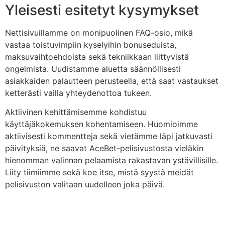
Yleisesti esitetyt kysymykset
Nettisivuillamme on monipuolinen FAQ-osio, mikä
vastaa toistuvimpiin kyselyihin bonuseduista,
maksuvaihtoehdoista sekä tekniikkaan liittyvistä
ongelmista. Uudistamme aluetta säännöllisesti
asiakkaiden palautteen perusteella, että saat vastaukset
ketterästi vailla yhteydenottoa tukeen.
Aktiivinen kehittämisemme kohdistuu
käyttäjäkokemuksen kohentamiseen. Huomioimme
aktiivisesti kommentteja sekä vietämme läpi jatkuvasti
päivityksiä, ne saavat AceBet-pelisivustosta vieläkin
hienomman valinnan pelaamista rakastavan ystävillisille.
Liity tiimiimme sekä koe itse, mistä syystä meidät
pelisivuston valitaan uudelleen joka päivä.