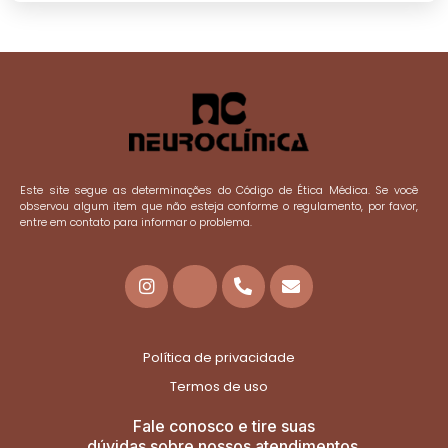
Este site segue as determinações do Código de Ética Médica. Se você
observou algum item que não esteja conforme o regulamento, por favor,
entre em contato para informar o problema.
Política de privacidade
Termos de uso
Fale conosco e tire suas
dúvidas sobre nossos atendimentos.