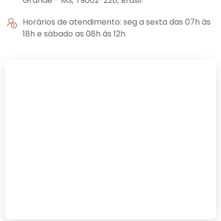
Grande - MS, 79002-220, Brasil
Horários de atendimento: seg a sexta das 07h às
18h e sábado as 08h às 12h