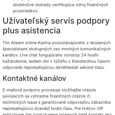
dodatočné doklady verifikujúce zdroj finančných
prostriedkov
Užívateľský servis podpory
plus asistencia
Tím Alawin online Kasína pozostávajúceho z skúsených
špecialistami dostupných cez mnohých komunikačných
kanálov. Live chat fungujúceho nonstop 24 hodín
každodenne, sedem dní v týždňu s štandardnou časom
odpovede nepresahujúcou deväťdesiat sekúnd času.
Kontaktné kanálov
E-mailová podpory procesuje zložitejšie otázok
súvisiacich sa výhradne finančných otázok či
technických issue s garantované odpoveďou zákazníka
nepresahujúcou dvanásť hodín času. Pre hráčov VIP
exkluzívnej tier poskytujeme priamych telef kontakt ako