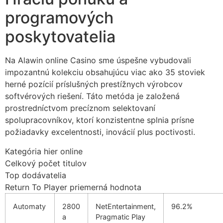
programových
poskytovatelia
Na Alawin online Casino sme úspešne vybudovali
impozantnú kolekciu obsahujúcu viac ako 35 stoviek
herné pozícií príslušných prestížnych výrobcov
softvérových riešení. Táto metóda je založená
prostredníctvom precíznom selektovaní
spolupracovníkov, ktorí konzistentne splnia prísne
požiadavky excelentnosti, inovácií plus poctivosti.
Kategória hier online
Celkový počet titulov
Top dodávatelia
Return To Player priemerná hodnota
Automaty
2800
NetEntertainment,
96.2%
a
Pragmatic Play