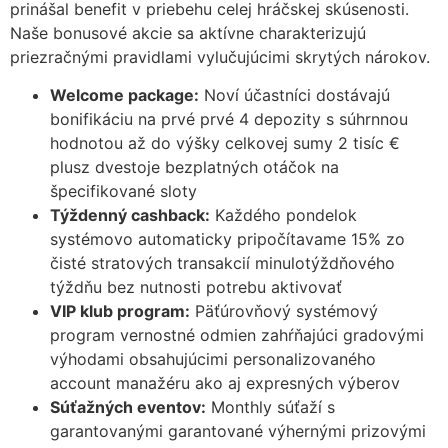
prinášal benefit v priebehu celej hráčskej skúsenosti.
Naše bonusové akcie sa aktívne charakterizujú
priezračnými pravidlami vylučujúcimi skrytých nárokov.
Welcome package:
Noví účastníci dostávajú
bonifikáciu na prvé prvé 4 depozity s súhrnnou
hodnotou až do výšky celkovej sumy 2 tisíc €
plusz dvestoje bezplatných otáčok na
špecifikované sloty
Týždenný cashback:
Každého pondelok
systémovo automaticky pripočítavame 15% zo
čisté stratových transakcií minulotýždňového
týždňu bez nutnosti potrebu aktivovať
VIP klub program:
Päťúrovňový systémový
program vernostné odmien zahŕňajúci gradovými
výhodami obsahujúcimi personalizovaného
account manažéru ako aj expresných výberov
Súťažných eventov:
Monthly súťaží s
garantovanými garantované výhernými prizovými