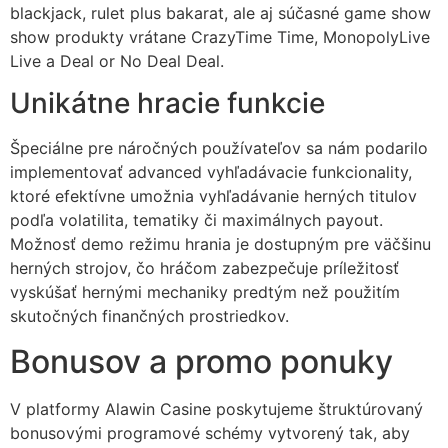
blackjack, rulet plus bakarat, ale aj súčasné game show
show produkty vrátane CrazyTime Time, MonopolyLive
Live a Deal or No Deal Deal.
Unikátne hracie funkcie
Špeciálne pre náročných používateľov sa nám podarilo
implementovať advanced vyhľadávacie funkcionality,
ktoré efektívne umožnia vyhľadávanie herných titulov
podľa volatilita, tematiky či maximálnych payout.
Možnosť demo režimu hrania je dostupným pre väčšinu
herných strojov, čo hráčom zabezpečuje príležitosť
vyskúšať hernými mechaniky predtým než použitím
skutočných finančných prostriedkov.
Bonusov a promo ponuky
V platformy Alawin Casine poskytujeme štruktúrovaný
bonusovými programové schémy vytvorený tak, aby