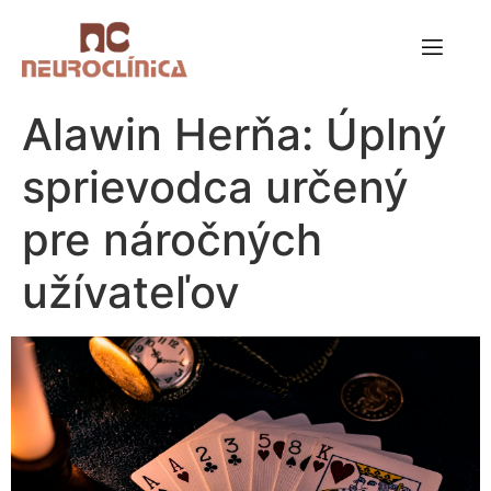
Alawin Herňa: Úplný
sprievodca určený
pre náročných
užívateľov