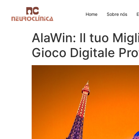
Home
Sobre nós
AlaWin: Il tuo Mig
Gioco Digitale Pr