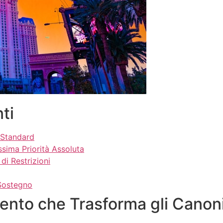
ti
 Standard
ssima Priorità Assoluta
di Restrizioni
 Sostegno
mento che Trasforma gli Canon