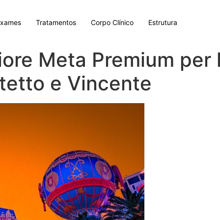
Exames
Tratamentos
Corpo Clínico
Estrutura
liore Meta Premium per 
otetto e Vincente