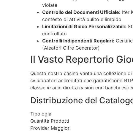
violate
Controllo dei Documenti Ufficiale:
Iter 
contesto di attività pulito e limpido
Limitazioni di Gioco Personalizzabili:
St
controllato
Controlli Indipendenti Regolari:
Certific
(Aleatori Cifre Generator)
Il Vasto Repertorio Gio
Questo nostro casino vanta una collezione di 
sviluppatori accreditati che garantiscono RTP 
classiche ai in diretta casinò con banchi esper
Distribuzione del Catalog
Tipologia
Quantità Prodotti
Provider Maggiori