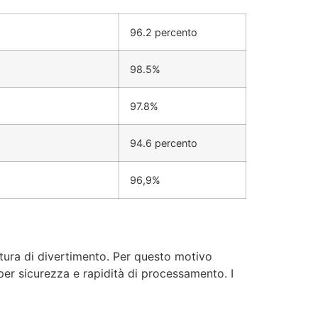
96.2 percento
98.5%
97.8%
94.6 percento
96,9%
tura di divertimento. Per questo motivo
r sicurezza e rapidità di processamento. I