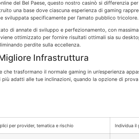
nline del Bel Paese, questo nostro casinò si differenzia pe
ostruito una base dove ciascuna esperienza di gaming rappr
ile sviluppata specificamente per l’amato pubblico tricolore.
ltato di annate di sviluppo e perfezionamento, con massima a
è viene ottimizzato per fornire risultati ottimali sia su desk
iminando perdite sulla eccellenza.
Migliore Infrastruttura
ive che trasformano il normale gaming in un’esperienza appa
 adatti alle tue inclinazioni, quando la opzione di prova ti 
plici per provider, tematica e rischio
Individua il