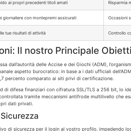
ido ai propri precedenti titoli amati
Risparmia mi
i giornaliere con montepremi assicurati
Occasioni s
e tue risultati di attività
Controllo c
ni: Il nostro Principale Obiett
sa dall’autorità delle Accise e dei Giochi (ADM), l’organism
ale aspetto burocratico: in base a i dati ufficiali dell’ADM
7 percento comparato ai siti privi di certificazione.
di difesa finanziari con cifratura SSL/TLS a 256 bit, lo ide
controllata tramite meccanismi antifrode multilivello che esa
ri dati privati.
 Sicurezza
vo di sicurezza per il login al vostro profilo, impedendo log