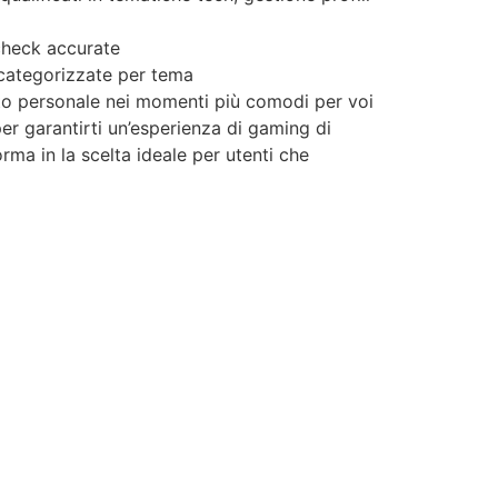
 check accurate
 categorizzate per tema
cato personale nei momenti più comodi per voi
r garantirti un’esperienza di gaming di
rma in la scelta ideale per utenti che