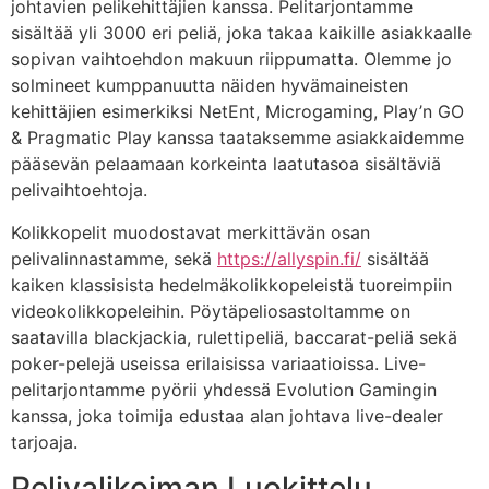
johtavien pelikehittäjien kanssa. Pelitarjontamme
sisältää yli 3000 eri peliä, joka takaa kaikille asiakkaalle
sopivan vaihtoehdon makuun riippumatta. Olemme jo
solmineet kumppanuutta näiden hyvämaineisten
kehittäjien esimerkiksi NetEnt, Microgaming, Play’n GO
& Pragmatic Play kanssa taataksemme asiakkaidemme
pääsevän pelaamaan korkeinta laatutasoa sisältäviä
pelivaihtoehtoja.
Kolikkopelit muodostavat merkittävän osan
pelivalinnastamme, sekä
https://allyspin.fi/
sisältää
kaiken klassisista hedelmäkolikkopeleistä tuoreimpiin
videokolikkopeleihin. Pöytäpeliosastoltamme on
saatavilla blackjackia, rulettipeliä, baccarat-peliä sekä
poker-pelejä useissa erilaisissa variaatioissa. Live-
pelitarjontamme pyörii yhdessä Evolution Gamingin
kanssa, joka toimija edustaa alan johtava live-dealer
tarjoaja.
Pelivalikoiman Luokittelu