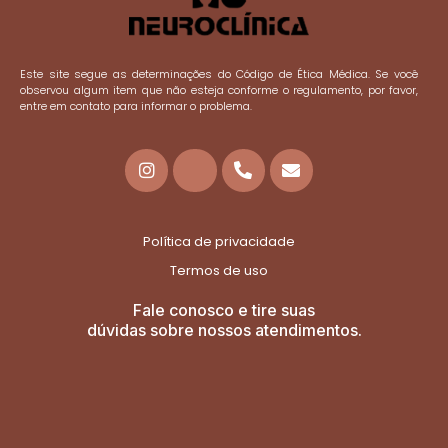
Este site segue as determinações do Código de Ética Médica. Se você
observou algum item que não esteja conforme o regulamento, por favor,
entre em contato para informar o problema.
Política de privacidade
Termos de uso
Fale conosco e tire suas
dúvidas sobre nossos atendimentos.