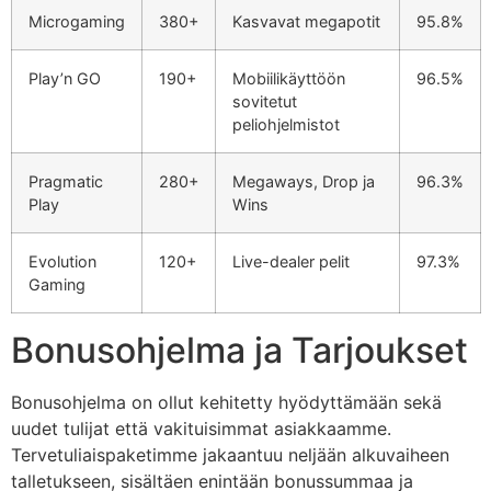
Microgaming
380+
Kasvavat megapotit
95.8%
Play’n GO
190+
Mobiilikäyttöön
96.5%
sovitetut
peliohjelmistot
Pragmatic
280+
Megaways, Drop ja
96.3%
Play
Wins
Evolution
120+
Live-dealer pelit
97.3%
Gaming
Bonusohjelma ja Tarjoukset
Bonusohjelma on ollut kehitetty hyödyttämään sekä
uudet tulijat että vakituisimmat asiakkaamme.
Tervetuliaispaketimme jakaantuu neljään alkuvaiheen
talletukseen, sisältäen enintään bonussummaa ja