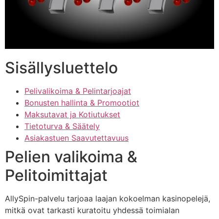
Sisällysluettelo
Pelivalikoima & Pelintarjoajat
Bonusten hallinta & Promootiot
Maksutavat ja Kotiutukset
Tietoturva & Säätely
Asiakastuen Saavutettavuus
Pelien valikoima &
Pelitoimittajat
AllySpin-palvelu tarjoaa laajan kokoelman kasinopelejä,
mitkä ovat tarkasti kuratoitu yhdessä toimialan