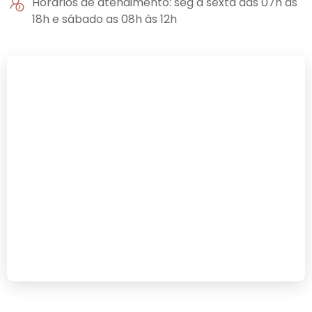
Horários de atendimento: seg a sexta das 07h às
18h e sábado as 08h às 12h