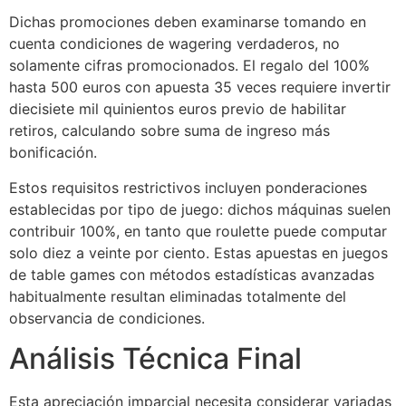
Dichas promociones deben examinarse tomando en
cuenta condiciones de wagering verdaderos, no
solamente cifras promocionados. El regalo del 100%
hasta 500 euros con apuesta 35 veces requiere invertir
diecisiete mil quinientos euros previo de habilitar
retiros, calculando sobre suma de ingreso más
bonificación.
Estos requisitos restrictivos incluyen ponderaciones
establecidas por tipo de juego: dichos máquinas suelen
contribuir 100%, en tanto que roulette puede computar
solo diez a veinte por ciento. Estas apuestas en juegos
de table games con métodos estadísticas avanzadas
habitualmente resultan eliminadas totalmente del
observancia de condiciones.
Análisis Técnica Final
Esta apreciación imparcial necesita considerar variadas