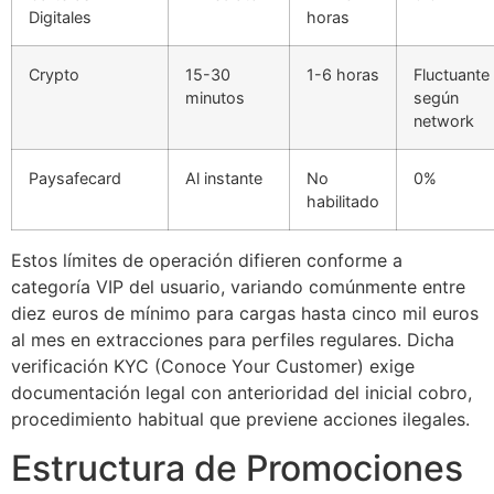
Digitales
horas
Crypto
15-30
1-6 horas
Fluctuante
minutos
según
network
Paysafecard
Al instante
No
0%
habilitado
Estos límites de operación difieren conforme a
categoría VIP del usuario, variando comúnmente entre
diez euros de mínimo para cargas hasta cinco mil euros
al mes en extracciones para perfiles regulares. Dicha
verificación KYC (Conoce Your Customer) exige
documentación legal con anterioridad del inicial cobro,
procedimiento habitual que previene acciones ilegales.
Estructura de Promociones