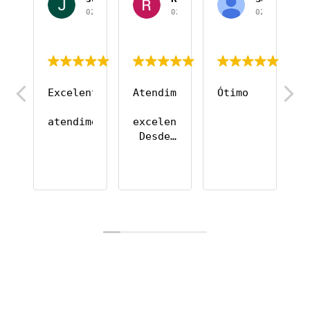
02/05/2024
02/05/2024
02/05/2024
Excelente
Atendimento
Ótimo
Ó
atendimento
excelente!
 Desde 
a 
recepção
 a 
execução
 dos 
exames!