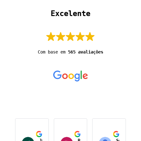
 Excelente 
Com base em
565 avaliações
Julio Britto
Rogério Mello
Sebastião