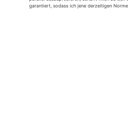
garantiert, sodass ich jene derzeitigen Norm