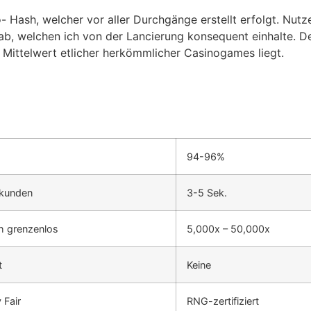
Hash, welcher vor aller Durchgänge erstellt erfolgt. Nutze
tab, welchen ich von der Lancierung konsequent einhalte. De
n Mittelwert etlicher herkömmlicher Casinogames liegt.
94-96%
kunden
3-5 Sek.
h grenzenlos
5,000x – 50,000x
t
Keine
 Fair
RNG-zertifiziert