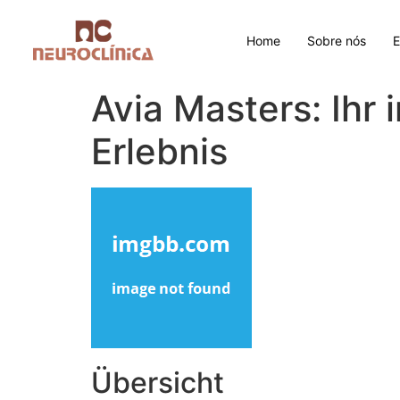
Home
Sobre nós
Avia Masters: Ihr
Erlebnis
Übersicht