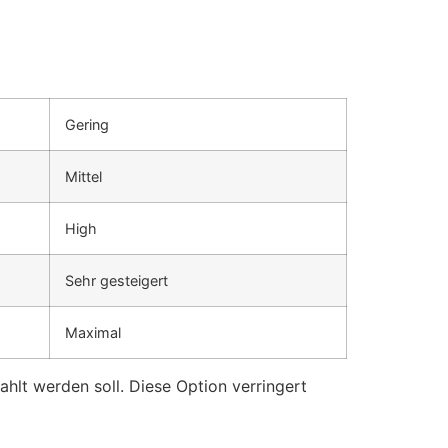
Gering
Mittel
High
Sehr gesteigert
Maximal
lt werden soll. Diese Option verringert