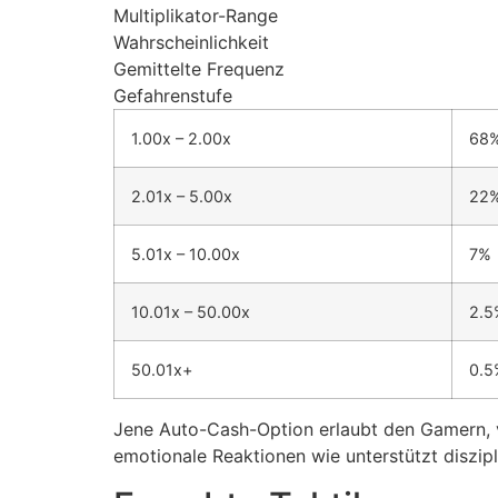
Multiplikator-Range
Wahrscheinlichkeit
Gemittelte Frequenz
Gefahrenstufe
1.00x – 2.00x
68
2.01x – 5.00x
22
5.01x – 10.00x
7%
10.01x – 50.00x
2.5
50.01x+
0.5
Jene Auto-Cash-Option erlaubt den Gamern, v
emotionale Reaktionen wie unterstützt diszipli