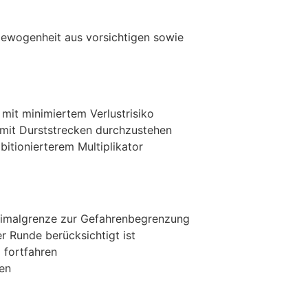
ewogenheit aus vorsichtigen sowie
 mit minimiertem Verlustrisiko
amit Durststrecken durchzustehen
bitionierterem Multiplikator
aximalgrenze zur Gefahrenbegrenzung
r Runde berücksichtigt ist
l fortfahren
den