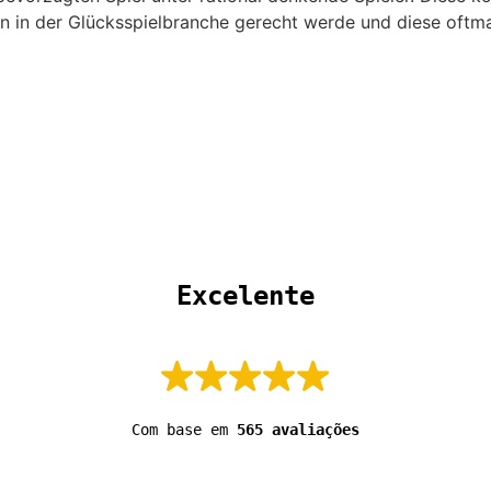
en in der Glücksspielbranche gerecht werde und diese oftma
 Excelente 
Com base em
565 avaliações