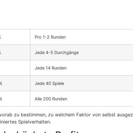
%
Pro 1-2 Runden
%
Jede 4-5 Durchgänge
Jede 14 Runden
%
Jede 40 Spiele
%
Alle 200 Runden
orab zu bestimmen, zu welchem Faktor von selbst ausgezah
niertes Spielverhalten.