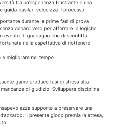
versità tra un’esperienza frustrante e una
 guida basilari velocizza il processo.
portante durante le prime fasi di prova
a senza denaro vero per afferrare le logiche
n evento di guadagno che di sconfitta
ortunata nella aspettativa di riottenere
o e migliorare nel tempo
resente game produce fasi di stress alta
 mancanze di giudizio. Sviluppare disciplina
 consapevolezza supporta a preservare una
d’azzardo. Il presente gioco premia la attesa,
uto.