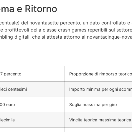
ema e Ritorno
centuale) del novantasette percento, un dato controllato e ce
profittevoli della classe crash games reperibili sul settore.
mbling digitali, che si attesta attorno al novantacinque-nov
7 percento
Proporzione di rimborso teorico
ieci centesimi
Importo minima per ogni sco
00 euro
Soglia massima per giro
iecimila
Vincita teorica massima teorica