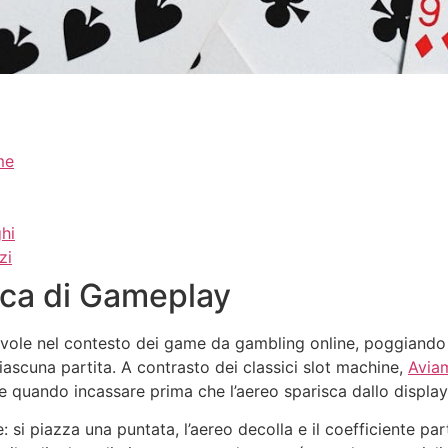
me
hi
zi
ica di Gameplay
tevole nel contesto dei game da gambling online, poggiando
iascuna partita. A contrasto dei classici slot machine,
Avia
e quando incassare prima che l’aereo sparisca dallo display
i piazza una puntata, l’aereo decolla e il coefficiente pa