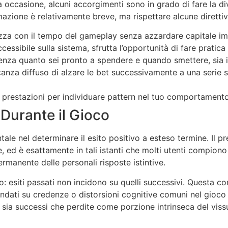
a occasione, alcuni accorgimenti sono in grado di fare la di
azione è relativamente breve, ma rispettare alcune direttive
zza con il tempo del gameplay senza azzardare capitale im
cessibile sulla sistema, sfrutta l’opportunità di fare pratic
enza quanto sei pronto a spendere e quando smettere, sia i
anza diffuso di alzare le bet successivamente a una serie sf
e prestazioni per individuare pattern nel tuo comportament
Durante il Gioco
le nel determinare il esito positivo a esteso termine. Il p
 ed è esattamente in tali istanti che molti utenti compiono
rmanente delle personali risposte istintive.
o: esiti passati non incidono su quelli successivi. Questa
ondati su credenze o distorsioni cognitive comuni nel gioco 
re sia successi che perdite come porzione intrinseca del viss