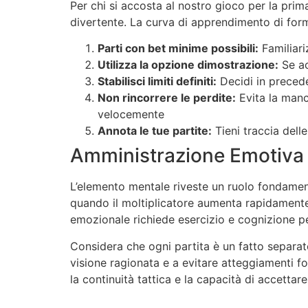
Per chi si accosta al nostro gioco per la prim
divertente. La curva di apprendimento di form
Parti con bet minime possibili:
Familiari
Utilizza la opzione dimostrazione:
Se ac
Stabilisci limiti definiti:
Decidi in preced
Non rincorrere le perdite:
Evita la manc
velocemente
Annota le tue partite:
Tieni traccia dell
Amministrazione Emotiva 
L’elemento mentale riveste un ruolo fondamenta
quando il moltiplicatore aumenta rapidamente,
emozionale richiede esercizio e cognizione pe
Considera che ogni partita è un fatto separat
visione ragionata e a evitare atteggiamenti f
la continuità tattica e la capacità di accetta