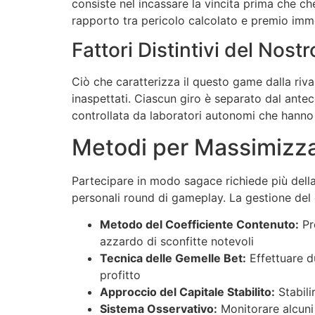
consiste nel incassare la vincita prima che ch
rapporto tra pericolo calcolato e premio imm
Fattori Distintivi del Nos
Ciò che caratterizza il questo game dalla riva
inaspettati. Ciascun giro è separato dal antec
controllata da laboratori autonomi che hanno
Metodi per Massimizza
Partecipare in modo sagace richiede più della
personali round di gameplay. La gestione del 
Metodo del Coefficiente Contenuto:
Pre
azzardo di sconfitte notevoli
Tecnica delle Gemelle Bet:
Effettuare d
profitto
Approccio del Capitale Stabilito:
Stabili
Sistema Osservativo:
Monitorare alcuni 