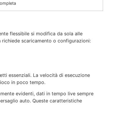
completa
te flessibile si modifica da sola alle
n richiede scaricamento o configurazioni:
tti essenziali. La velocità di esecuzione
 gioco in poco tempo.
tamente evidenti, dati in tempo live sempre
bersaglio auto. Queste caratteristiche