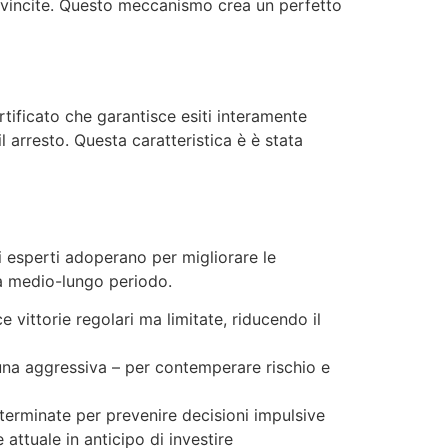
ali vincite. Questo meccanismo crea un perfetto
rtificato che garantisce esiti interamente
 arresto. Questa caratteristica è è stata
i esperti adoperano per migliorare le
 a medio-lungo periodo.
vittorie regolari ma limitate, riducendo il
na aggressiva – per contemperare rischio e
 determinate per prevenire decisioni impulsive
ttuale in anticipo di investire