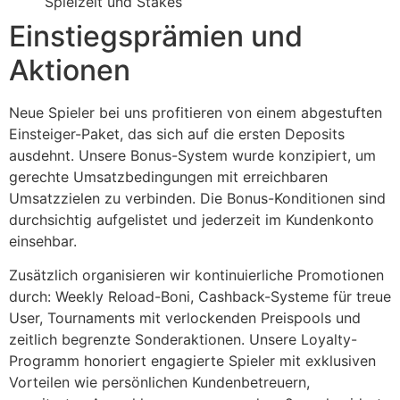
Spielzeit und Stakes
Einstiegsprämien und
Aktionen
Neue Spieler bei uns profitieren von einem abgestuften
Einsteiger-Paket, das sich auf die ersten Deposits
ausdehnt. Unsere Bonus-System wurde konzipiert, um
gerechte Umsatzbedingungen mit erreichbaren
Umsatzzielen zu verbinden. Die Bonus-Konditionen sind
durchsichtig aufgelistet und jederzeit im Kundenkonto
einsehbar.
Zusätzlich organisieren wir kontinuierliche Promotionen
durch: Weekly Reload-Boni, Cashback-Systeme für treue
User, Tournaments mit verlockenden Preispools und
zeitlich begrenzte Sonderaktionen. Unsere Loyalty-
Programm honoriert engagierte Spieler mit exklusiven
Vorteilen wie persönlichen Kundenbetreuern,