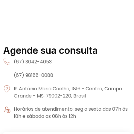
Agende sua consulta
(67) 3042-4053
(67) 98188-0088
R. Antônio Maria Coelho, 1816 - Centro, Campo
Grande - MS, 79002-220, Brasil
Horários de atendimento: seg a sexta das 07h às
18h e sábado as 08h às 12h