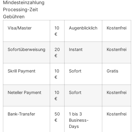
Mindesteinzahlung
Processing-Zeit
Gebühren
Visa/Master
10
Augenblicklich
Kostenfrei
€
Sofortüberweisung
20
Instant
Kostenfrei
€
Skrill Payment
10
Sofort
Gratis
€
Neteller Payment
10
Sofort
Kostenfrei
€
Bank-Transfer
50
1 bis 3
Kostenfrei
€
Business-
Days