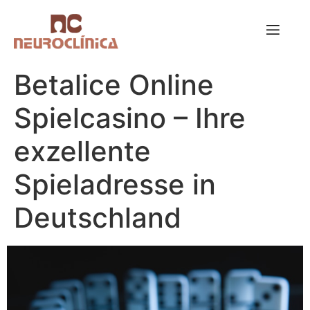
Betalice Online
Spielcasino – Ihre
exzellente
Spieladresse in
Deutschland