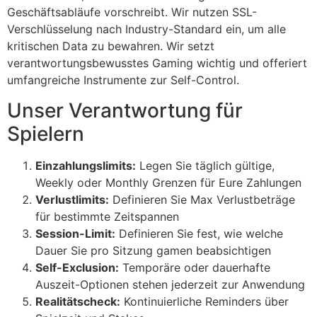
Geschäftsabläufe vorschreibt. Wir nutzen SSL-
Verschlüsselung nach Industry-Standard ein, um alle
kritischen Data zu bewahren. Wir setzt
verantwortungsbewusstes Gaming wichtig und offeriert
umfangreiche Instrumente zur Self-Control.
Unser Verantwortung für
Spielern
Einzahlungslimits:
Legen Sie täglich gültige,
Weekly oder Monthly Grenzen für Eure Zahlungen
Verlustlimits:
Definieren Sie Max Verlustbeträge
für bestimmte Zeitspannen
Session-Limit:
Definieren Sie fest, wie welche
Dauer Sie pro Sitzung gamen beabsichtigen
Self-Exclusion:
Temporäre oder dauerhafte
Auszeit-Optionen stehen jederzeit zur Anwendung
Realitätscheck:
Kontinuierliche Reminders über