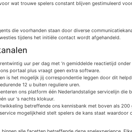
voor wat trouwe spelers constant blijven gestimuleerd voo
ents die voorhanden staan door diverse communicatiekanale
sties tijdens het initiële contact wordt afgehandeld.
kanalen
entwintig uur per dag met ‘n gemiddelde reactietijd onder
ons portaal plus vraagt geen extra software.
 is het mogelijk jij correspondentie leggen door dit hel
edurende 12 u buiten reguliere uren.
enteren ons platform één Nederlandstalige servicelijn die 
n uur ‘s nachts klokuur.
twikkeling betreffende ons kennisbank met boven als 200 g
service mogelijkheid stelt spelers de kans staat waardoor 
 binnen alle facetten betreffende deze spelexperience. E