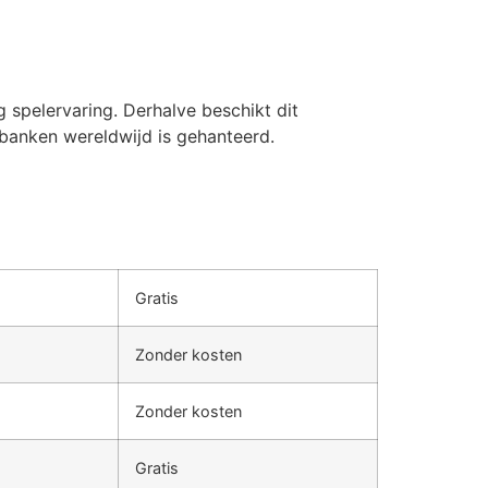
 spelervaring. Derhalve beschikt dit
 banken wereldwijd is gehanteerd.
Gratis
Zonder kosten
Zonder kosten
Gratis