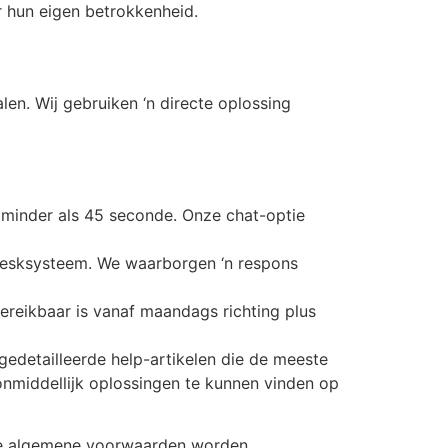
r hun eigen betrokkenheid.
n. Wij gebruiken ‘n directe oplossing
 minder als 45 seconde. Onze chat-optie
pdesksysteem. We waarborgen ‘n respons
bereikbaar is vanaf maandags richting plus
edetailleerde help-artikelen die de meeste
onmiddellijk oplossingen te kunnen vinden op
lke algemene voorwaarden worden