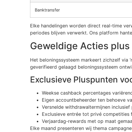
Banktransfer
Elke handelingen worden direct real-time ver
periodes blijven verwerkt. Ons platform han
Geweldige Acties plu
Het beloningssysteem markeert zichzelf via ‘
geverifieerd gelaagd beloningssysteem ontwik
Exclusieve Pluspunten voo
Weekse cashback percentages variërend 
Eigen accountbeheerder ten behoeve va
Versnelde withdrawaltermijnen inclusief 
Exclusieve entrée tot privé competities 
Verjaardag-rewards met op maat gemaa
Elke maand presenteren wij thema campagnes 