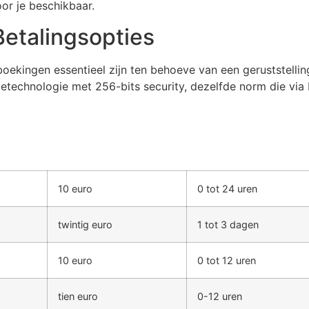
oor je beschikbaar.
Betalingsopties
ekingen essentieel zijn ten behoeve van een geruststelling
etechnologie met 256-bits security, dezelfde norm die via
10 euro
0 tot 24 uren
twintig euro
1 tot 3 dagen
10 euro
0 tot 12 uren
tien euro
0-12 uren