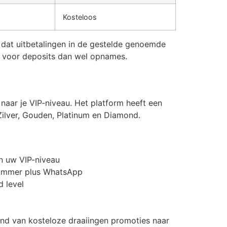
Kosteloos
r dat uitbetalingen in de gestelde genoemde
n voor deposits dan wel opnames.
naar je VIP-niveau. Het platform heeft een
Zilver, Gouden, Platinum en Diamond.
an uw VIP-niveau
nummer plus WhatsApp
d level
end van kosteloze draaiingen promoties naar