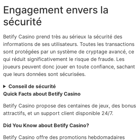
Engagement envers la
sécurité
Betify Casino prend très au sérieux la sécurité des
informations de ses utilisateurs. Toutes les transactions
sont protégées par un système de cryptage avancé, ce
qui réduit significativement le risque de fraude. Les
joueurs peuvent donc jouer en toute confiance, sachant
que leurs données sont sécurisées.
Conseil de sécurité
Quick Facts about Betify Casino
Betify Casino propose des centaines de jeux, des bonus
attractifs, et un support client disponible 24/7.
Did You Know about Betify Casino?
Betify Casino offre des promotions hebdomadaires