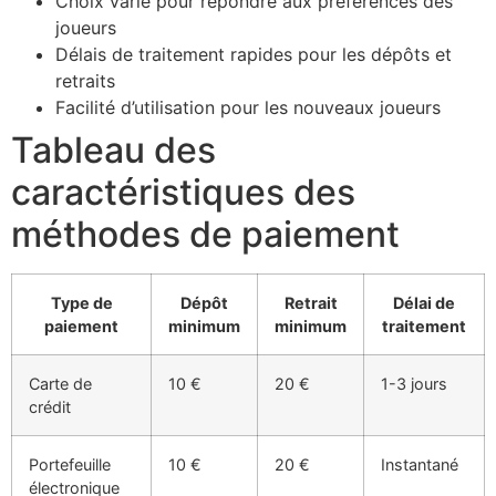
Choix varié pour répondre aux préférences des
joueurs
Délais de traitement rapides pour les dépôts et
retraits
Facilité d’utilisation pour les nouveaux joueurs
Tableau des
caractéristiques des
méthodes de paiement
Type de
Dépôt
Retrait
Délai de
paiement
minimum
minimum
traitement
Carte de
10 €
20 €
1-3 jours
crédit
Portefeuille
10 €
20 €
Instantané
électronique