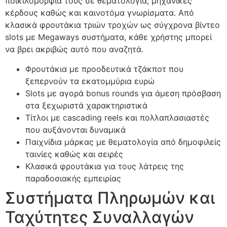
ποικιλομορφία τους σε θεματολογία, μηχανικές
κέρδους καθώς και καινοτόμα γνωρίσματα. Από
κλασικά φρουτάκια τριών τροχών ως σύγχρονα βίντεο
slots με Megaways συστήματα, κάθε χρήστης μπορεί
να βρει ακριβώς αυτό που αναζητά.
Φρουτάκια με προοδευτικά τζάκποτ που
ξεπερνούν τα εκατομμύρια ευρώ
Slots με αγορά bonus rounds για άμεση πρόσβαση
στα ξεχωριστά χαρακτηριστικά
Τίτλοι με cascading reels και πολλαπλασιαστές
που αυξάνονται δυναμικά
Παιχνίδια μάρκας με θεματολογία από δημοφιλείς
ταινίες καθώς και σειρές
Κλασικά φρουτάκια για τους λάτρεις της
παραδοσιακής εμπειρίας
Συστήματα Πληρωμών και
Ταχύτητες Συναλλαγών