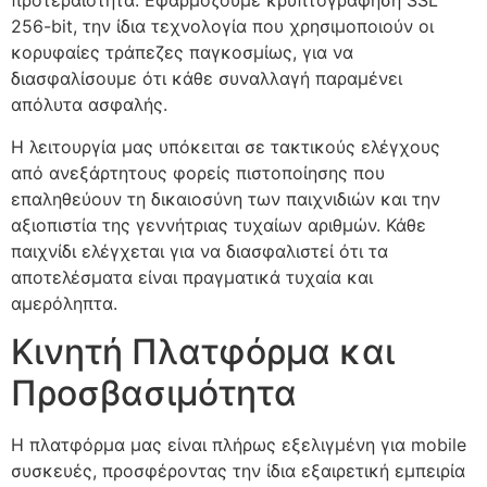
προτεραιότητα. Εφαρμόζουμε κρυπτογράφηση SSL
256-bit, την ίδια τεχνολογία που χρησιμοποιούν οι
κορυφαίες τράπεζες παγκοσμίως, για να
διασφαλίσουμε ότι κάθε συναλλαγή παραμένει
απόλυτα ασφαλής.
Η λειτουργία μας υπόκειται σε τακτικούς ελέγχους
από ανεξάρτητους φορείς πιστοποίησης που
επαληθεύουν τη δικαιοσύνη των παιχνιδιών και την
αξιοπιστία της γεννήτριας τυχαίων αριθμών. Κάθε
παιχνίδι ελέγχεται για να διασφαλιστεί ότι τα
αποτελέσματα είναι πραγματικά τυχαία και
αμερόληπτα.
Κινητή Πλατφόρμα και
Προσβασιμότητα
Η πλατφόρμα μας είναι πλήρως εξελιγμένη για mobile
συσκευές, προσφέροντας την ίδια εξαιρετική εμπειρία