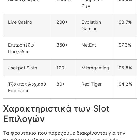
Play
Live Casino
200+
Evolution
98.7%
Gaming
Επιτραπέζια
350+
NetEnt
97.3%
Παιχνίδια
Jackpot Slots
120+
Microgaming
95.8%
Τζάκποτ Αρχικού
80+
Red Tiger
94.2%
Επιπέδου
Χαρακτηριστικά των Slot
Επιλογών
Τα φρουτάκια που παρέχουμε διακρίνονται για την