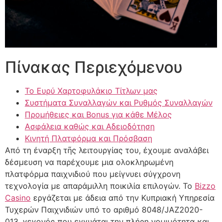
Πίνακας Περιεχόμενου
Το Ευρύ Χαρτοφυλάκιο Τίτλων μας
Συστήματα Συναλλαγών και Ρυθμός Συναλλαγών
Προμήθειες και Bonus για κάθε Μέλος
Ασφάλεια καθώς και Αδειοδότηση
Κινητή Πλατφόρμα και Πρόσβαση
Από τη έναρξη τῆς λειτουργίας του, έχουμε αναλάβει
δέσμευση να παρέχουμε μια ολοκληρωμένη
πλατφόρμα παιχνιδιού που μείγνυει σύγχρονη
τεχνολογία με απαράμιλλη ποικιλία επιλογών. Το
Bizzo
Casino
εργάζεται με άδεια από την Κυπριακή Υπηρεσία
Τυχερών Παιχνιδιών υπό το αριθμό 8048/JAZ2020-
013, γεγονός που εγγυάται την πλήρη νομιμότητα και