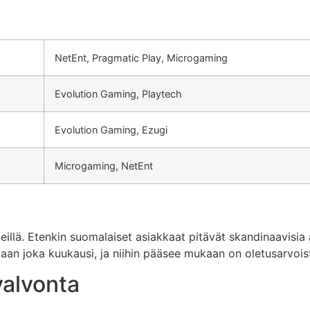
NetEnt, Pragmatic Play, Microgaming
Evolution Gaming, Playtech
Evolution Gaming, Ezugi
Microgaming, NetEnt
eillä. Etenkin suomalaiset asiakkaat pitävät skandinaavisia 
an joka kuukausi, ja niihin pääsee mukaan on oletusarvoista ka
valvonta