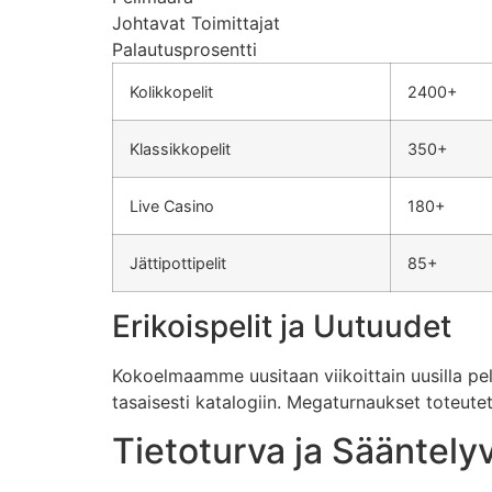
Johtavat Toimittajat
Palautusprosentti
Kolikkopelit
2400+
Klassikkopelit
350+
Live Casino
180+
Jättipottipelit
85+
Erikoispelit ja Uutuudet
Kokoelmaamme uusitaan viikoittain uusilla pel
tasaisesti katalogiin. Megaturnaukset toteuteta
Tietoturva ja Sääntely