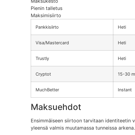
Maksukesto
Pienin talletus
Maksimisiirto
Pankkisiirto
Heti
Visa/Mastercard
Heti
Trustly
Heti
Cryptot
15-30 m
MuchBetter
Instant
Maksuehdot
Ensimmäiseen siirtoon tarvitaan identiteetin 
yleensä valmis muutamassa tunneissa arkena. 