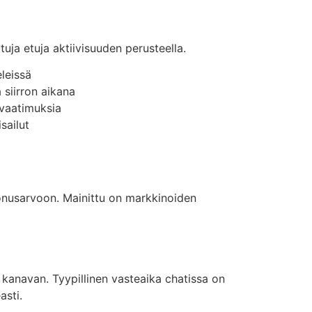
ja etuja aktiivisuuden perusteella.
eleissä
ä siirron aikana
svaatimuksia
sailut
onusarvoon. Mainittu on markkinoiden
 kanavan. Tyypillinen vasteaika chatissa on
asti.