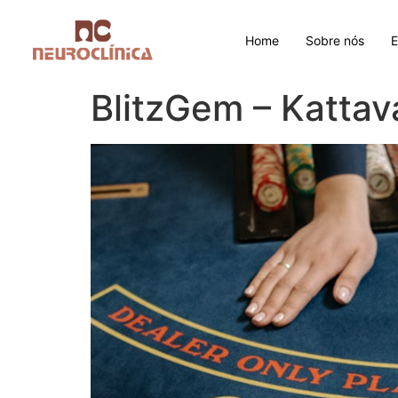
Home
Sobre nós
BlitzGem – Kattav