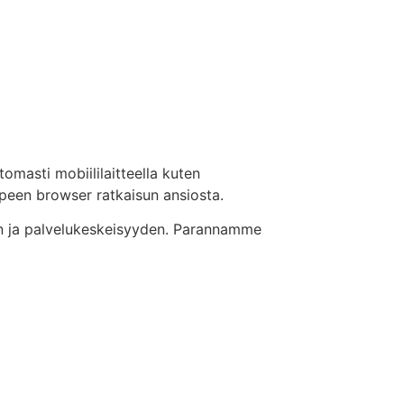
tomasti mobiililaitteella kuten
rpeen browser ratkaisun ansiosta.
en ja palvelukeskeisyyden. Parannamme