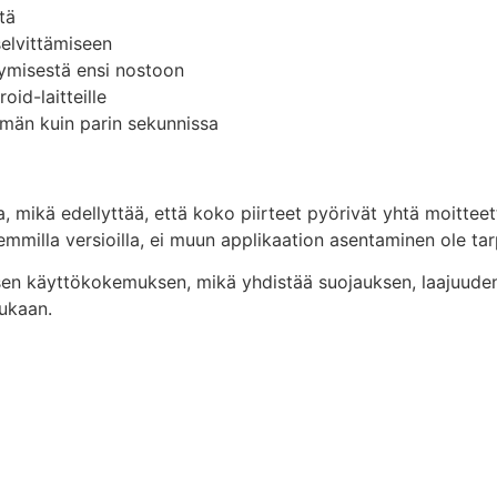
tä
elvittämiseen
tymisestä ensi nostoon
oid-laitteille
mmän kuin parin sekunnissa
a, mikä edellyttää, että koko piirteet pyörivät yhtä moitteet
lemmilla versioilla, ei muun applikaation asentaminen ole ta
sen käyttökokemuksen, mikä yhdistää suojauksen, laajuud
ukaan.