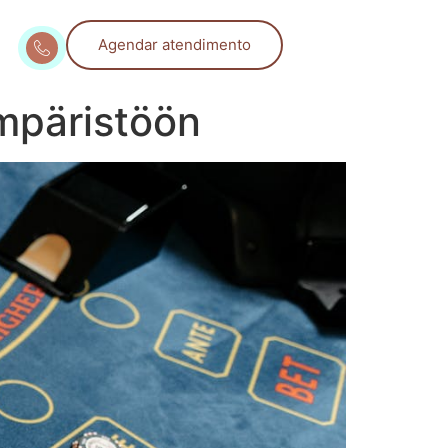
Agendar atendimento
mpäristöön