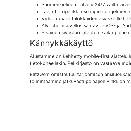
Suomenkielinen palvelu 24/7 vailla viivei
Laaja tietopankki useimpien ongelmien s
Videooppaat tulokkaiden asiakkaille liit
Älypuhelinsovellus saatavilla iOS- ja Andr
Pikainen sivuston latautumisaika piene
Kännykkäkäyttö
Alustamme on kehitetty mobile-first ajattelull
tietokoneellakin. Pelikirjasto on vastaava mo
BlitzGem omistautuu tarjoamisen ensiluokkai
toimintaamme jatkuvasti pelaajien vinkkien m