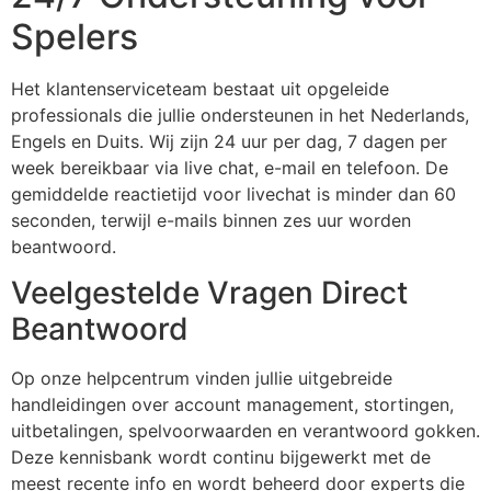
Spelers
Het klantenserviceteam bestaat uit opgeleide
professionals die jullie ondersteunen in het Nederlands,
Engels en Duits. Wij zijn 24 uur per dag, 7 dagen per
week bereikbaar via live chat, e-mail en telefoon. De
gemiddelde reactietijd voor livechat is minder dan 60
seconden, terwijl e-mails binnen zes uur worden
beantwoord.
Veelgestelde Vragen Direct
Beantwoord
Op onze helpcentrum vinden jullie uitgebreide
handleidingen over account management, stortingen,
uitbetalingen, spelvoorwaarden en verantwoord gokken.
Deze kennisbank wordt continu bijgewerkt met de
meest recente info en wordt beheerd door experts die