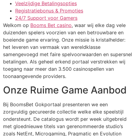
Veelzijdige Betalingsopties
Registratiebonus & Promoties
24/7 Support voor Gamers
Welkom op
Booms Bet casino
, waar wij elke dag vele
duizenden spelers voorzien van een betrouwbare en
boeiende game ervaring. Onze missie is kristalhelder:
het leveren van vermaak van wereldklasse
samengevoegd met faire spelvoorwaarden en supersnel
betalingen. Als geheel erkend portaal verstrekken wij
toegang naar meer dan 3.500 casinospellen van
toonaangevende providers.
Onze Ruime Game Aanbod
Bij BoomsBet Gokportaal presenteren we een
zorgvuldig gecureerde collectie welke elke speelstijl
ondersteunt. De catalogus wordt per week uitgebreid
met gloednieuwe titels van gerenommeerde studio’s
zoals NetEnt, Microgaming, Pragmatic en Evolution