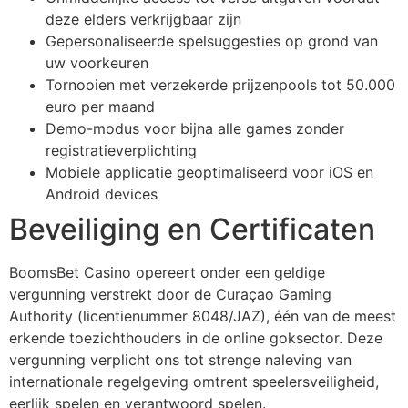
deze elders verkrijgbaar zijn
Gepersonaliseerde spelsuggesties op grond van
uw voorkeuren
Tornooien met verzekerde prijzenpools tot 50.000
euro per maand
Demo-modus voor bijna alle games zonder
registratieverplichting
Mobiele applicatie geoptimaliseerd voor iOS en
Android devices
Beveiliging en Certificaten
BoomsBet Casino opereert onder een geldige
vergunning verstrekt door de Curaçao Gaming
Authority (licentienummer 8048/JAZ), één van de meest
erkende toezichthouders in de online goksector. Deze
vergunning verplicht ons tot strenge naleving van
internationale regelgeving omtrent speelersveiligheid,
eerlijk spelen en verantwoord spelen.