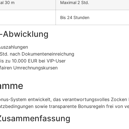
al 30 m
Maximal 2 Std.
Bis 24 Stunden
t-Abwicklung
 Auszahlungen
 Std. nach Dokumenteneinreichung
s zu 10.000 EUR bei VIP-User
fairen Umrechnungskursen
ramme
onus-System entwickelt, das verantwortungsvolles Zocken b
zbedingungen sowie transparente Bonusregeln frei von v
 Zusammenfassung