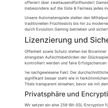
offeriert über zweitausendfünfhundert Games
insbesondere auf die Güte & Fairness jedes ind
Unsere Automatenspiele stellen den Mittelpu
traditionellen Früchteslots bis hin zu mode
durch Evolution Gaming betrieben und sichert
Lizenzierung und Sich
Offenheit sowie Schutz stehen bei Browinner a
strengsten Aufsichtsbehörden der Glücksspielb
kontrolliert werden und faire Erfolgschancen 
‘ne nachgewiesene Fakt: Der durchschnittlich
signifikant besser steht wie in herkömmlich
Titels transparent einsehen, bevor sie mit d
Privatsphäre und Encrypt
Wir setzen ein eine 256-Bit-SSL-Encryption 