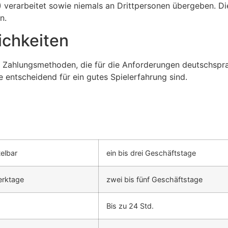
verarbeitet sowie niemals an Drittpersonen übergeben. Die
n.
ichkeiten
 an Zahlungsmethoden, die für die Anforderungen deutschsp
 entscheidend für ein gutes Spielerfahrung sind.
elbar
ein bis drei Geschäftstage
erktage
zwei bis fünf Geschäftstage
Bis zu 24 Std.