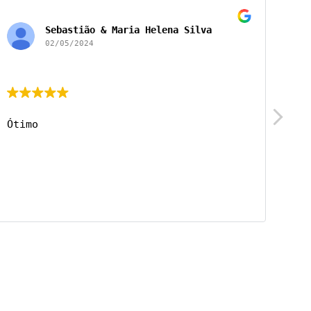
Sebastião & Maria Helena Silva
02/05/2024
Ótimo
Óti