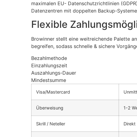
maximalen EU- Datenschutzrichtlinien (GDPR) 
Datenzentren mit doppelten Backup-Systeme
Flexible Zahlungsmögl
Browinner stellt eine weitreichende Palette
begreifen, sodass schnelle & sichere Vorgänge
Bezahlmethode
Einzahlungszeit
Auszahlungs-Dauer
Mindestsumme
Visa/Mastercard
Unmitt
Überweisung
1-2 W
Skrill / Neteller
Direkt