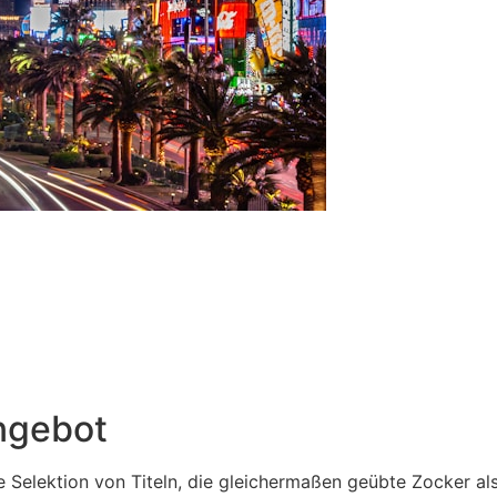
angebot
 Selektion von Titeln, die gleichermaßen geübte Zocker al