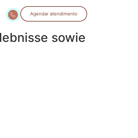
Agendar atendimento
lebnisse sowie