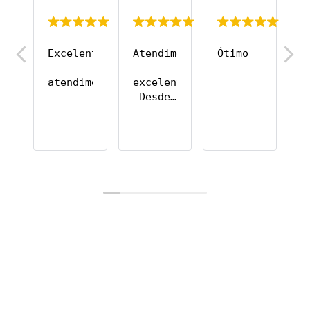
Excelente
Atendimento
Ótimo
Ó
atendimento
excelente!
 Desde 
a 
recepção
 a 
execução
 dos 
exames!