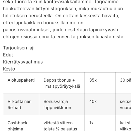
sekä tuoreita kuin kanta-asiakkaitamme. Tarjoamme
houkuttelevan liittymistarjouksen, mikä mukautuu alun
talletuksen perusteella. On erittäin keskeistä havaita,
ettei läpi kaikkien bonuksillamme on
panostusvaatimukset, joiden esitetään läpinäkyvästi
ehtojen osiossa ennalta ennen tarjouksen lunastamista.
Tarjouksen laji
Edut
Kierrätysvaatimus
Kesto
Aloituspaketti
Depositbonus +
35x
30 pä
ilmaispyöräytyksiä
Viikoittainen
Bonusvaroja
40x
seit
Reload
loppuviikkoon
vuoro
Cashback-
viidestä viiteen
1x
kaksi
ohjelma
toista % palautus
viikk