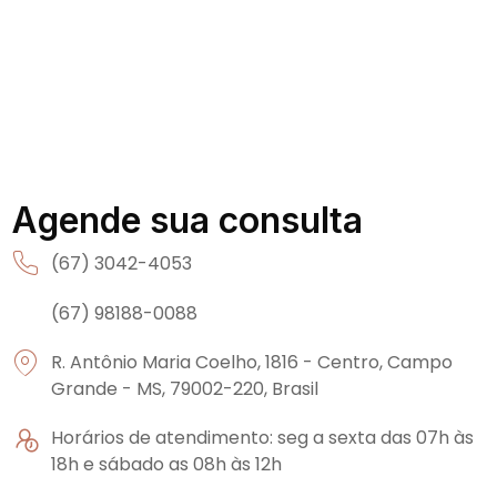
Agende sua consulta
(67) 3042-4053
(67) 98188-0088
R. Antônio Maria Coelho, 1816 - Centro, Campo
Grande - MS, 79002-220, Brasil
Horários de atendimento: seg a sexta das 07h às
18h e sábado as 08h às 12h