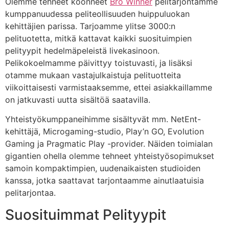
Olemme tehneet koonneet
Bro Winner
pelitarjontamme
kumppanuudessa peliteollisuuden huippuluokan
kehittäjien parissa. Tarjoamme ylitse 3000:n
pelituotetta, mitkä kattavat kaikki suosituimpien
pelityypit hedelmäpeleistä livekasinoon.
Pelikokoelmamme päivittyy toistuvasti, ja lisäksi
otamme mukaan vastajulkaistuja pelituotteita
viikoittaisesti varmistaaksemme, ettei asiakkaillamme
on jatkuvasti uutta sisältöä saatavilla.
Yhteistyökumppaneihimme sisältyvät mm. NetEnt-
kehittäjä, Microgaming-studio, Play’n GO, Evolution
Gaming ja Pragmatic Play -provider. Näiden toimialan
gigantien ohella olemme tehneet yhteistyösopimukset
samoin kompaktimpien, uudenaikaisten studioiden
kanssa, jotka saattavat tarjontaamme ainutlaatuisia
pelitarjontaa.
Suosituimmat Pelityypit