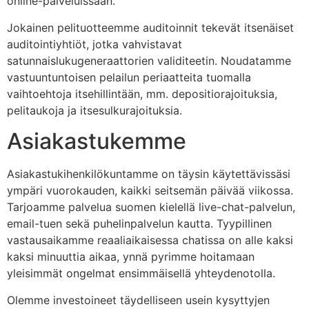
online-palveluissaan.
Jokainen pelituotteemme auditoinnit tekevät itsenäiset
auditointiyhtiöt, jotka vahvistavat
satunnaislukugeneraattorien validiteetin. Noudatamme
vastuuntuntoisen pelailun periaatteita tuomalla
vaihtoehtoja itsehillintään, mm. depositiorajoituksia,
pelitaukoja ja itsesulkurajoituksia.
Asiakastukemme
Asiakastukihenkilökuntamme on täysin käytettävissäsi
ympäri vuorokauden, kaikki seitsemän päivää viikossa.
Tarjoamme palvelua suomen kielellä live-chat-palvelun,
email-tuen sekä puhelinpalvelun kautta. Tyypillinen
vastausaikamme reaaliaikaisessa chatissa on alle kaksi
kaksi minuuttia aikaa, ynnä pyrimme hoitamaan
yleisimmät ongelmat ensimmäisellä yhteydenotolla.
Olemme investoineet täydelliseen usein kysyttyjen