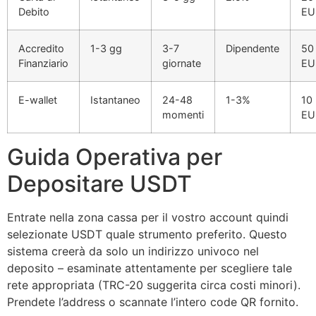
Debito
EU
Accredito
1-3 gg
3-7
Dipendente
50
Finanziario
giornate
EU
E-wallet
Istantaneo
24-48
1-3%
10
momenti
EU
Guida Operativa per
Depositare USDT
Entrate nella zona cassa per il vostro account quindi
selezionate USDT quale strumento preferito. Questo
sistema creerà da solo un indirizzo univoco nel
deposito – esaminate attentamente per scegliere tale
rete appropriata (TRC-20 suggerita circa costi minori).
Prendete l’address o scannate l’intero code QR fornito.