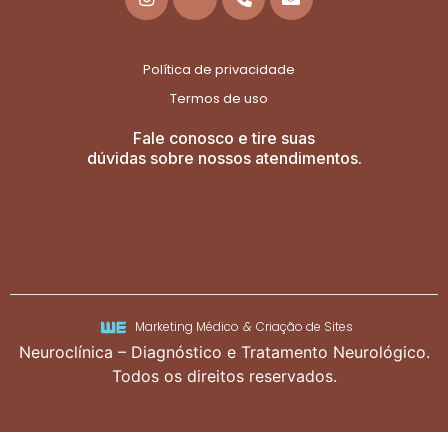
Política de privacidade
Termos de uso
Fale conosco e tire suas
dúvidas sobre nossos atendimentos.
Marketing Médico
&
Criação de Sites
Neuroclínica – Diagnóstico e Tratamento Neurológico.
Todos os direitos reservados.