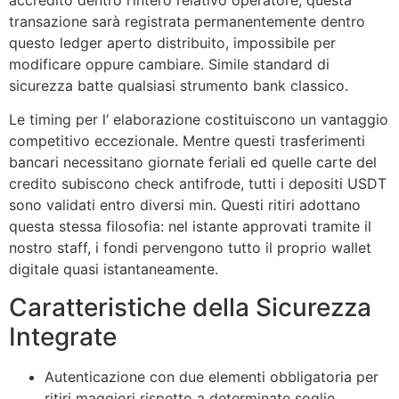
accredito dentro l’intero relativo operatore, questa
transazione sarà registrata permanentemente dentro
questo ledger aperto distribuito, impossibile per
modificare oppure cambiare. Simile standard di
sicurezza batte qualsiasi strumento bank classico.
Le timing per l’ elaborazione costituiscono un vantaggio
competitivo eccezionale. Mentre questi trasferimenti
bancari necessitano giornate feriali ed quelle carte del
credito subiscono check antifrode, tutti i depositi USDT
sono validati entro diversi min. Questi ritiri adottano
questa stessa filosofia: nel istante approvati tramite il
nostro staff, i fondi pervengono tutto il proprio wallet
digitale quasi istantaneamente.
Caratteristiche della Sicurezza
Integrate
Autenticazione con due elementi obbligatoria per
ritiri maggiori rispetto a determinate soglie