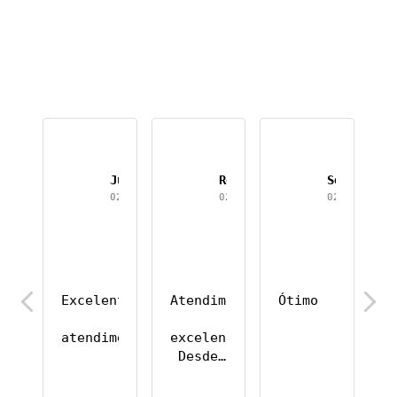
Julio Britto
Rogério Mello
Sebastião
02/05/2024
02/05/2024
02/05/2024
Excelente
Atendimento
Ótimo
Ó
atendimento
excelente!
 Desde 
a 
recepção