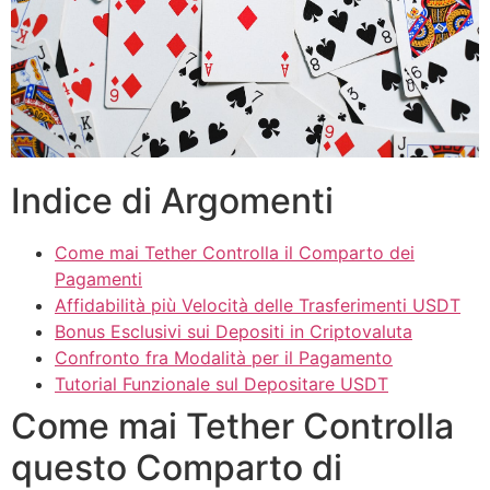
Indice di Argomenti
Come mai Tether Controlla il Comparto dei
Pagamenti
Affidabilità più Velocità delle Trasferimenti USDT
Bonus Esclusivi sui Depositi in Criptovaluta
Confronto fra Modalità per il Pagamento
Tutorial Funzionale sul Depositare USDT
Come mai Tether Controlla
questo Comparto di