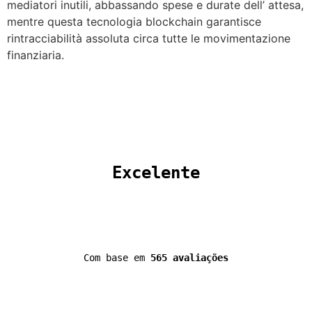
mediatori inutili, abbassando spese e durate dell’ attesa,
mentre questa tecnologia blockchain garantisce
rintracciabilità assoluta circa tutte le movimentazione
finanziaria.
 Excelente 
Com base em
565 avaliações