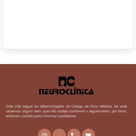
Este site segue as determinações do Código de Ética Médica. Se você
observou algum item que não esteja conforme o regulamento, por favor,
entre em contato para informar o problema.