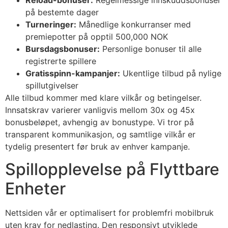
på bestemte dager
Turneringer:
Månedlige konkurranser med
premiepotter på opptil 500,000 NOK
Bursdagsbonuser:
Personlige bonuser til alle
registrerte spillere
Gratisspinn-kampanjer:
Ukentlige tilbud på nylige
spillutgivelser
Alle tilbud kommer med klare vilkår og betingelser.
Innsatskrav varierer vanligvis mellom 30x og 45x
bonusbeløpet, avhengig av bonustype. Vi tror på
transparent kommunikasjon, og samtlige vilkår er
tydelig presentert før bruk av enhver kampanje.
Spillopplevelse på Flyttbare
Enheter
Nettsiden vår er optimalisert for problemfri mobilbruk
uten krav for nedlasting. Den responsivt utviklede