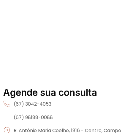
Agende sua consulta
(67) 3042-4053
(67) 98188-0088
R. Antônio Maria Coelho, 1816 - Centro, Campo