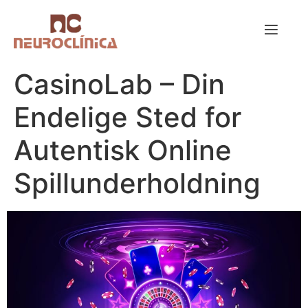
CasinoLab – Din
Endelige Sted for
Autentisk Online
Spillunderholdning