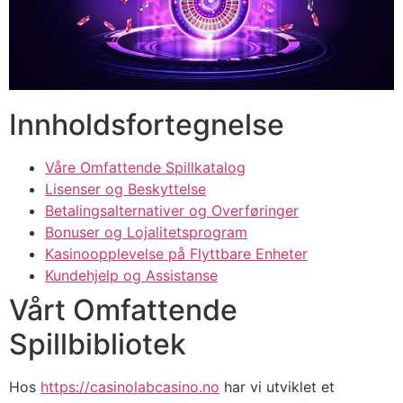
Innholdsfortegnelse
Våre Omfattende Spillkatalog
Lisenser og Beskyttelse
Betalingsalternativer og Overføringer
Bonuser og Lojalitetsprogram
Kasinoopplevelse på Flyttbare Enheter
Kundehjelp og Assistanse
Vårt Omfattende
Spillbibliotek
Hos
https://casinolabcasino.no
har vi utviklet et