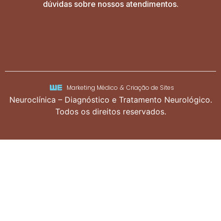
dúvidas sobre nossos atendimentos.
Marketing Médico
&
Criação de Sites
Neuroclínica – Diagnóstico e Tratamento Neurológico.
Todos os direitos reservados.