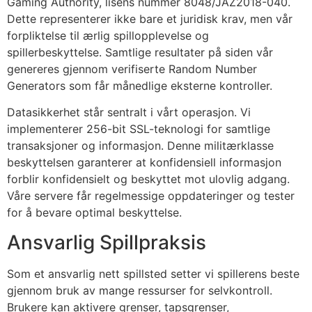
Gaming Authority, lisens nummer 8048/JAZ2018-040.
Dette representerer ikke bare et juridisk krav, men vår
forpliktelse til ærlig spillopplevelse og
spillerbeskyttelse. Samtlige resultater på siden vår
genereres gjennom verifiserte Random Number
Generators som får månedlige eksterne kontroller.
Datasikkerhet står sentralt i vårt operasjon. Vi
implementerer 256-bit SSL-teknologi for samtlige
transaksjoner og informasjon. Denne militærklasse
beskyttelsen garanterer at konfidensiell informasjon
forblir konfidensielt og beskyttet mot ulovlig adgang.
Våre servere får regelmessige oppdateringer og tester
for å bevare optimal beskyttelse.
Ansvarlig Spillpraksis
Som et ansvarlig nett spillsted setter vi spillerens beste
gjennom bruk av mange ressurser for selvkontroll.
Brukere kan aktivere grenser, tapsgrenser,