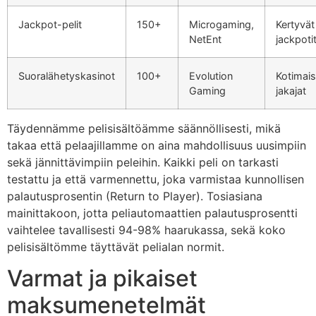
Jackpot-pelit
150+
Microgaming,
Kertyvät
NetEnt
jackpoti
Suoralähetyskasinot
100+
Evolution
Kotimais
Gaming
jakajat
Täydennämme pelisisältöämme säännöllisesti, mikä
takaa että pelaajillamme on aina mahdollisuus uusimpiin
sekä jännittävimpiin peleihin. Kaikki peli on tarkasti
testattu ja että varmennettu, joka varmistaa kunnollisen
palautusprosentin (Return to Player). Tosiasiana
mainittakoon, jotta peliautomaattien palautusprosentti
vaihtelee tavallisesti 94-98% haarukassa, sekä koko
pelisisältömme täyttävät pelialan normit.
Varmat ja pikaiset
maksumenetelmät