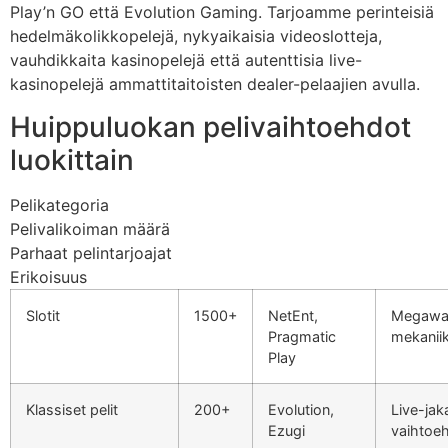
Play’n GO että Evolution Gaming. Tarjoamme perinteisiä
hedelmäkolikkopelejä, nykyaikaisia videoslotteja,
vauhdikkaita kasinopelejä että autenttisia live-
kasinopelejä ammattitaitoisten dealer-pelaajien avulla.
Huippuluokan pelivaihtoehdot
luokittain
Pelikategoria
Pelivalikoiman määrä
Parhaat pelintarjoajat
Erikoisuus
Slotit
1500+
NetEnt,
Megawa
Pragmatic
mekanii
Play
Klassiset pelit
200+
Evolution,
Live-jak
Ezugi
vaihtoe