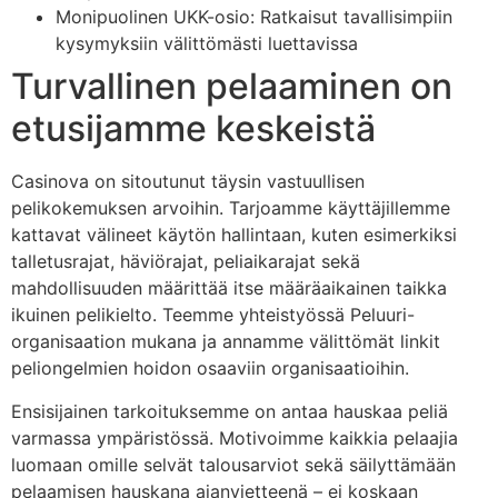
Monipuolinen UKK-osio: Ratkaisut tavallisimpiin
kysymyksiin välittömästi luettavissa
Turvallinen pelaaminen on
etusijamme keskeistä
Casinova on sitoutunut täysin vastuullisen
pelikokemuksen arvoihin. Tarjoamme käyttäjillemme
kattavat välineet käytön hallintaan, kuten esimerkiksi
talletusrajat, häviörajat, peliaikarajat sekä
mahdollisuuden määrittää itse määräaikainen taikka
ikuinen pelikielto. Teemme yhteistyössä Peluuri-
organisaation mukana ja annamme välittömät linkit
peliongelmien hoidon osaaviin organisaatioihin.
Ensisijainen tarkoituksemme on antaa hauskaa peliä
varmassa ympäristössä. Motivoimme kaikkia pelaajia
luomaan omille selvät talousarviot sekä säilyttämään
pelaamisen hauskana ajanvietteenä – ei koskaan