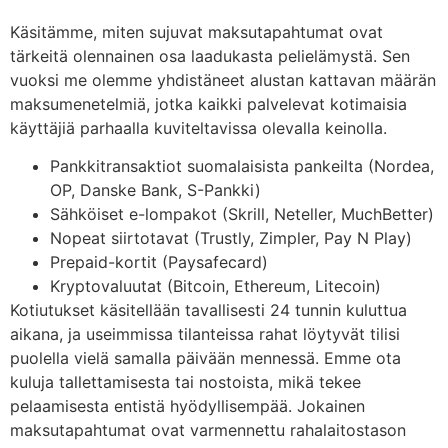
Käsitämme, miten sujuvat maksutapahtumat ovat
tärkeitä olennainen osa laadukasta pelielämystä. Sen
vuoksi me olemme yhdistäneet alustan kattavan määrän
maksumenetelmiä, jotka kaikki palvelevat kotimaisia
käyttäjiä parhaalla kuviteltavissa olevalla keinolla.
Pankkitransaktiot suomalaisista pankeilta (Nordea,
OP, Danske Bank, S-Pankki)
Sähköiset e-lompakot (Skrill, Neteller, MuchBetter)
Nopeat siirtotavat (Trustly, Zimpler, Pay N Play)
Prepaid-kortit (Paysafecard)
Kryptovaluutat (Bitcoin, Ethereum, Litecoin)
Kotiutukset käsitellään tavallisesti 24 tunnin kuluttua
aikana, ja useimmissa tilanteissa rahat löytyvät tilisi
puolella vielä samalla päivään mennessä. Emme ota
kuluja tallettamisesta tai nostoista, mikä tekee
pelaamisesta entistä hyödyllisempää. Jokainen
maksutapahtumat ovat varmennettu rahalaitostason