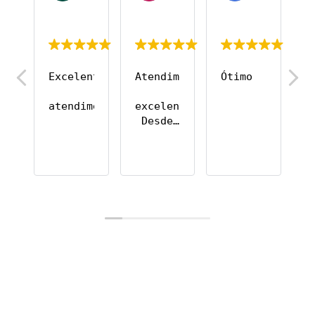
Excelente
Atendimento
Ótimo
Ó
atendimento
excelente!
 Desde 
a 
recepção
 a 
execução
 dos 
exames!