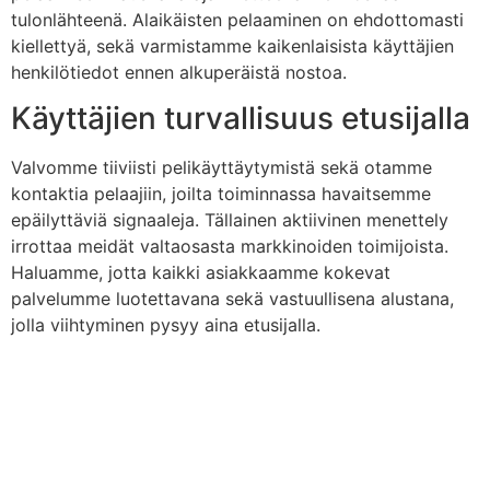
tulonlähteenä. Alaikäisten pelaaminen on ehdottomasti
kiellettyä, sekä varmistamme kaikenlaisista käyttäjien
henkilötiedot ennen alkuperäistä nostoa.
Käyttäjien turvallisuus etusijalla
Valvomme tiiviisti pelikäyttäytymistä sekä otamme
kontaktia pelaajiin, joilta toiminnassa havaitsemme
epäilyttäviä signaaleja. Tällainen aktiivinen menettely
irrottaa meidät valtaosasta markkinoiden toimijoista.
Haluamme, jotta kaikki asiakkaamme kokevat
palvelumme luotettavana sekä vastuullisena alustana,
jolla viihtyminen pysyy aina etusijalla.