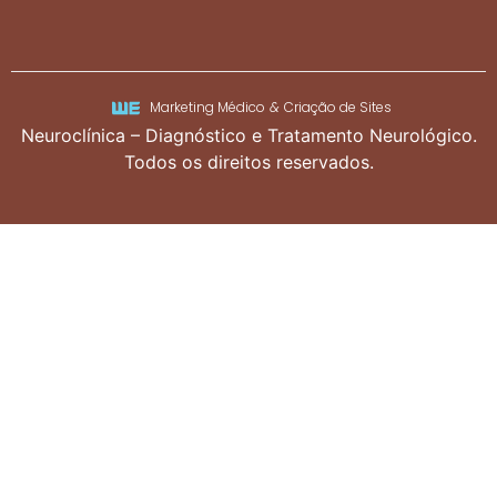
Marketing Médico
&
Criação de Sites
Neuroclínica – Diagnóstico e Tratamento Neurológico.
Todos os direitos reservados.