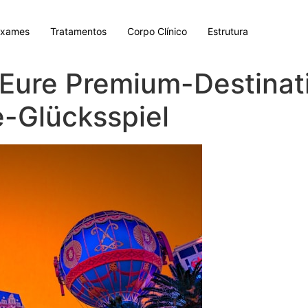
Exames
Tratamentos
Corpo Clínico
Estrutura
Eure Premium-Destinati
e-Glücksspiel