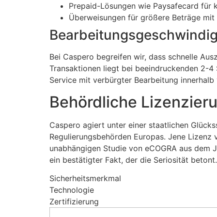
Prepaid-Lösungen wie Paysafecard für k
Überweisungen für größere Beträge mit 
Bearbeitungsgeschwindigk
Bei Caspero begreifen wir, dass schnelle Aus
Transaktionen liegt bei beeindruckenden 2-4 
Service mit verbürgter Bearbeitung innerhalb
Behördliche Lizenzier
Caspero agiert unter einer staatlichen Glück
Regulierungsbehörden Europas. Jene Lizenz ve
unabhängigen Studie von eCOGRA aus dem Jahr
ein bestätigter Fakt, der die Seriosität betont.
Sicherheitsmerkmal
Technologie
Zertifizierung