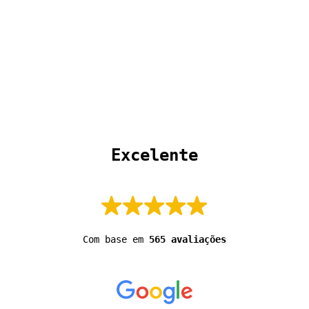
 Excelente 
Com base em
565 avaliações