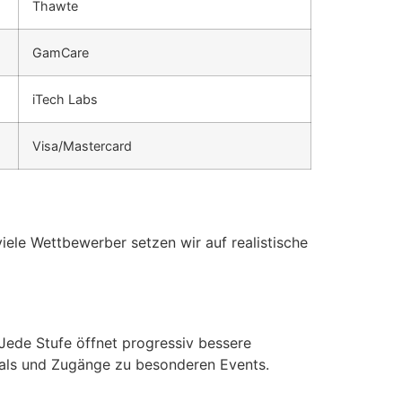
Thawte
GamCare
iTech Labs
Visa/Mastercard
iele Wettbewerber setzen wir auf realistische
 Jede Stufe öffnet progressiv bessere
cials und Zugänge zu besonderen Events.