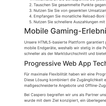
Tauschen Sie gesammelte Punkte gegen 
Nutzen Sie Sie von gesenkten Umsatzan
Empfangen Sie monatliche Reload-Boni b
Nutzen Sie schnellere Auszahlungen mit 
Mobile Gaming-Erlebn
Unsere HTML5-basierte Plattform garantiert 
mobile Endgeräte, weshalb wir stetig in die P
schneller als der Marktdurchschnitt und biete
Progressive Web App Tec
Für maximale Flexibilität haben wir eine Pro
Diese Lösung kombiniert die Zugänglichkeit 
maßgeschneiderte Angebote und Offline-Zugri
Bei Caspero begreifen wir uns als Partner un
wurde mit dem Ziel konzipiert, ein überlegenes