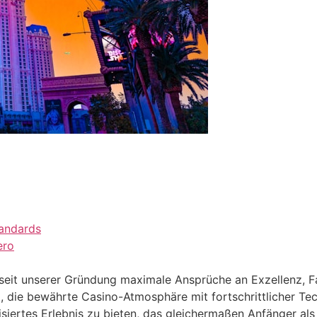
tandards
ero
 seit unserer Gründung maximale Ansprüche an Exzellenz, Fa
orm, die bewährte Casino-Atmosphäre mit fortschrittlicher Te
siertes Erlebnis zu bieten, das gleichermaßen Anfänger al