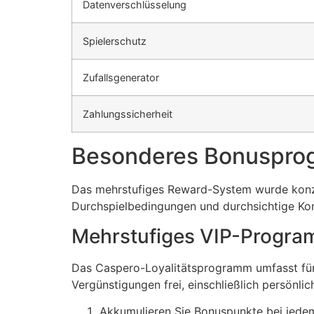
Datenverschlüsselung
Spielerschutz
Zufallsgenerator
Zahlungssicherheit
Besonderes Bonuspro
Das mehrstufiges Reward-System wurde konzipi
Durchspielbedingungen und durchsichtige Kon
Mehrstufiges VIP-Progr
Das Caspero-Loyalitätsprogramm umfasst fünf 
Vergünstigungen frei, einschließlich persön
Akkumulieren Sie Bonuspunkte bei jedem