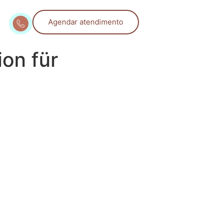
Agendar atendimento
on für