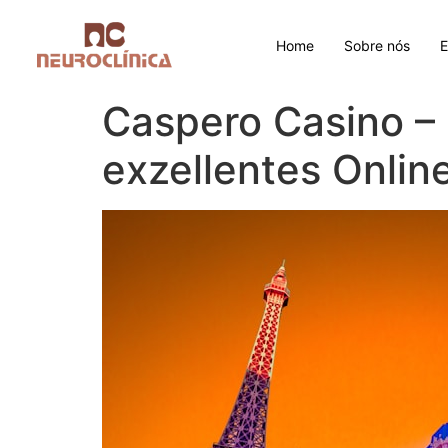
Home
Sobre nós
Caspero Casino – 
exzellentes Onlin