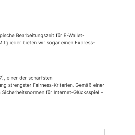
pische Bearbeitungszeit für E-Wallet-
itglieder bieten wir sogar einen Express-
), einer der schärfsten
ng strengster Fairness-Kriterien. Gemäß einer
Sicherheitsnormen für Internet-Glücksspiel –