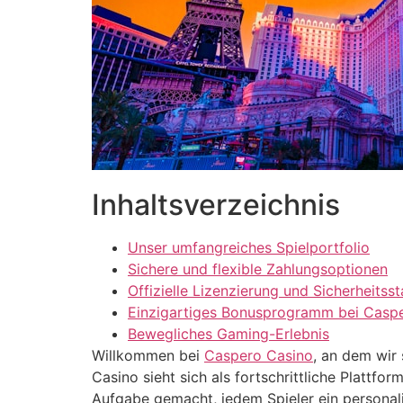
Inhaltsverzeichnis
Unser umfangreiches Spielportfolio
Sichere und flexible Zahlungsoptionen
Offizielle Lizenzierung und Sicherheitss
Einzigartiges Bonusprogramm bei Casp
Bewegliches Gaming-Erlebnis
Willkommen bei
Caspero Casino
, an dem wir
Casino sieht sich als fortschrittliche Plattf
Aufgabe gemacht, jedem Spieler ein personali