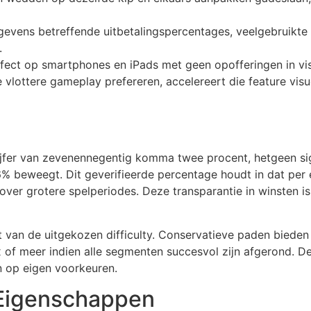
evens betreffende uitbetalingspercentages, veelgebruikte
.
fect op smartphones en iPads met geen opofferingen in visu
e vlottere gameplay prefereren, accelereert die feature visue
cijfer van zevenennegentig komma twee procent, hetgeen si
 beweegt. Dit geverifieerde percentage houdt in dat per e
over grotere spelperiodes. Deze transparantie in winsten 
van de uitgekozen difficulty. Conservatieve paden bieden m
 of meer indien alle segmenten succesvol zijn afgerond. De
n op eigen voorkeuren.
 Eigenschappen