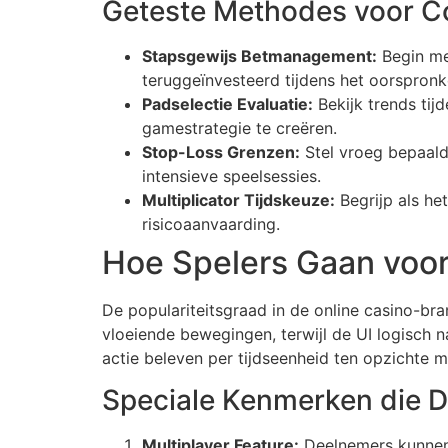
Geteste Methodes voor C
Stapsgewijs Betmanagement:
Begin met
teruggeïnvesteerd tijdens het oorspronk
Padselectie Evaluatie:
Bekijk trends tij
gamestrategie te creëren.
Stop-Loss Grenzen:
Stel vroeg bepaald
intensieve speelsessies.
Multiplicator Tijdskeuze:
Begrijp als he
risicoaanvaarding.
Hoe Spelers Gaan voor
De populariteitsgraad in de online casino-bra
vloeiende bewegingen, terwijl de UI logisch
actie beleven per tijdseenheid ten opzichte m
Speciale Kenmerken die D
Multiplayer Feature:
Deelnemers kunnen 