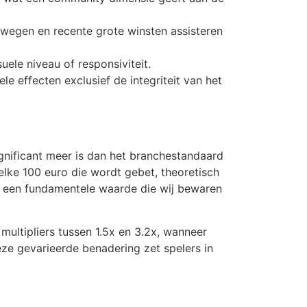
 wegen en recente grote winsten assisteren
ele niveau of responsiviteit.
le effecten exclusief de integriteit van het
gnificant meer is dan het branchestandaard
lke 100 euro die wordt gebet, theoretisch
is een fundamentele waarde die wij bewaren
ultipliers tussen 1.5x en 3.2x, wanneer
ze gevarieerde benadering zet spelers in