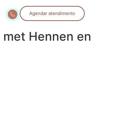
Agendar atendimento
g met Hennen en