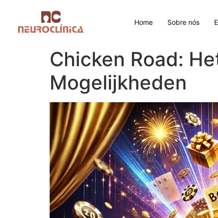
Home
Sobre nós
Chicken Road: He
Mogelijkheden