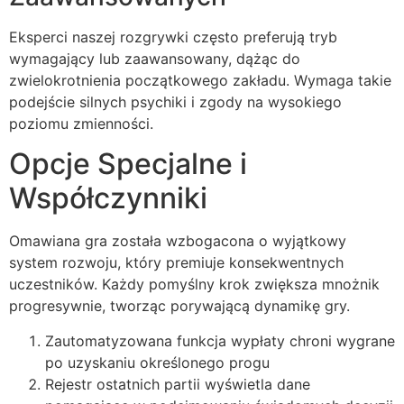
Eksperci naszej rozgrywki często preferują tryb
wymagający lub zaawansowany, dążąc do
zwielokrotnienia początkowego zakładu. Wymaga takie
podejście silnych psychiki i zgody na wysokiego
poziomu zmienności.
Opcje Specjalne i
Współczynniki
Omawiana gra została wzbogacona o wyjątkowy
system rozwoju, który premiuje konsekwentnych
uczestników. Każdy pomyślny krok zwiększa mnożnik
progresywnie, tworząc porywającą dynamikę gry.
Zautomatyzowana funkcja wypłaty chroni wygrane
po uzyskaniu określonego progu
Rejestr ostatnich partii wyświetla dane