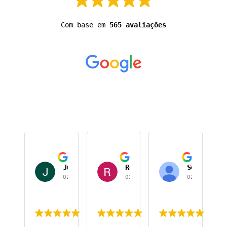
Com base em
565 avaliações
Julio Britto
Rogério Mello
Sebastião
02/05/2024
02/05/2024
02/05/2024