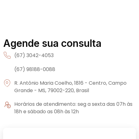
Agende sua consulta
(67) 3042-4053
(67) 98188-0088
R. Antônio Maria Coelho, 1816 - Centro, Campo
Grande - MS, 79002-220, Brasil
Horários de atendimento: seg a sexta das 07h às
18h e sábado as 08h às 12h