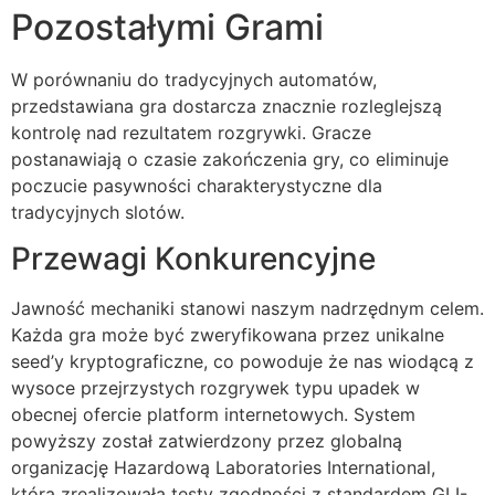
Pozostałymi Grami
W porównaniu do tradycyjnych automatów,
przedstawiana gra dostarcza znacznie rozleglejszą
kontrolę nad rezultatem rozgrywki. Gracze
postanawiają o czasie zakończenia gry, co eliminuje
poczucie pasywności charakterystyczne dla
tradycyjnych slotów.
Przewagi Konkurencyjne
Jawność mechaniki stanowi naszym nadrzędnym celem.
Każda gra może być zweryfikowana przez unikalne
seed’y kryptograficzne, co powoduje że nas wiodącą z
wysoce przejrzystych rozgrywek typu upadek w
obecnej ofercie platform internetowych. System
powyższy został zatwierdzony przez globalną
organizację Hazardową Laboratories International,
która zrealizowała testy zgodności z standardem GLI-