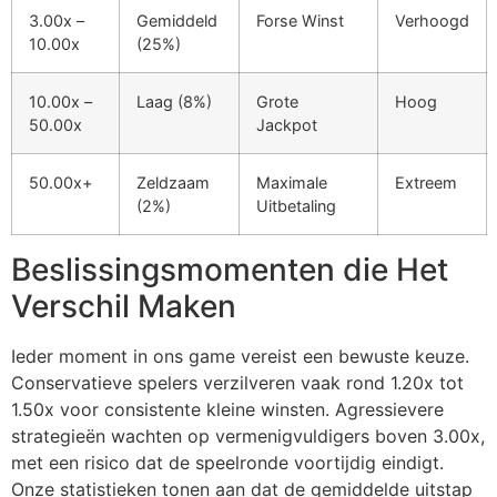
3.00x –
Gemiddeld
Forse Winst
Verhoogd
10.00x
(25%)
10.00x –
Laag (8%)
Grote
Hoog
50.00x
Jackpot
50.00x+
Zeldzaam
Maximale
Extreem
(2%)
Uitbetaling
Beslissingsmomenten die Het
Verschil Maken
Ieder moment in ons game vereist een bewuste keuze.
Conservatieve spelers verzilveren vaak rond 1.20x tot
1.50x voor consistente kleine winsten. Agressievere
strategieën wachten op vermenigvuldigers boven 3.00x,
met een risico dat de speelronde voortijdig eindigt.
Onze statistieken tonen aan dat de gemiddelde uitstap