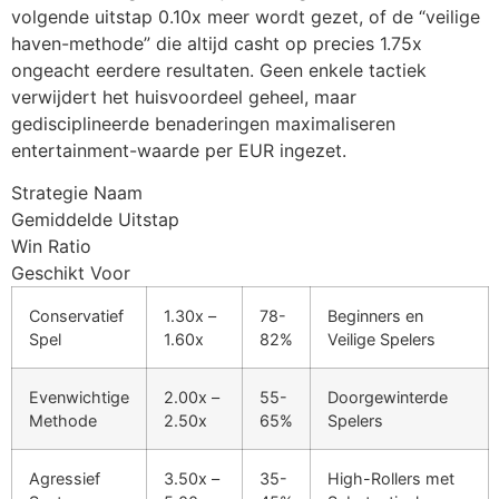
volgende uitstap 0.10x meer wordt gezet, of de “veilige
haven-methode” die altijd casht op precies 1.75x
ongeacht eerdere resultaten. Geen enkele tactiek
verwijdert het huisvoordeel geheel, maar
gedisciplineerde benaderingen maximaliseren
entertainment-waarde per EUR ingezet.
Strategie Naam
Gemiddelde Uitstap
Win Ratio
Geschikt Voor
Conservatief
1.30x –
78-
Beginners en
Spel
1.60x
82%
Veilige Spelers
Evenwichtige
2.00x –
55-
Doorgewinterde
Methode
2.50x
65%
Spelers
Agressief
3.50x –
35-
High-Rollers met