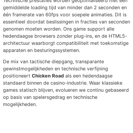
Technische prestaties worden geoptimaliseerd met een
gemiddelde loading tijd van minder dan 2 seconden en
één framerate van 60fps voor soepele animaties. Dit is
essentieel doordat beslissingen in fracties van seconden
genomen moeten worden. Ons game support alle
hedendaagse browsers zonder plug-ins, en de HTML5-
architectuur waarborgt compatibiliteit met toekomstige
apparaten en besturingssystemen.
De mix van tactische diepgang, transparante
gewinstmogelijkheden en technische verfijning
positioneert
Chicken Road
als een hedendaagse
standaard binnen de casino-industrie. Waar klassieke
games statisch blijven, evolueren we continu gebaseerd
op basis van spelersgedrag en technische
mogelijkheden.