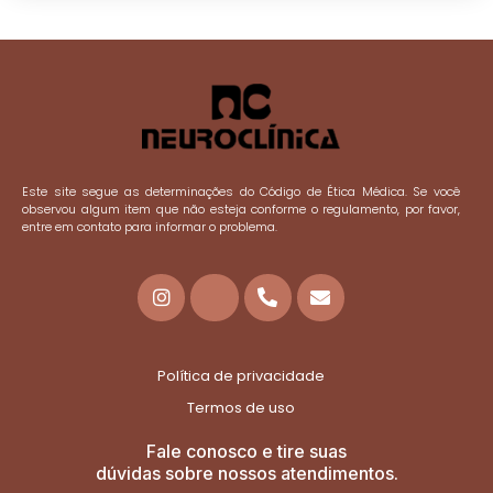
Este site segue as determinações do Código de Ética Médica. Se você
observou algum item que não esteja conforme o regulamento, por favor,
entre em contato para informar o problema.
Política de privacidade
Termos de uso
Fale conosco e tire suas
dúvidas sobre nossos atendimentos.