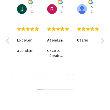
Julio Britto
Rogério Mello
Sebastião
02/05/2024
02/05/2024
02/05/2024
Excelente
Atendimento
Ótimo
Ó
atendimento
excelente!
 Desde 
a 
recepção
 a 
execução
 dos 
exames!