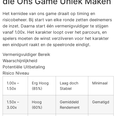
die Ons Game Uniek Maken
Het kernidee van ons game draait op timing en
risicobeheer. Bij start van elke ronde zetten deelnemers
de inzet. Daarna start één vermenigvuldiger te stijgen
vanaf 1.00x. Het karakter loopt over het parcours, en
spelers moeten de winst verzilveren voor het karakter
een eindpunt raakt en de speelronde eindigt.
Vermenigvuldiger Bereik
Waarschijnlijkheid
Potentiële Uitbetaling
Risico Niveau
1.00x –
Erg Hoog
Laag doch
Minimaal
1.50x
(85%)
Stabiel
1.50x –
Hoog
Gemiddeld
Gematigd
3.00x
(60%)
Rendement