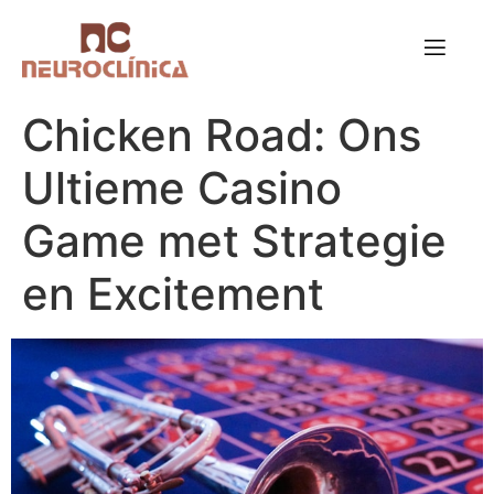
Chicken Road: Ons
Ultieme Casino
Game met Strategie
en Excitement