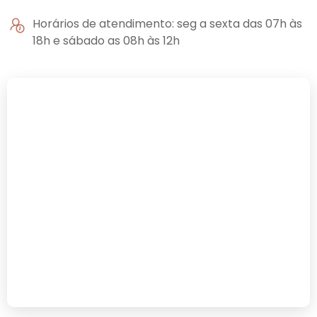
Horários de atendimento: seg a sexta das 07h às
18h e sábado as 08h às 12h