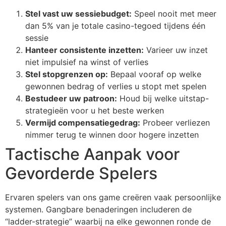
Stel vast uw sessiebudget:
Speel nooit met meer
dan 5% van je totale casino-tegoed tijdens één
sessie
Hanteer consistente inzetten:
Varieer uw inzet
niet impulsief na winst of verlies
Stel stopgrenzen op:
Bepaal vooraf op welke
gewonnen bedrag of verlies u stopt met spelen
Bestudeer uw patroon:
Houd bij welke uitstap-
strategieën voor u het beste werken
Vermijd compensatiegedrag:
Probeer verliezen
nimmer terug te winnen door hogere inzetten
Tactische Aanpak voor
Gevorderde Spelers
Ervaren spelers van ons game creëren vaak persoonlijke
systemen. Gangbare benaderingen includeren de
“ladder-strategie” waarbij na elke gewonnen ronde de