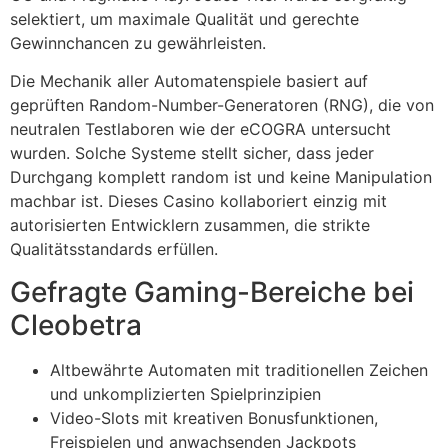
selektiert, um maximale Qualität und gerechte
Gewinnchancen zu gewährleisten.
Die Mechanik aller Automatenspiele basiert auf
geprüften Random-Number-Generatoren (RNG), die von
neutralen Testlaboren wie der eCOGRA untersucht
wurden. Solche Systeme stellt sicher, dass jeder
Durchgang komplett random ist und keine Manipulation
machbar ist. Dieses Casino kollaboriert einzig mit
autorisierten Entwicklern zusammen, die strikte
Qualitätsstandards erfüllen.
Gefragte Gaming-Bereiche bei
Cleobetra
Altbewährte Automaten mit traditionellen Zeichen
und unkomplizierten Spielprinzipien
Video-Slots mit kreativen Bonusfunktionen,
Freispielen und anwachsenden Jackpots