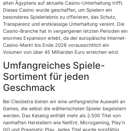
alten Ägyptens auf aktuelle Casino-Unterhaltung trifft.
Dieses Casino wurde geschaffen, um Spielern ein
besonderes Spielerlebnis zu offerieren, das Schutz,
Transparenz und erstklassige Unterhaltung vereint. Die
Casino-Branche hat in vergangenen letzten Perioden ein
enormes Expansion erlebt, da der europäische Internet-
Casino-Markt bis Ende 2028 voraussichtlich ein
Volumen von über 45 Milliarden Euro erreichen wird.
Umfangreiches Spiele-
Sortiment für jeden
Geschmack
Bei Cleobetra bieten wir eine umfangreiche Auswahl an
Games, die selbst die wählerischsten Spieler begeistern
werden. Das Katalog enthält mehr als 2.500 Titel von
namhaften Herstellern wie NetEnt, Microgaming, Play’n
GO und Pragmatic Play. Jedes Titel wurde sorgfältig