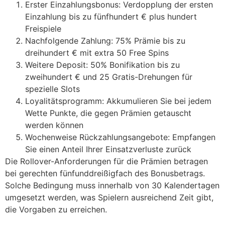
Erster Einzahlungsbonus: Verdopplung der ersten
Einzahlung bis zu fünfhundert € plus hundert
Freispiele
Nachfolgende Zahlung: 75% Prämie bis zu
dreihundert € mit extra 50 Free Spins
Weitere Deposit: 50% Bonifikation bis zu
zweihundert € und 25 Gratis-Drehungen für
spezielle Slots
Loyalitätsprogramm: Akkumulieren Sie bei jedem
Wette Punkte, die gegen Prämien getauscht
werden können
Wochenweise Rückzahlungsangebote: Empfangen
Sie einen Anteil Ihrer Einsatzverluste zurück
Die Rollover-Anforderungen für die Prämien betragen
bei gerechten fünfunddreißigfach des Bonusbetrags.
Solche Bedingung muss innerhalb von 30 Kalendertagen
umgesetzt werden, was Spielern ausreichend Zeit gibt,
die Vorgaben zu erreichen.