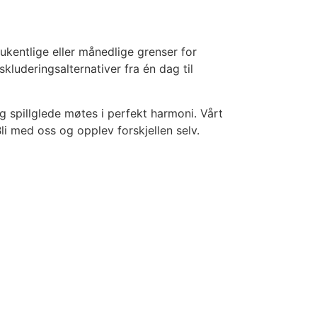
, ukentlige eller månedlige grenser for
kluderingsalternativer fra én dag til
g spillglede møtes i perfekt harmoni. Vårt
 Bli med oss og opplev forskjellen selv.