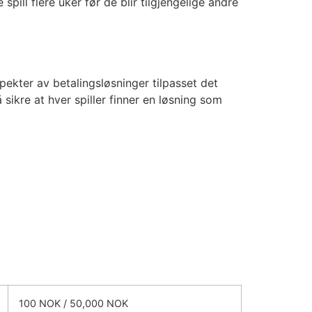
spill flere uker før de blir tilgjengelige andre
spekter av betalingsløsninger tilpasset det
ikre at hver spiller finner en løsning som
100 NOK / 50,000 NOK