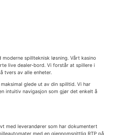
 moderne spillteknisk løsning. Vårt kasino
e live dealer-bord. Vi forstår at spillere i
 tvers av alle enheter.
maksimal glede ut av din spilltid. Vi har
 en intuitiv navigasjon som gjør det enkelt å
lusivt med leverandører som har dokumentert
 spilleautomater med en gjennomsnittlig RTP på