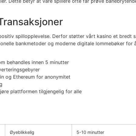
tler. Dette betyr at våre spillere ofte får prøve banebrytende 
 Transaksjoner
 positiv spillopplevelse. Derfor støtter vårt kasino et bredt 
jonelle bankmetoder og moderne digitale lommebøker for å s
som behandles innen 5 minutter
verteringsgebyrer
coin og Ethereum for anonymitet
ng
re plattformen tilgjengelig for alle
Øyeblikkelig
5-10 minutter