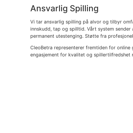
Ansvarlig Spilling
Vi tar ansvarlig spilling på alvor og tilbyr om
innskudd, tap og spilltid. Vårt system sender 
permanent utestenging. Støtte fra profesjonel
CleoBetra representerer fremtiden for online 
engasjement for kvalitet og spillertilfredshet r