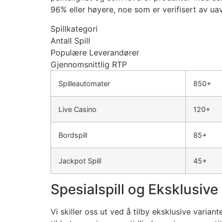
96% eller høyere, noe som er verifisert av u
Spillkategori
Antall Spill
Populære Leverandører
Gjennomsnittlig RTP
Spilleautomater
850+
Live Casino
120+
Bordspill
85+
Jackpot Spill
45+
Spesialspill og Eksklusive 
Vi skiller oss ut ved å tilby eksklusive varia