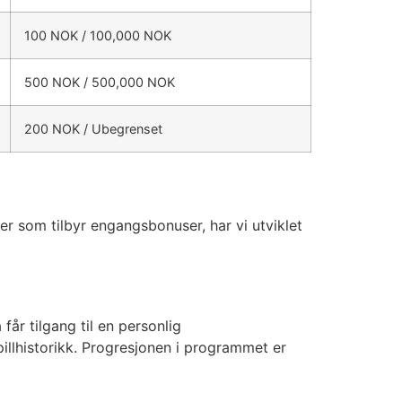
100 NOK / 100,000 NOK
500 NOK / 500,000 NOK
200 NOK / Ubegrenset
ter som tilbyr engangsbonuser, har vi utviklet
år tilgang til en personlig
illhistorikk. Progresjonen i programmet er