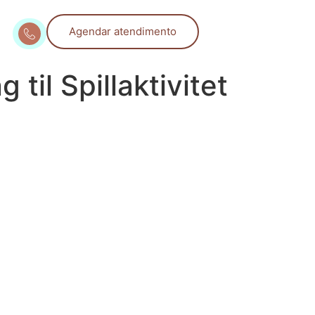
Agendar atendimento
til Spillaktivitet