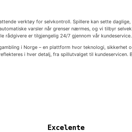
fattende verktøy for selvkontroll. Spillere kan sette daglige
automatiske varsler når grenser nærmes, og vi tilbyr selveks
le rådgivere er tilgjengelig 24/7 gjennom vår kundeservice.
gambling i Norge – en plattform hvor teknologi, sikkerhet o
eflekteres i hver detalj, fra spillutvalget til kundeservicen.
 Excelente 