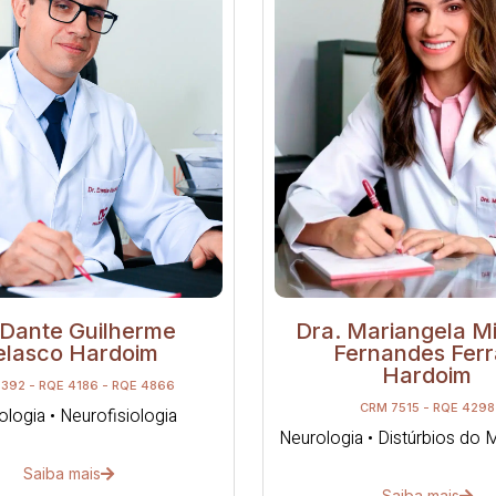
 Dante Guilherme
Dra. Mariangela M
elasco Hardoim
Fernandes Ferr
Hardoim
392 - RQE 4186 - RQE 4866
CRM 7515 - RQE 4298
logia • Neurofisiologia
Neurologia • Distúrbios do
Saiba mais
Saiba mais