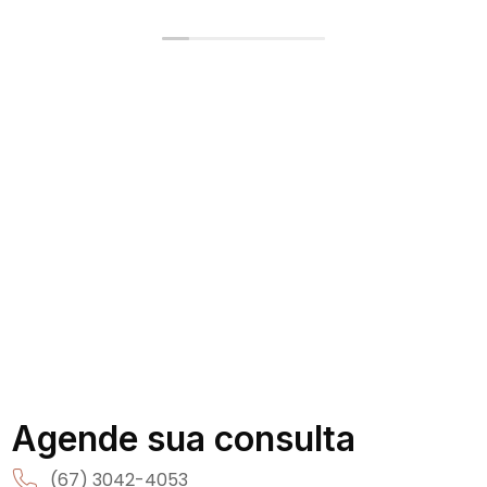
 dos 
exames!
Agende sua consulta
(67) 3042-4053