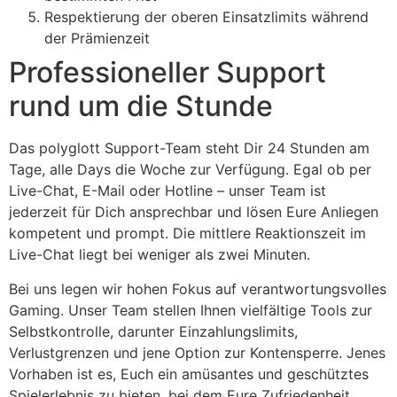
Respektierung der oberen Einsatzlimits während
der Prämienzeit
Professioneller Support
rund um die Stunde
Das polyglott Support-Team steht Dir 24 Stunden am
Tage, alle Days die Woche zur Verfügung. Egal ob per
Live-Chat, E-Mail oder Hotline – unser Team ist
jederzeit für Dich ansprechbar und lösen Eure Anliegen
kompetent und prompt. Die mittlere Reaktionszeit im
Live-Chat liegt bei weniger als zwei Minuten.
Bei uns legen wir hohen Fokus auf verantwortungsvolles
Gaming. Unser Team stellen Ihnen vielfältige Tools zur
Selbstkontrolle, darunter Einzahlungslimits,
Verlustgrenzen und jene Option zur Kontensperre. Jenes
Vorhaben ist es, Euch ein amüsantes und geschütztes
Spielerlebnis zu bieten, bei dem Eure Zufriedenheit