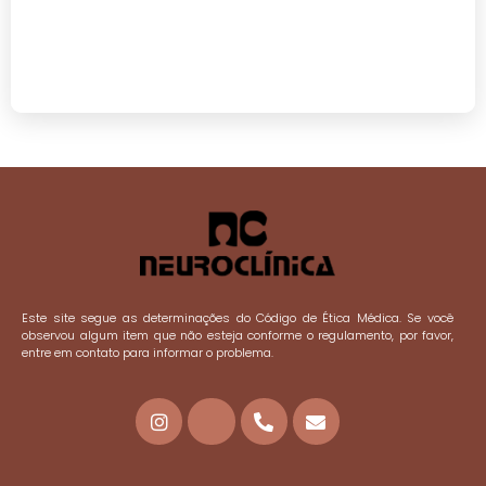
Este site segue as determinações do Código de Ética Médica. Se você
observou algum item que não esteja conforme o regulamento, por favor,
entre em contato para informar o problema.