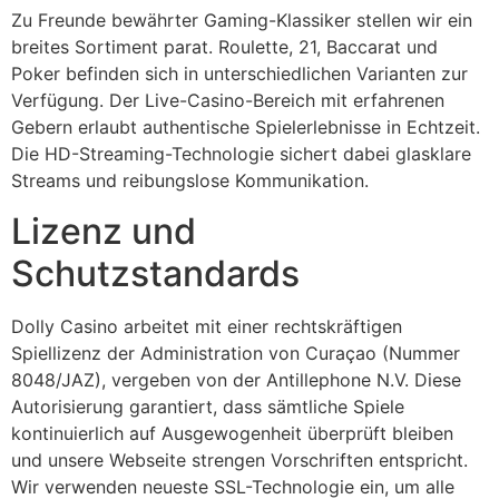
Zu Freunde bewährter Gaming-Klassiker stellen wir ein
breites Sortiment parat. Roulette, 21, Baccarat und
Poker befinden sich in unterschiedlichen Varianten zur
Verfügung. Der Live-Casino-Bereich mit erfahrenen
Gebern erlaubt authentische Spielerlebnisse in Echtzeit.
Die HD-Streaming-Technologie sichert dabei glasklare
Streams und reibungslose Kommunikation.
Lizenz und
Schutzstandards
Dolly Casino arbeitet mit einer rechtskräftigen
Spiellizenz der Administration von Curaçao (Nummer
8048/JAZ), vergeben von der Antillephone N.V. Diese
Autorisierung garantiert, dass sämtliche Spiele
kontinuierlich auf Ausgewogenheit überprüft bleiben
und unsere Webseite strengen Vorschriften entspricht.
Wir verwenden neueste SSL-Technologie ein, um alle