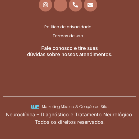
Política de privacidade
Termos de uso
Fale conosco e tire suas
dúvidas sobre nossos atendimentos.
Marketing Médico
&
Criação de Sites
Neuroclínica – Diagnóstico e Tratamento Neurológico.
Todos os direitos reservados.