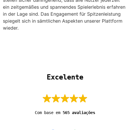
stellen sicher dahingehend, dass alle Nutzer jederzeit
ein zeitgemäßes und spannendes Spielerlebnis erfahren
in der Lage sind. Das Engagement für Spitzenleistung
spiegelt sich in sämtlichen Aspekten unserer Plattform
wieder.
 Excelente 
Com base em
565 avaliações