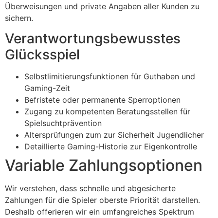
Überweisungen und private Angaben aller Kunden zu
sichern.
Verantwortungsbewusstes
Glücksspiel
Selbstlimitierungsfunktionen für Guthaben und
Gaming-Zeit
Befristete oder permanente Sperroptionen
Zugang zu kompetenten Beratungsstellen für
Spielsuchtprävention
Altersprüfungen zum zur Sicherheit Jugendlicher
Detaillierte Gaming-Historie zur Eigenkontrolle
Variable Zahlungsoptionen
Wir verstehen, dass schnelle und abgesicherte
Zahlungen für die Spieler oberste Priorität darstellen.
Deshalb offerieren wir ein umfangreiches Spektrum