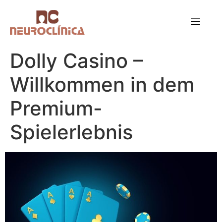
Dolly Casino –
Willkommen in dem
Premium-
Spielerlebnis