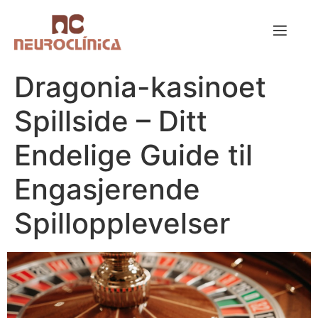
Dragonia-kasinoet
Spillside – Ditt
Endelige Guide til
Engasjerende
Spillopplevelser