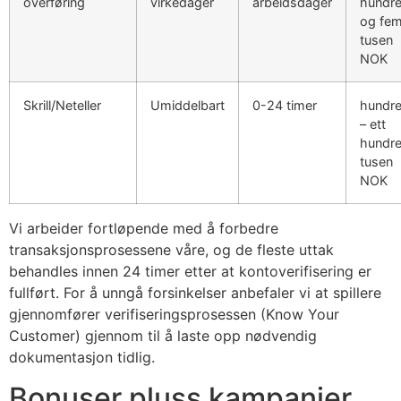
overføring
virkedager
arbeidsdager
hundr
og fem
tusen
NOK
Skrill/Neteller
Umiddelbart
0-24 timer
hundr
– ett
hundr
tusen
NOK
Vi arbeider fortløpende med å forbedre
transaksjonsprosessene våre, og de fleste uttak
behandles innen 24 timer etter at kontoverifisering er
fullført. For å unngå forsinkelser anbefaler vi at spillere
gjennomfører verifiseringsprosessen (Know Your
Customer) gjennom til å laste opp nødvendig
dokumentasjon tidlig.
Bonuser pluss kampanjer