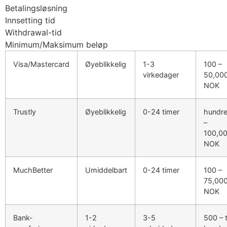
Betalingsløsning
Innsetting tid
Withdrawal-tid
Minimum/Maksimum beløp
Visa/Mastercard
Øyeblikkelig
1-3
100 –
virkedager
50,00
NOK
Trustly
Øyeblikkelig
0-24 timer
hundr
–
100,0
NOK
MuchBetter
Umiddelbart
0-24 timer
100 –
75,00
NOK
Bank-
1-2
3-5
500 – 