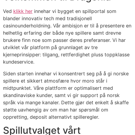
Ved
klikk her
innehar vi bygget en spillportal som
blander innovativ tech med tradisjonell
casinounderholdning. Vår ambisjon er til å presentere en
helhetlig erfaring der både nye spillere samt drevne
brukere finn noe som passer deres preferanser. Vi har
utviklet vår platform på grunnlaget av tre
kjerneprinsipper: tilgang, rettferdighet pluss toppklasse
kundeservice.
Siden starten innehar vi konsentrert seg på å gi norske
spillere et sikkert atmosfære hvor moro står i
midtpunktet. Våre plattform er optimalisert med
skandinaviske kunder, samt vi gir support på norsk
språk via mange kanaler. Dette gjør det enkelt å skaffe
støtte uavhengig av om man har spørsmål om
oppretting, deposit alternativt spilleregler.
Spillutvalget vårt