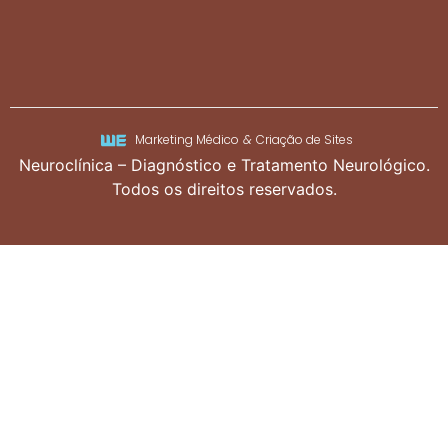
Marketing Médico
&
Criação de Sites
Neuroclínica – Diagnóstico e Tratamento Neurológico.
Todos os direitos reservados.