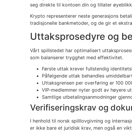
seg direkte til kontoen din og tillater øyebli
Krypto representerer neste generasjons beta
tradisjonelle bankmetoder, og de gir et ekst
Uttaksprosedyre og be
Vårt spillstedet har optimalisert uttaksproses
som balanserer trygghet med effektivitet.
Første uttak krever fullstendig identite
Påfølgende uttak behandles umiddelbart
Uttaksgrensen per overføring er 100 000 k
VIP-medlemmer nyter godt av høyere ut
Samtlige utbetalingsanmodninger gjenn
Verifiseringskrav og dok
I henhold til norsk spilllovgivning og intern
er ikke bare et juridisk krav, men også en vi