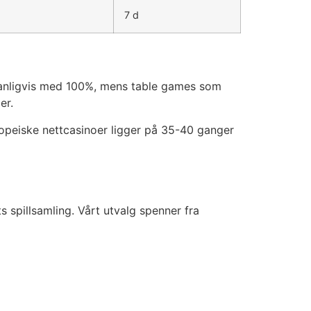
7 d
r vanligvis med 100%, mens table games som
er.
ropeiske nettcasinoer ligger på 35-40 ganger
 spillsamling. Vårt utvalg spenner fra