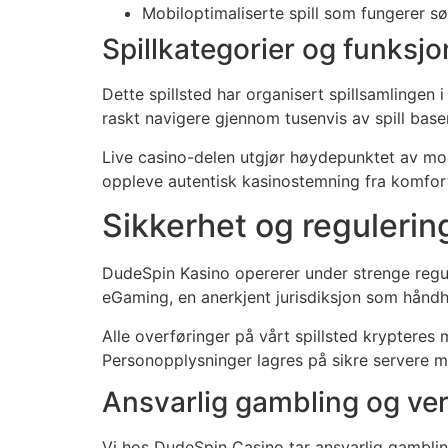
Mobiloptimaliserte spill som fungerer s
Spillkategorier og funksjo
Dette spillsted har organisert spillsamlingen i
raskt navigere gjennom tusenvis av spill basert
Live casino-delen utgjør høydepunktet av mo
oppleve autentisk kasinostemning fra komfort
Sikkerhet og regulerin
DudeSpin Kasino opererer under strenge regula
eGaming, en anerkjent jurisdiksjon som håndh
Alle overføringer på vårt spillsted kryptere
Personopplysninger lagres på sikre servere
Ansvarlig gambling og ve
Vi hos DudeSpin Casino tar ansvarlig gambling