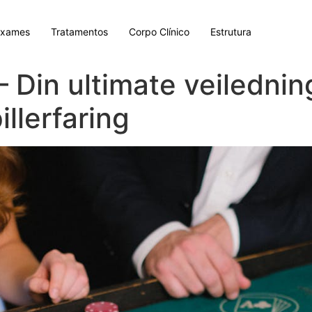
Exames
Tratamentos
Corpo Clínico
Estrutura
 Din ultimate veiledning
illerfaring