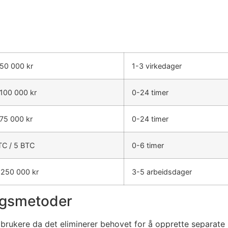
 50 000 kr
1-3 virkedager
 100 000 kr
0-24 timer
 75 000 kr
0-24 timer
TC / 5 BTC
0-6 timer
 250 000 kr
3-5 arbeidsdager
ingsmetoder
e brukere da det eliminerer behovet for å opprette separate