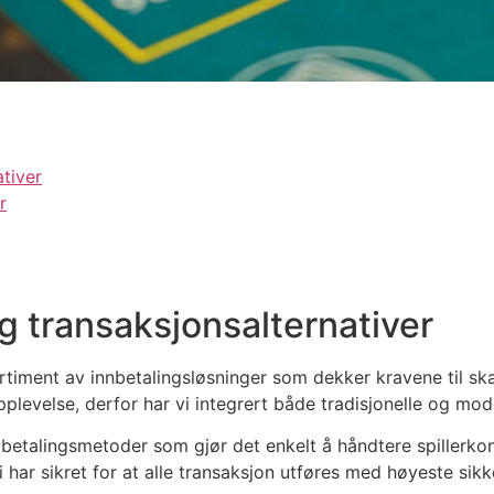
tiver
r
og transaksjonsalternativer
rtiment av innbetalingsløsninger som dekker kravene til skan
plevelse, derfor har vi integrert både tradisjonelle og mod
 betalingsmetoder som gjør det enkelt å håndtere spillerkon
har sikret for at alle transaksjon utføres med høyeste sik