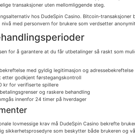
kkelige transaksjoner uten mellomliggende steg.
lingsalternativ hos DudeSpin Casino. Bitcoin-transaksjone
ra nivå med personvern for brukere som verdsetter anonymit
handlingsperioder
sen for å garantere at du får utbetalinger så raskt som mul
tsbekreftelse med gyldig legitimasjon og adressebekreftelse
 etter godkjent førstegangskontroll
r for verifiserte spillere
betalingsgrenser og raskere behandling
omgås innenfor 24 timer på hverdager
umenter
asjonale lovmessige krav må DudeSpin Casino bekrefte bruker
ktig sikkerhetsprosedyre som beskytter både brukeren og vå