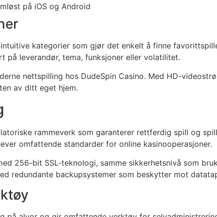
ømløst på iOS og Android
ner
 intuitive kategorier som gjør det enkelt å finne favorittspi
 på leverandør, tema, funksjoner eller volatilitet.
derne nettspilling hos DudeSpin Casino. Med HD-videostrø
en av ditt eget hjem.
g
toriske rammeverk som garanterer rettferdig spill og spill
ever omfattende standarder for online kasinooperasjoner.
s med 256-bit SSL-teknologi, samme sikkerhetsnivå som bruk
 med redundante backupsystemer som beskytter mot datata
rktøy
 på alvor og gir omfattende verktøy for selvadministrering.