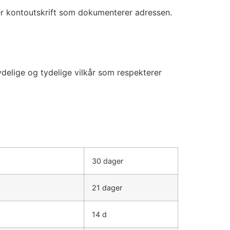
er kontoutskrift som dokumenterer adressen.
delige og tydelige vilkår som respekterer
30 dager
21 dager
14 d