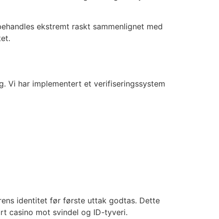
r behandles ekstremt raskt sammenlignet med
et.
ig. Vi har implementert et verifiseringssystem
ens identitet før første uttak godtas. Dette
rt casino mot svindel og ID-tyveri.