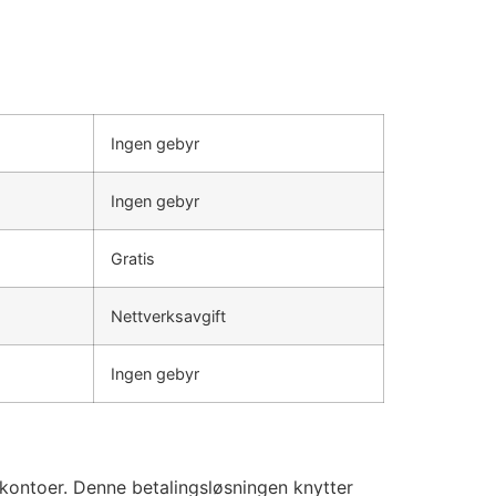
Ingen gebyr
Ingen gebyr
Gratis
Nettverksavgift
Ingen gebyr
 kontoer. Denne betalingsløsningen knytter