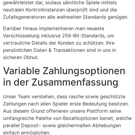
gewährleistet dar, sodass sämtliche Spiele mittels
neutralen Kontrollinstanzen überprüft sind und die
Zufallsgeneratoren alle weltweiten Standards genügen.
Darüber hinaus implementieren man neueste
Verschlüsselung inklusive 256-Bit-Standards, um
vertrauliche Details der Kunden zu schützen. Ihre
persönlichen Daten & Transaktionen sind in uns in
sicheren Obhut.
Variable Zahlungsoptionen
in der Zusammenfassung
Unser Team verstehen, dass rasche sowie geschützte
Zahlungen nach allen Spieler erste Bedeutung besitzen.
Aus diesem Grund offerieren unsere Plattform seine
umfangreiche Palette von Bezahloptionen bereit, welche
parallel Deposit- sowie gleichermaßen Abhebungen
einfach ermöglichen.