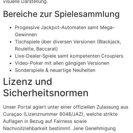
visuelle Darstellung.
Bereiche zur Spielesammlung
Progessive Jackpot-Automaten samt Mega-
Gewinnen
Tischspiele über diversen Versionen (Blackjack,
Roulette, Baccarat)
Live-Dealer-Spiele samt kompetenten Croupiers
Video-Poker mit allen gängigen Versionen
Sonderspiele & neuartige Neuheiten
Lizenz und
Sicherheitsnormen
Unser Portal agiert unter einer offiziellen Zulassung aus
Curaçao (Lizenznummer 8048/JAZ), welche strikte
Auflagen in Bezug auf Fairness sowie
Nachvollziehbarkeit bestimmt. Jene Genehmigung