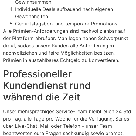
Gewinnsummen
Individuelle Deals aufbauend nach eigenen
Gewohnheiten
Geburtstagsboni und temporäre Promotions
Alle Prämien-Anforderungen sind nachvollziehbar auf
der Plattform abrufbar. Man legen hohen Schwerpunkt
drauf, sodass unsere Kunden alle Anforderungen
nachvollziehen und faire Möglichkeiten besitzen,
Prämien in auszahlbares Echtgeld zu konvertieren.
Professioneller
Kundendienst rund
während die Zeit
Unser mehrsprachiges Service-Team bleibt euch 24 Std.
pro Tag, alle Tage pro Woche für die Verfügung. Sei es
über Live-Chat, Mail oder Telefon – unser Team
beantworten eure Fragen sachkundig sowie prompt.