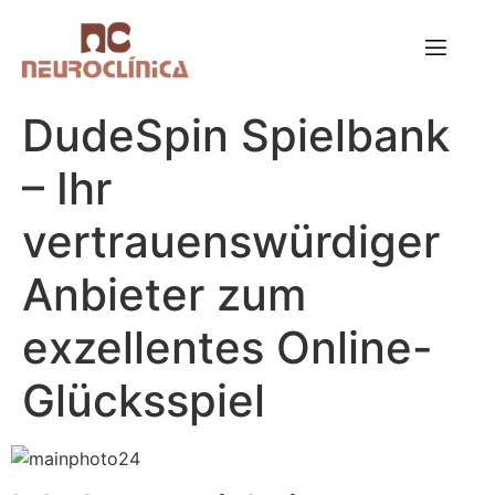
DudeSpin Spielbank
– Ihr
vertrauenswürdiger
Anbieter zum
exzellentes Online-
Glücksspiel