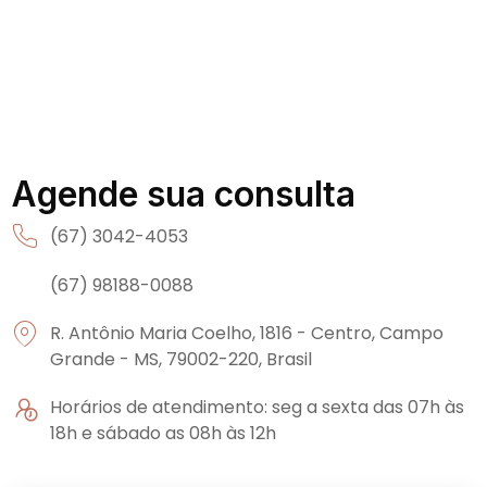
Agende sua consulta
(67) 3042-4053
(67) 98188-0088
R. Antônio Maria Coelho, 1816 - Centro, Campo
Grande - MS, 79002-220, Brasil
Horários de atendimento: seg a sexta das 07h às
18h e sábado as 08h às 12h