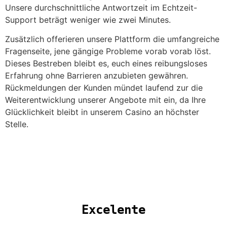
Unsere durchschnittliche Antwortzeit im Echtzeit-
Support beträgt weniger wie zwei Minutes.
Zusätzlich offerieren unsere Plattform die umfangreiche
Fragenseite, jene gängige Probleme vorab vorab löst.
Dieses Bestreben bleibt es, euch eines reibungsloses
Erfahrung ohne Barrieren anzubieten gewähren.
Rückmeldungen der Kunden mündet laufend zur die
Weiterentwicklung unserer Angebote mit ein, da Ihre
Glücklichkeit bleibt in unserem Casino an höchster
Stelle.
 Excelente 