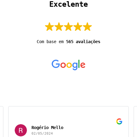
 Excelente 
Com base em
565 avaliações
Rogério Mello
02/05/2024