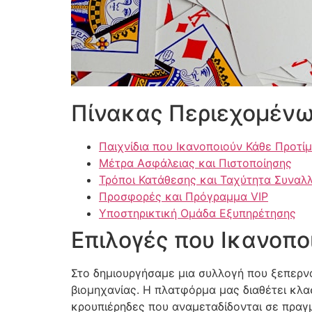
Πίνακας Περιεχομέν
Παιχνίδια που Ικανοποιούν Κάθε Προτί
Μέτρα Ασφάλειας και Πιστοποίησης
Τρόποι Κατάθεσης και Ταχύτητα Συναλ
Προσφορές και Πρόγραμμα VIP
Υποστηρικτική Ομάδα Εξυπηρέτησης
Επιλογές που Ικανοπο
Στο δημιουργήσαμε μια συλλογή που ξεπερν
βιομηχανίας. Η πλατφόρμα μας διαθέτει κλα
κρουπιέρηδες που αναμεταδίδονται σε πραγ