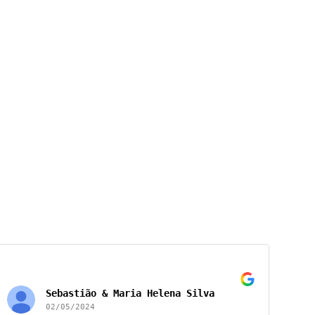
Sebastião & Maria Helena Silva
02/05/2024