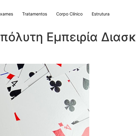
Exames
Tratamentos
Corpo Clínico
Estrutura
Απόλυτη Εμπειρία Διασ