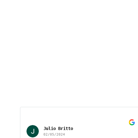
Julio Britto
02/05/2024