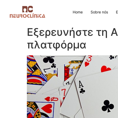
Home
Sobre nós
Εξερευνήστε τη 
πλατφόρμα