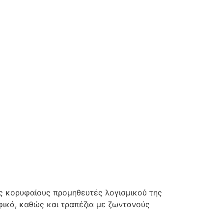
υς κορυφαίους προμηθευτές λογισμικού της
φικά, καθώς και τραπέζια με ζωντανούς