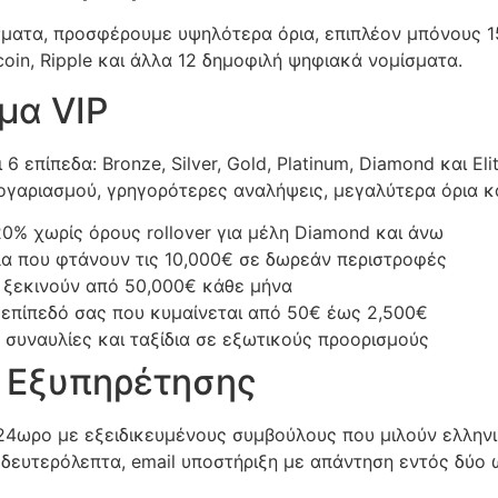
ίσματα, προσφέρουμε υψηλότερα όρια, επιπλέον μπόνους 
ecoin, Ripple και άλλα 12 δημοφιλή ψηφιακά νομίσματα.
μα VIP
 επίπεδα: Bronze, Silver, Gold, Platinum, Diamond και El
γαριασμού, γρηγορότερες αναλήψεις, μεγαλύτερα όρια κα
% χωρίς όρους rollover για μέλη Diamond και άνω
λα που φτάνουν τις 10,000€ σε δωρεάν περιστροφές
υ ξεκινούν από 50,000€ κάθε μήνα
επίπεδό σας που κυμαίνεται από 50€ έως 2,500€
 συναυλίες και ταξίδια σε εξωτικούς προορισμούς
 Εξυπηρέτησης
 24ωρο με εξειδικευμένους συμβούλους που μιλούν ελλην
 δευτερόλεπτα, email υποστήριξη με απάντηση εντός δύο