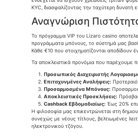
KYC, διασφαλίζοντας την ταχύτερη δυνατή ε
Αναγνώριση Πιστότητ
Το πρόγραμμα VIP του Lizaro casino αποτελ
προγράμματα μπόνους, το σύστημά μας βασίζ
Κάθε €10 που στοιχηματίζονται αποδίδουν έν
Τα αποκλειστικά προνόμια που παρέχουμε π
Προσωπικός Διαχειριστής Λογαριασμ
Επιταχυνμένες Αναλήψεις:
Προτεραιότ
Προσαρμοσμένα Μπόνους:
Προσαρμοσμ
Αποκλειστικές Προσκλήσεις:
Πρόσβασ
Cashback Εβδομαδιαίως:
Έως 20% επι
Η φιλοσοφία μας επικεντρώνεται στη δημιου
συνεχώς με νέους τίτλους, βελτιωμένες λει
ηλεκτρονικού τζόγου.