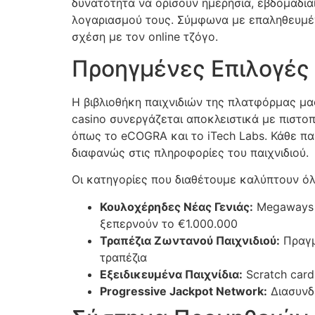
δυνατότητα να ορίσουν ημερήσια, εβδομαδια
λογαριασμού τους. Σύμφωνα με επαληθευμέν
σχέση με τον online τζόγο.
Προηγμένες Επιλογές 
Η βιβλιοθήκη παιχνιδιών της πλατφόρμας μα
casino συνεργάζεται αποκλειστικά με πιστ
όπως το eCOGRA και το iTech Labs. Κάθε παι
διαφανώς στις πληροφορίες του παιχνιδιού.
Οι κατηγορίες που διαθέτουμε καλύπτουν ό
Κουλοχέρηδες Νέας Γενιάς:
Megaways μ
ξεπερνούν το €1.000.000
Τραπέζια Ζωντανού Παιχνιδιού:
Πραγμα
τραπέζια
Εξειδικευμένα Παιχνίδια:
Scratch card
Progressive Jackpot Network:
Διασυνδ