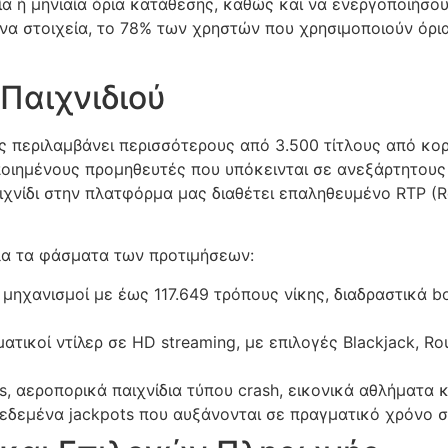
ία ή μηνιαία όρια κατάθεσης, καθώς και να ενεργοποιήσο
α στοιχεία, το 78% των χρηστών που χρησιμοποιούν όρια
Παιχνιδιού
ς περιλαμβάνει περισσότερους από 3.500 τίτλους από κορ
οποιημένους προμηθευτές που υπόκεινται σε ανεξάρτητου
χνίδι στην πλατφόρμα μας διαθέτει επαληθευμένο RTP (Ret
λα τα φάσματα των προτιμήσεων:
ηχανισμοί με έως 117.649 τρόπους νίκης, διαδραστικά bo
τικοί ντίλερ σε HD streaming, με επιλογές Blackjack, Rou
s, αεροπορικά παιχνίδια τύπου crash, εικονικά αθλήματα κ
εδεμένα jackpots που αυξάνονται σε πραγματικό χρόνο 