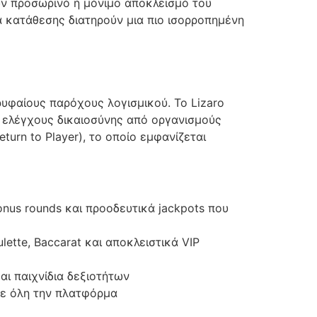
υν προσωρινό ή μόνιμο αποκλεισμό του
 κατάθεσης διατηρούν μια πιο ισορροπημένη
υφαίους παρόχους λογισμικού. Το Lizaro
ς ελέγχους δικαιοσύνης από οργανισμούς
urn to Player), το οποίο εμφανίζεται
nus rounds και προοδευτικά jackpots που
lette, Baccarat και αποκλειστικά VIP
αι παιχνίδια δεξιοτήτων
σε όλη την πλατφόρμα