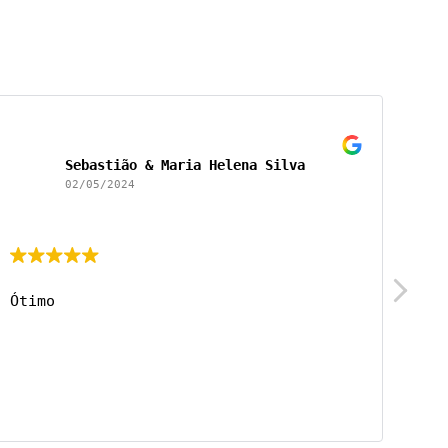
Sebastião & Maria Helena Silva
02/05/2024
Ótimo
Óti