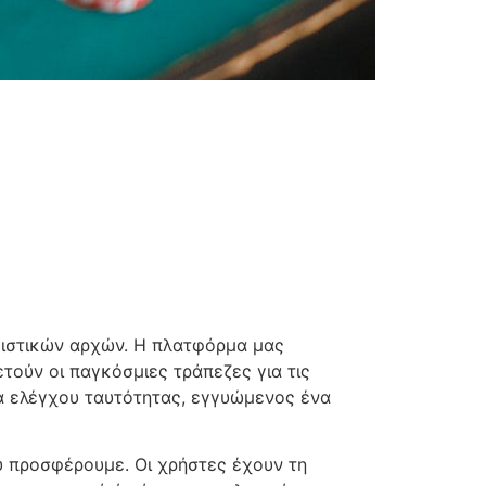
ιστικών αρχών. Η πλατφόρμα μας
τούν οι παγκόσμιες τράπεζες για τις
ία ελέγχου ταυτότητας, εγγυώμενος ένα
υ προσφέρουμε. Οι χρήστες έχουν τη