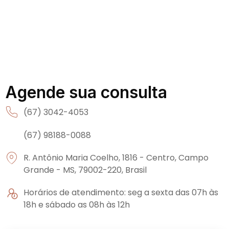
Agende sua consulta
(67) 3042-4053
(67) 98188-0088
R. Antônio Maria Coelho, 1816 - Centro, Campo
Grande - MS, 79002-220, Brasil
Horários de atendimento: seg a sexta das 07h às
18h e sábado as 08h às 12h