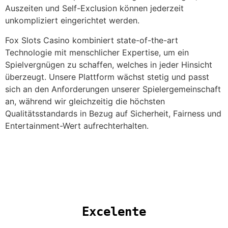
Auszeiten und Self-Exclusion können jederzeit
unkompliziert eingerichtet werden.
Fox Slots Casino kombiniert state-of-the-art
Technologie mit menschlicher Expertise, um ein
Spielvergnügen zu schaffen, welches in jeder Hinsicht
überzeugt. Unsere Plattform wächst stetig und passt
sich an den Anforderungen unserer Spielergemeinschaft
an, während wir gleichzeitig die höchsten
Qualitätsstandards in Bezug auf Sicherheit, Fairness und
Entertainment-Wert aufrechterhalten.
 Excelente 