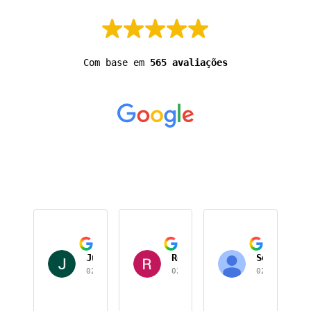
Com base em
565 avaliações
Julio Britto
Rogério Mello
Sebastião
02/05/2024
02/05/2024
02/05/2024