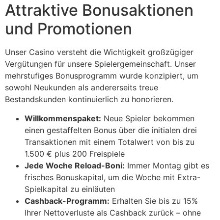
Attraktive Bonusaktionen
und Promotionen
Unser Casino versteht die Wichtigkeit großzügiger
Vergütungen für unsere Spielergemeinschaft. Unser
mehrstufiges Bonusprogramm wurde konzipiert, um
sowohl Neukunden als andererseits treue
Bestandskunden kontinuierlich zu honorieren.
Willkommenspaket:
Neue Spieler bekommen
einen gestaffelten Bonus über die initialen drei
Transaktionen mit einem Totalwert von bis zu
1.500 € plus 200 Freispiele
Jede Woche Reload-Boni:
Immer Montag gibt es
frisches Bonuskapital, um die Woche mit Extra-
Spielkapital zu einläuten
Cashback-Programm:
Erhalten Sie bis zu 15%
Ihrer Nettoverluste als Cashback zurück – ohne