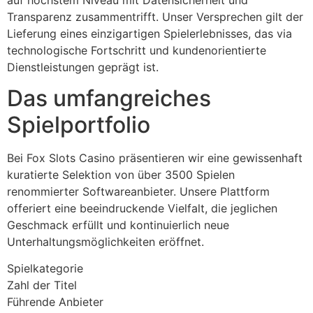
Transparenz zusammentrifft. Unser Versprechen gilt der
Lieferung eines einzigartigen Spielerlebnisses, das via
technologische Fortschritt und kundenorientierte
Dienstleistungen geprägt ist.
Das umfangreiches
Spielportfolio
Bei Fox Slots Casino präsentieren wir eine gewissenhaft
kuratierte Selektion von über 3500 Spielen
renommierter Softwareanbieter. Unsere Plattform
offeriert eine beeindruckende Vielfalt, die jeglichen
Geschmack erfüllt und kontinuierlich neue
Unterhaltungsmöglichkeiten eröffnet.
Spielkategorie
Zahl der Titel
Führende Anbieter