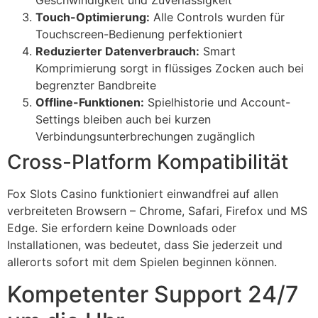
Geschwindigkeit und Zuverlässigkeit
Touch-Optimierung:
Alle Controls wurden für
Touchscreen-Bedienung perfektioniert
Reduzierter Datenverbrauch:
Smart
Komprimierung sorgt in flüssiges Zocken auch bei
begrenzter Bandbreite
Offline-Funktionen:
Spielhistorie und Account-
Settings bleiben auch bei kurzen
Verbindungsunterbrechungen zugänglich
Cross-Platform Kompatibilität
Fox Slots Casino funktioniert einwandfrei auf allen
verbreiteten Browsern – Chrome, Safari, Firefox und MS
Edge. Sie erfordern keine Downloads oder
Installationen, was bedeutet, dass Sie jederzeit und
allerorts sofort mit dem Spielen beginnen können.
Kompetenter Support 24/7