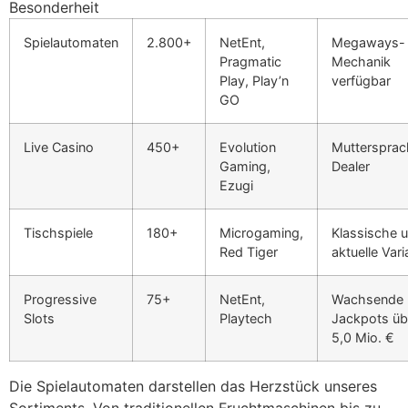
Besonderheit
Spielautomaten
2.800+
NetEnt,
Megaways-
Pragmatic
Mechanik
Play, Play’n
verfügbar
GO
Live Casino
450+
Evolution
Muttersprac
Gaming,
Dealer
Ezugi
Tischspiele
180+
Microgaming,
Klassische 
Red Tiger
aktuelle Var
Progressive
75+
NetEnt,
Wachsende
Slots
Playtech
Jackpots üb
5,0 Mio. €
Die Spielautomaten darstellen das Herzstück unseres