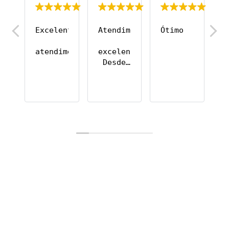
Excelente
Atendimento
Ótimo
Ó
atendimento
excelente!
 Desde 
a 
recepção
 a 
execução
 dos 
exames!