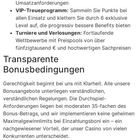
Umsatzanforderungen
VIP-Treueprogramm:
Sammeln Sie Punkte bei
allen Einsatz und klettern Sie durch 6 exklusive
Level auf, die progressiv bessere Benefits bieten
Turniere und Verlosungen:
Fortlaufende
Wettbewerbe mit Preispools von über
fünfzigtausend € und hochwertigen Sachpreisen
Transparente
Bonusbedingungen
Gerechtigkeit beginnt bei uns mit Klarheit. Alle unsere
Bonusangebote unterliegen verständlichen,
verständlichen Regelungen. Die Durchspiel-
Anforderungen liegen bei moderaten 35-fachen des
Bonus-Betrags, und wir implementieren keine geheimen
Maximalgewinnlimits bei Einzahlungsboni ein – ein
nachgewiesener Vorteil, der unser Casino von vielen
Konkurrenten unterscheidet.