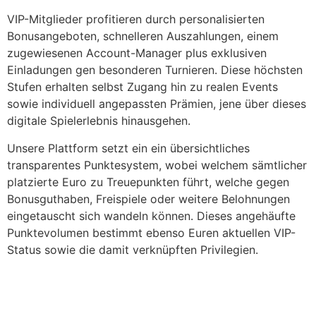
VIP-Mitglieder profitieren durch personalisierten
Bonusangeboten, schnelleren Auszahlungen, einem
zugewiesenen Account-Manager plus exklusiven
Einladungen gen besonderen Turnieren. Diese höchsten
Stufen erhalten selbst Zugang hin zu realen Events
sowie individuell angepassten Prämien, jene über dieses
digitale Spielerlebnis hinausgehen.
Unsere Plattform setzt ein ein übersichtliches
transparentes Punktesystem, wobei welchem sämtlicher
platzierte Euro zu Treuepunkten führt, welche gegen
Bonusguthaben, Freispiele oder weitere Belohnungen
eingetauscht sich wandeln können. Dieses angehäufte
Punktevolumen bestimmt ebenso Euren aktuellen VIP-
Status sowie die damit verknüpften Privilegien.