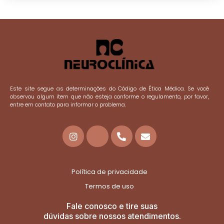
Este site segue as determinações do Código de Ética Médica. Se você
observou algum item que não esteja conforme o regulamento, por favor,
entre em contato para informar o problema.
Política de privacidade
Termos de uso
Fale conosco e tire suas
dúvidas sobre nossos atendimentos.