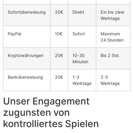
Sofortüberweisung
20€
Direkt
Ein bis zwei
Werktage
PayPal
10€
Sofort
Maximum
24 Stunden
Kryptowährungen
20€
10-30
Bis 2 Std.
Minuten
Banküberweisung
20€
1-3
2-5
Werktage
Werktage
Unser Engagement
zugunsten von
kontrolliertes Spielen