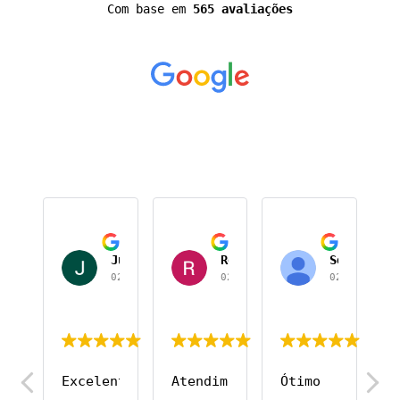
Com base em
565 avaliações
Julio Britto
Rogério Mello
Sebastião
02/05/2024
02/05/2024
02/05/2024
Excelente
Atendimento
Ótimo
Ó