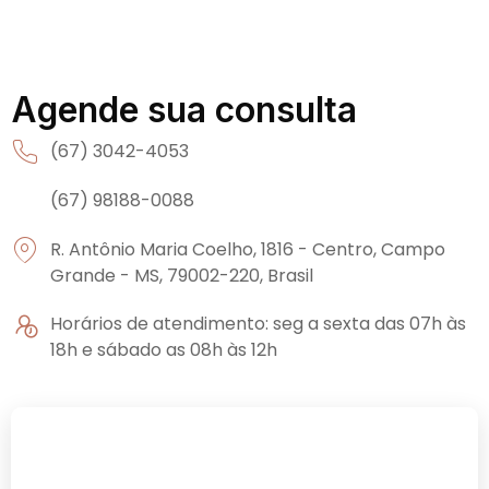
Agende sua consulta
(67) 3042-4053
(67) 98188-0088
R. Antônio Maria Coelho, 1816 - Centro, Campo
Grande - MS, 79002-220, Brasil
Horários de atendimento: seg a sexta das 07h às
18h e sábado as 08h às 12h