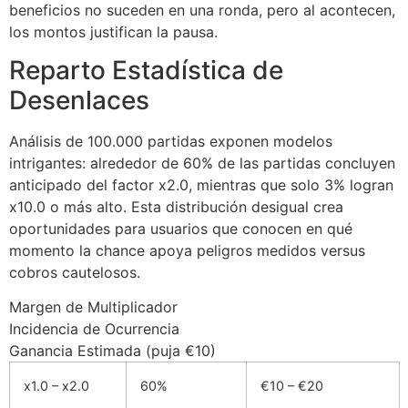
beneficios no suceden en una ronda, pero al acontecen,
los montos justifican la pausa.
Reparto Estadística de
Desenlaces
Análisis de 100.000 partidas exponen modelos
intrigantes: alrededor de 60% de las partidas concluyen
anticipado del factor x2.0, mientras que solo 3% logran
x10.0 o más alto. Esta distribución desigual crea
oportunidades para usuarios que conocen en qué
momento la chance apoya peligros medidos versus
cobros cautelosos.
Margen de Multiplicador
Incidencia de Ocurrencia
Ganancia Estimada (puja €10)
x1.0 – x2.0
60%
€10 – €20