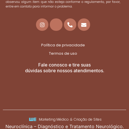
observou algum item que não esteja conforme o regulamento, por favor,
entre em contato para informar o problema.
Política de privacidade
Termos de uso
Fale conosco e tire suas
dúvidas sobre nossos atendimentos.
Marketing Médico
&
Criação de Sites
Neuroclínica – Diagnóstico e Tratamento Neurológico.