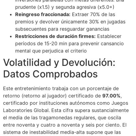
prudente (x1.5) y segunda agresiva (x5.0+)
Reingreso fraccionada:
Extraer 70% de las
premios y devolver únicamente 30% en jugadas
subsecuentes para resguardar ganancias
Restricciones de duración firmes:
Establecer
períodos de 15-20 min para prevenir cansancio
mental que perjudica el criterio
Volatilidad y Devolución:
Datos Comprobados
Este entretenimiento trabaja con un porcentaje de
retorno (retorno al jugador) certificado de
97.00%
,
certificado por instituciones autónomos como Juegos
Laboratories Global. Esta cifra supera sustancialmente
el media de las tragamonedas regulares, que oscila
entre noventa y cuatro a noventa y seis por ciento. El
sistema de inestabilidad media-alta supone que las