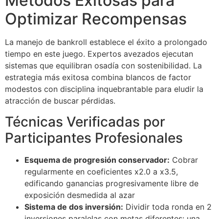
Métodos Exitosas para
Optimizar Recompensas
La manejo de bankroll establece el éxito a prolongado
tiempo en este juego. Expertos avezados ejecutan
sistemas que equilibran osadía con sostenibilidad. La
estrategia más exitosa combina blancos de factor
modestos con disciplina inquebrantable para eludir la
atracción de buscar pérdidas.
Técnicas Verificadas por
Participantes Profesionales
Esquema de progresión conservador:
Cobrar
regularmente en coeficientes x2.0 a x3.5,
edificando ganancias progresivamente libre de
exposición desmedida al azar
Sistema de dos inversión:
Dividir toda ronda en 2
inversiones paralelas con metas diferentes: una