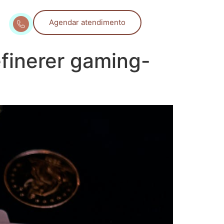
Agendar atendimento
finerer gaming-