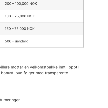
200 – 100,000 NOK
100 – 25,000 NOK
150 – 75,000 NOK
500 – uendelig
illere mottar en velkomstpakke inntil opptil
e bonustilbud følger med transparente
 turneringer