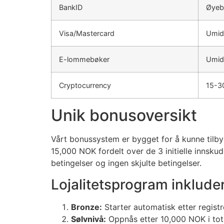
BankID
Øyebl
Visa/Mastercard
Umid
E-lommebøker
Umid
Cryptocurrency
15-3
Unik bonusoversikt
Vårt bonussystem er bygget for å kunne tilby 
15,000 NOK fordelt over de 3 initielle innsk
betingelser og ingen skjulte betingelser.
Lojalitetsprogram inkluder
Bronze:
Starter automatisk etter registr
Sølvnivå:
Oppnås etter 10,000 NOK i tota