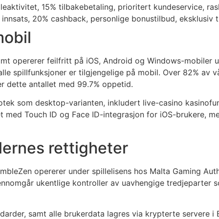
aktivitet, 15% tilbakebetaling, prioritert kundeservice, ra
nnsats, 20% cashback, personlige bonustilbud, eksklusiv til
mobil
amt opererer feilfritt på iOS, Android og Windows-mobiler u
alle spillfunksjoner er tilgjengelige på mobil. Over 82% av
r dette antallet med 99.7% oppetid.
liotek som desktop-varianten, inkludert live-casino kasino
ret med Touch ID og Face ID-integrasjon for iOS-brukere, 
llernes rettigheter
 GambleZen opererer under spillelisens hos Malta Gaming Au
jennomgår ukentlige kontroller av uavhengige tredjeparter 
rder, samt alle brukerdata lagres via krypterte servere i EU.