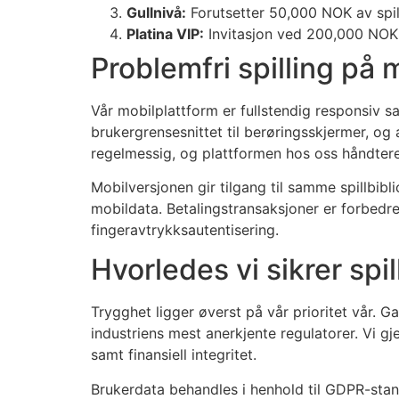
Gullnivå:
Forutsetter 50,000 NOK av spille
Platina VIP:
Invitasjon ved 200,000 NOK i
Problemfri spilling på 
Vår mobilplattform er fullstendig responsiv s
brukergrensesnittet til berøringsskjermer, og 
regelmessig, og plattformen hos oss håndtere
Mobilversjonen gir tilgang til samme spillbib
mobildata. Betalingstransaksjoner er forbed
fingeravtrykksautentisering.
Hvorledes vi sikrer spi
Trygghet ligger øverst på vår prioritet vår.
industriens mest anerkjente regulatorer. Vi g
samt finansiell integritet.
Brukerdata behandles i henhold til GDPR-standa