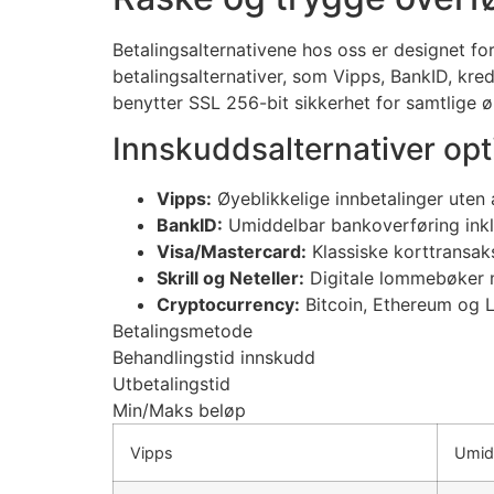
Betalingsalternativene hos oss er designet for
betalingsalternativer, som Vipps, BankID, kre
benytter SSL 256-bit sikkerhet for samtlige 
Innskuddsalternativer opt
Vipps:
Øyeblikkelige innbetalinger uten
BankID:
Umiddelbar bankoverføring inkl
Visa/Mastercard:
Klassiske korttransak
Skrill og Neteller:
Digitale lommebøker me
Cryptocurrency:
Bitcoin, Ethereum og L
Betalingsmetode
Behandlingstid innskudd
Utbetalingstid
Min/Maks beløp
Vipps
Umid