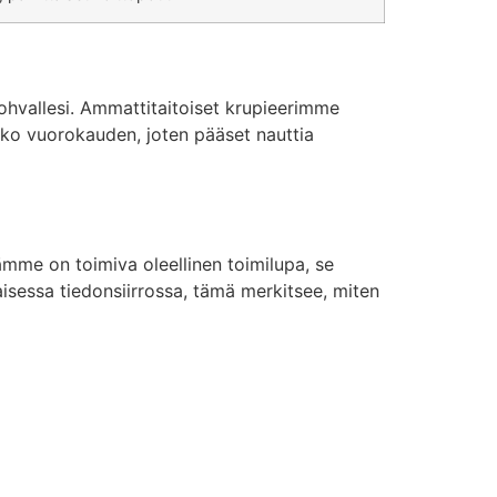
ohvallesi. Ammattitaitoiset krupieerimme
oko vuorokauden, joten pääset nauttia
sämme on toimiva oleellinen toimilupa, se
sessa tiedonsiirrossa, tämä merkitsee, miten