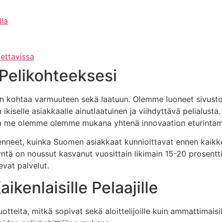
lla
ettavissa
 Pelikohteeksesi
en kohtaa varmuuteen sekä laatuun. Olemme luoneet sivust
iselle asiakkaalle ainutlaatuinen ja viihdyttävä pelialusta.
 ja me olemme olemme mukana yhtenä innovaation eturinta
nneet, kuinka Suomen asiakkaat kunnioittavat ennen kaikkea
yntä on noussut kasvanut vuosittain likimain 15-20 prosen
evat palvelut.
ikenlaisille Pelaajille
uotteita, mitkä sopivat sekä aloittelijoille kuin ammattimaisi