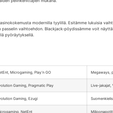
aiden pelinkehittäjien mukana.
asinokokemusta modernilla tyylillä. Esitämme lukuisia vaiht
en passelin vaihtoehdon. Blackjack-pöydissämme voit näyttäm
lä pyöräytyksellä.
etEnt, Microgaming, Play’n GO
Megaways, pr
volution Gaming, Pragmatic Play
Live-jakajat,
volution Gaming, Ezugi
Suomenkielis
icrogaming, NetEnt
Miljoonapotit,