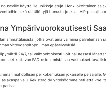
useville käyttäjille unikkeja etuja. Henkilökohtainen asiaka
eventteihin sekä räätälöityjä bonustarjouksia. VIP-pelaaji
a Ympärivuorokautisesti Saat
lan ammattilaisista, jotka ovat aina valmiina palvelemaan 
toman yhteydenpitopn ilman epäselvyyksiä.
viipymättä 24/7, tai vaihtoehtoisesti voit halutessasi lähettäm
 koonneet kattavan FAQ-osion, mistä saa vastaukset tavallis
imman mahdollisen pelikokemuksen jokaiselle pelaajalle. G
 ja asiakaspalvelu. Rekisteröidy yhteisöömme heti että koe 
n parissa.