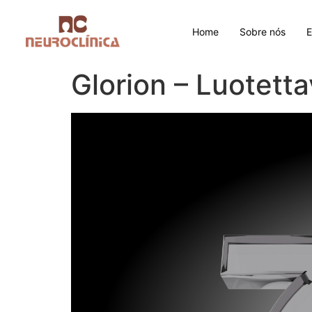
Home
Sobre nós
Glorion – Luotetta