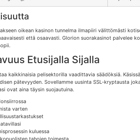
isuutta
akseen oikean kasinon tunnelma ilmapiiri välittömästi kotis
aavaisesti että osaavasti. Glorion suorakasinot palvelee k
opii.
vuus Etusijalla Sijalla
aa kaikkinaisia pelisektorilla vaadittavia säädöksiä. Käsis
disen pätevyyden. Sovellamme uusinta SSL-kryptausta jokai
i ovat aina täysin suojautuina.
onsiirrossa
amista varten
lisuustarkastukset
tavillasi
misprosessin kuluessa
lkopuolisten tahojen toimesta