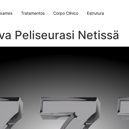
Exames
Tratamentos
Corpo Clínico
Estrutura
va Peliseurasi Netissä