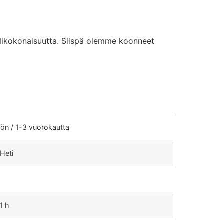
likokonaisuutta. Siispä olemme koonneet
ön / 1-3 vuorokautta
 Heti
1 h