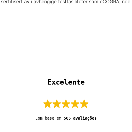
ertifisert av uavhengige testfasiliteter som eCOGRA, noe s
 Excelente 
Com base em
565 avaliações