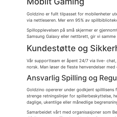
Mobilt Gaming
Goldzino er fullt tilpasset for mobilenheter
via nettleseren. Mer enn 95% av spillbibliote
Spillopplevelsen på små skjermer er gjennom
Samsung Galaxy eller nettbrett, gir vi samm
Kundestøtte og Sikker
Vår supportteam er åpent 24/7 via live- chat,
norsk. Man løser de fleste henvendelser med é
Ansvarlig Spilling og Regu
Goldzino opererer under godkjent spilllisens 
strenge retningslinjer for spillerbeskyttelse,
daglige, ukentlige eller månedlige begrensninge
Samarbeidet vårt med organisasjoner som BeG