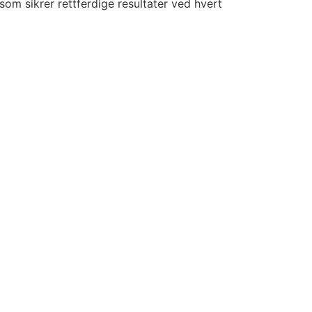
om sikrer rettferdige resultater ved hvert