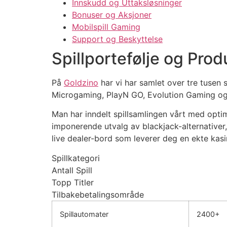
Innskudd og Uttaksløsninger
Bonuser og Aksjoner
Mobilspill Gaming
Support og Beskyttelse
Spillportefølje og Pro
På
Goldzino
har vi har samlet over tre tusen s
Microgaming, PlayN GO, Evolution Gaming og P
Man har inndelt spillsamlingen vårt med opti
imponerende utvalg av blackjack-alternativer,
live dealer-bord som leverer deg en ekte kas
Spillkategori
Antall Spill
Topp Titler
Tilbakebetalingsområde
Spillautomater
2400+