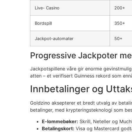
Live- Casino
200+
Bordspill
350+
Jackpot-automater
50+
Progressive Jackpoter me
Jackpotspillene våre gir enorme gevinstmuligh
atten – et verifisert Guinness rekord som ennå
Innbetalinger og Uttak
Goldzino aksepterer et bredt utvalg av betali
betalinger, med krypteringsteknologi som be
E-lommebøker:
Skrill, Neteller og Much
Betalingskort:
Visa og Mastercard godta