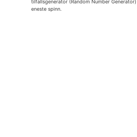
tilfallsgenerator (Random Number Generator) s
eneste spinn.