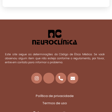
Este site segue as determinações do Código de Ética Médica. Se você
observou algum item que não esteja conforme o regulamento, por favor,
entre em contato para informar o problema.
Política de privacidade
Termos de uso