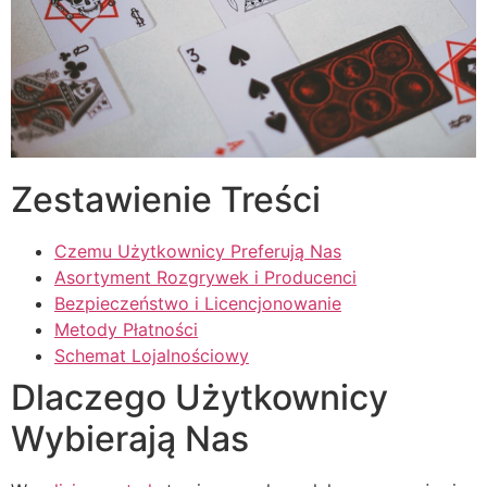
Zestawienie Treści
Czemu Użytkownicy Preferują Nas
Asortyment Rozgrywek i Producenci
Bezpieczeństwo i Licencjonowanie
Metody Płatności
Schemat Lojalnościowy
Dlaczego Użytkownicy
Wybierają Nas