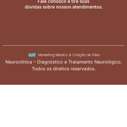
Fale conosco e tire suas
dúvidas sobre nossos atendimentos.
Marketing Médico
&
Criação de Sites
Neuroclínica – Diagnóstico e Tratamento Neurológico.
Todos os direitos reservados.