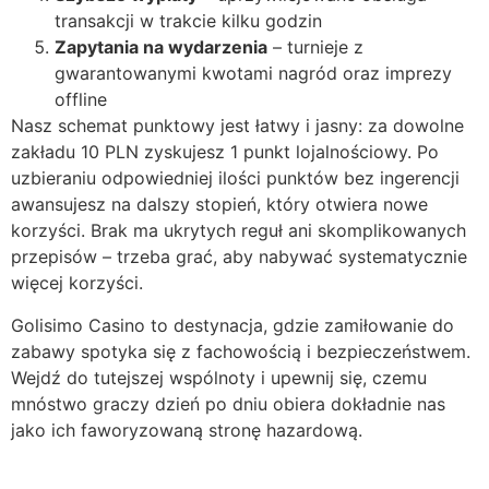
transakcji w trakcie kilku godzin
Zapytania na wydarzenia
– turnieje z
gwarantowanymi kwotami nagród oraz imprezy
offline
Nasz schemat punktowy jest łatwy i jasny: za dowolne
zakładu 10 PLN zyskujesz 1 punkt lojalnościowy. Po
uzbieraniu odpowiedniej ilości punktów bez ingerencji
awansujesz na dalszy stopień, który otwiera nowe
korzyści. Brak ma ukrytych reguł ani skomplikowanych
przepisów – trzeba grać, aby nabywać systematycznie
więcej korzyści.
Golisimo Casino to destynacja, gdzie zamiłowanie do
zabawy spotyka się z fachowością i bezpieczeństwem.
Wejdź do tutejszej wspólnoty i upewnij się, czemu
mnóstwo graczy dzień po dniu obiera dokładnie nas
jako ich faworyzowaną stronę hazardową.