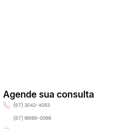
Agende sua consulta
(67) 3042-4053
(67) 98188-0088