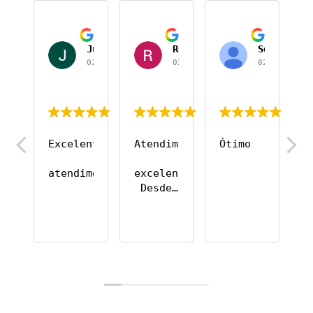
Julio Britto
Rogério Mello
Sebastião
02/05/2024
02/05/2024
02/05/2024
Excelente
Atendimento
Ótimo
Ó
atendimento
excelente!
 Desde 
a 
recepção
 a 
execução
 dos 
exames!