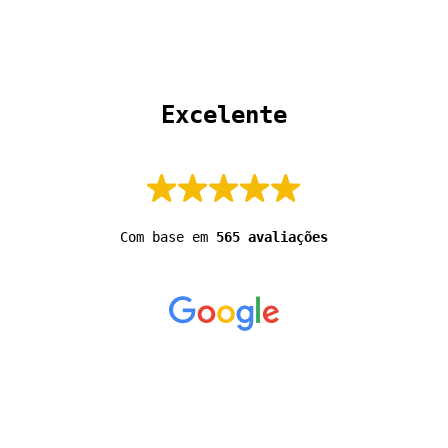
 Excelente 
Com base em
565 avaliações