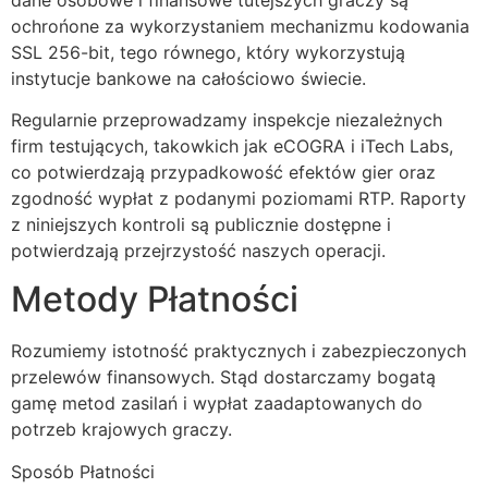
ochrońone za wykorzystaniem mechanizmu kodowania
SSL 256-bit, tego równego, który wykorzystują
instytucje bankowe na całościowo świecie.
Regularnie przeprowadzamy inspekcje niezależnych
firm testujących, takowkich jak eCOGRA i iTech Labs,
co potwierdzają przypadkowość efektów gier oraz
zgodność wypłat z podanymi poziomami RTP. Raporty
z niniejszych kontroli są publicznie dostępne i
potwierdzają przejrzystość naszych operacji.
Metody Płatności
Rozumiemy istotność praktycznych i zabezpieczonych
przelewów finansowych. Stąd dostarczamy bogatą
gamę metod zasilań i wypłat zaadaptowanych do
potrzeb krajowych graczy.
Sposób Płatności