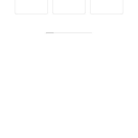
recepção
 a 
execução
 dos 
exames!