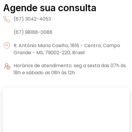
Agende sua consulta
(67) 3042-4053
(67) 98188-0088
R. Antônio Maria Coelho, 1816 - Centro, Campo
Grande - MS, 79002-220, Brasil
Horários de atendimento: seg a sexta das 07h às
18h e sábado as 08h às 12h