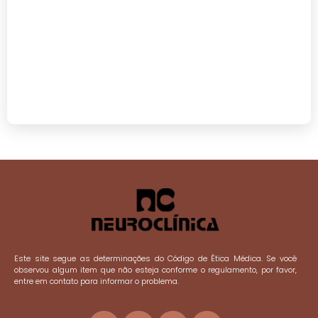
Este site segue as determinações do Código de Ética Médica. Se você
observou algum item que não esteja conforme o regulamento, por favor,
entre em contato para informar o problema.