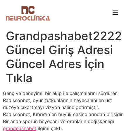
Grandpashabet2222
Güncel Giriş Adresi
Güncel Adres İçin
Tıkla
Genç ve deneyimli bir ekip ile çalışmalarını sürdüren
Radissonbet, oyun tutkunlarının heyecanını en üst
düzeye çıkartmayı vizyon haline getirmiştir.
Radissonbet, Kıbrıs’ın en büyük casinolarından birisidir.
Bir anda sporun heyecanı ve oranların değişkenliği
grandpashabet
ilgimi çekti.