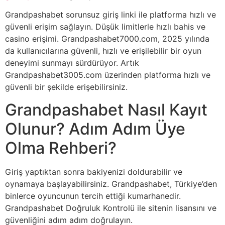
Grandpashabet sorunsuz giriş linki ile platforma hızlı ve
güvenli erişim sağlayın. Düşük limitlerle hızlı bahis ve
casino erişimi. Grandpashabet7000.com, 2025 yılında
da kullanıcılarına güvenli, hızlı ve erişilebilir bir oyun
deneyimi sunmayı sürdürüyor. Artık
Grandpashabet3005.com üzerinden platforma hızlı ve
güvenli bir şekilde erişebilirsiniz.
Grandpashabet Nasıl Kayıt
Olunur? Adım Adım Üye
Olma Rehberi?
Giriş yaptıktan sonra bakiyenizi doldurabilir ve
oynamaya başlayabilirsiniz. Grandpashabet, Türkiye’den
binlerce oyuncunun tercih ettiği kumarhanedir.
Grandpashabet Doğruluk Kontrolü ile sitenin lisansını ve
güvenliğini adım adım doğrulayın.