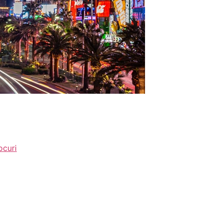
ocuri