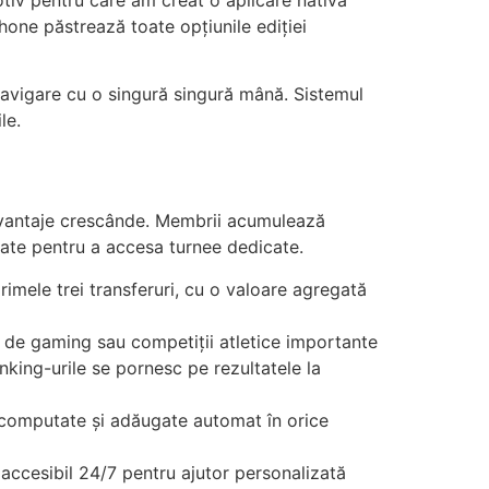
one păstrează toate opțiunile ediției
 navigare cu o singură singură mână. Sistemul
le.
 avantaje crescânde. Membrii acumulează
zate pentru a accesa turnee dedicate.
rimele trei transferuri, cu o valoare agregată
 de gaming sau competiții atletice importante
king-urile se pornesc pe rezultatele la
, computate și adăugate automat în orice
accesibil 24/7 pentru ajutor personalizată