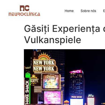
Home
Sobre nós
Găsiți Experiența 
Vulkanspiele