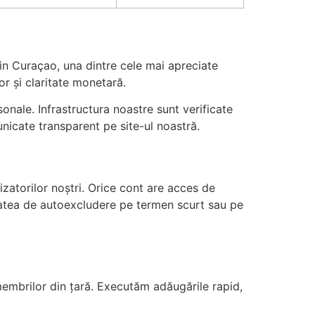
in Curaçao, una dintre cele mai apreciate
or și claritate monetară.
nale. Infrastructura noastre sunt verificate
unicate transparent pe site-ul noastră.
zatorilor noștri. Orice cont are acces de
itatea de autoexcludere pe termen scurt sau pe
 membrilor din țară. Executăm adăugările rapid,