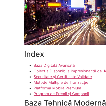
Index
Baza Digitală Avansată
Colecția Disponibilă Impresionantă de J
Securitate și Certificate Validate
Metode Multiple de Tranzacție
Platforma Mobilă Premium
Program de Premii și Campanii
Baza Tehnică Modernă