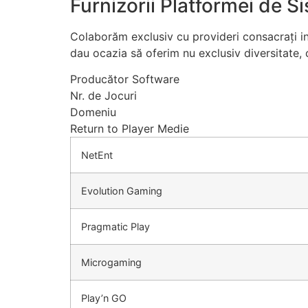
Furnizorii Platformei de S
Colaborăm exclusiv cu provideri consacrați int
dau ocazia să oferim nu exclusiv diversitate, c
Producător Software
Nr. de Jocuri
Domeniu
Return to Player Medie
NetEnt
Evolution Gaming
Pragmatic Play
Microgaming
Play’n GO