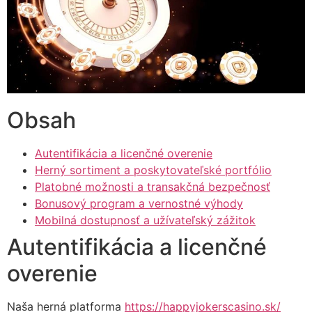
Obsah
Autentifikácia a licenčné overenie
Herný sortiment a poskytovateľské portfólio
Platobné možnosti a transakčná bezpečnosť
Bonusový program a vernostné výhody
Mobilná dostupnosť a užívateľský zážitok
Autentifikácia a licenčné
overenie
Naša herná platforma
https://happyjokerscasino.sk/