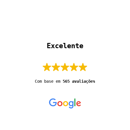
 Excelente 
Com base em
565 avaliações