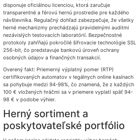
disponuje oficiálnou licenciou, ktorá zaručuje
transparentné a férovú hernú prostredie pre každého
návštevníka. Regulačný dohľad zabezpečuje, že všetky
herné mechanizmy prechádzajú pravidelnými auditmi
nezávislých testovacích laboratórií. Bezpečnostné
protokoly zahŕňajú pokročilé šifrovacie technológie SSL
256-bit, čo predstavuje bankovú úroveň ochrany
osobných údajov a finančných transakcií.
Overený fakt: Priemerný výplatný pomer (RTP)
certifikovaných automatov v legálnych online kasínach
sa pohybuje medzi 94-98%, čo znamená, že z každých
100 € vložených hráčmi sa v priemere vyplatí späť 94-
98 € v podobe výhier.
Herný sortiment a
poskytovateľské portfólio