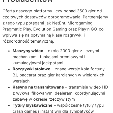
Oferta naszego platformy liczy ponad 3500 gier od
czołowych dostawców oprogramowania. Partnerujemy
z tego typu potęgami jak NetEnt, Microgaming,
Pragmatic Play, Evolution Gaming oraz Play’n GO, co
wpływa się na optymalną klasę rozgrywki i
różnorodność tematyczną.
Maszyny wideo
– około 2000 gier z licznymi
mechanikami, funkcjami premiowymi i
kumulacyjnymi jackpotami
Rozgrywki stołowe
– znane wersje koła fortuny,
BJ, baccarat oraz gier karcianych w wielorakich
wersjach
Kasyno na transmitowane
– transmisje wideo HD
z wykwalifikowanymi dealerami koordynującymi
zabawę w okresie rzeczywistym
Tytuły błyskawiczne
– współczesne tytuły typu
crash games i instant win dla sympatyków