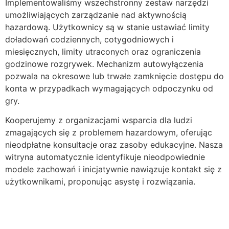
Implementowaliśmy wszechstronny zestaw narzędzi
umożliwiających zarządzanie nad aktywnością
hazardową. Użytkownicy są w stanie ustawiać limity
doładowań codziennych, cotygodniowych i
miesięcznych, limity utraconych oraz ograniczenia
godzinowe rozgrywek. Mechanizm autowyłączenia
pozwala na okresowe lub trwałe zamknięcie dostępu do
konta w przypadkach wymagających odpoczynku od
gry.
Kooperujemy z organizacjami wsparcia dla ludzi
zmagających się z problemem hazardowym, oferując
nieodpłatne konsultacje oraz zasoby edukacyjne. Nasza
witryna automatycznie identyfikuje nieodpowiednie
modele zachowań i inicjatywnie nawiązuje kontakt się z
użytkownikami, proponując asystę i rozwiązania.