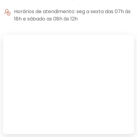
Horários de atendimento: seg a sexta das 07h às
18h e sábado as 08h às 12h