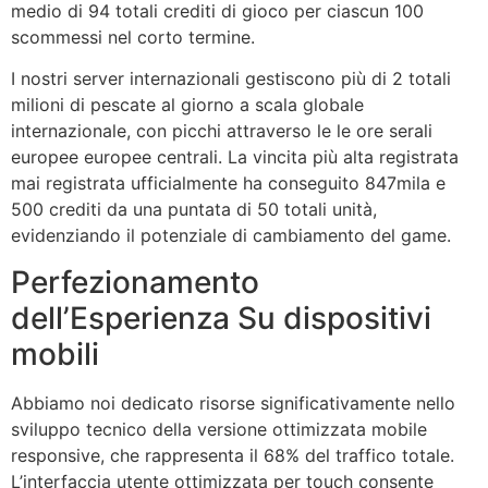
medio di 94 totali crediti di gioco per ciascun 100
scommessi nel corto termine.
I nostri server internazionali gestiscono più di 2 totali
milioni di pescate al giorno a scala globale
internazionale, con picchi attraverso le le ore serali
europee europee centrali. La vincita più alta registrata
mai registrata ufficialmente ha conseguito 847mila e
500 crediti da una puntata di 50 totali unità,
evidenziando il potenziale di cambiamento del game.
Perfezionamento
dell’Esperienza Su dispositivi
mobili
Abbiamo noi dedicato risorse significativamente nello
sviluppo tecnico della versione ottimizzata mobile
responsive, che rappresenta il 68% del traffico totale.
L’interfaccia utente ottimizzata per touch consente