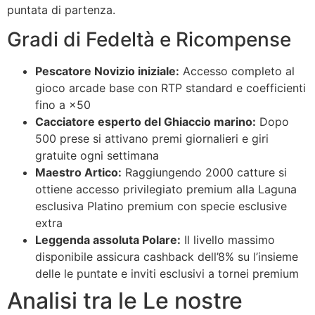
puntata di partenza.
Gradi di Fedeltà e Ricompense
Pescatore Novizio iniziale:
Accesso completo al
gioco arcade base con RTP standard e coefficienti
fino a ×50
Cacciatore esperto del Ghiaccio marino:
Dopo
500 prese si attivano premi giornalieri e giri
gratuite ogni settimana
Maestro Artico:
Raggiungendo 2000 catture si
ottiene accesso privilegiato premium alla Laguna
esclusiva Platino premium con specie esclusive
extra
Leggenda assoluta Polare:
Il livello massimo
disponibile assicura cashback dell’8% su l’insieme
delle le puntate e inviti esclusivi a tornei premium
Analisi tra le Le nostre