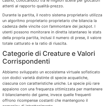
casino, collocandoci tra le migliori scelte per giocatori
attenti al rapporto qualità-prezzo.
Durante la partita, il nostro sistema proprietario utilizza
un algoritmo proprietario proprietario che bilancia la
cadenza delle vincite con l’ammontare dei jackpot. I
utenti possono monitorare in diretta istantaneo le stats
della propria partita, inclusi il numero di prese, il valore
totale catturato e la ratio di riuscita.
Categorie di Creature e Valori
Corrispondenti
Abbiamo sviluppato un ecosistema virtuale sofisticato
con dodici varietà distinte di specie acquatiche,
ciascuna con caratteristiche uniche. Le specie più rare
appaiono con una frequenza ottimizzata per mantenere
il bilanciamento del game, invece quelle frequenti
offrono ricompense costanti che mantengono il
gameplay di intrattenimento.