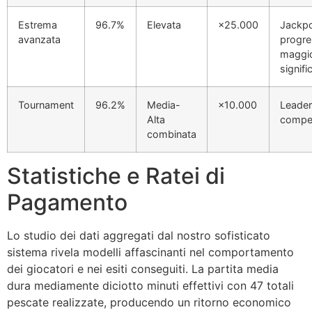
Estrema
96.7%
Elevata
×25.000
Jackp
avanzata
progre
maggio
signif
Tournament
96.2%
Media-
×10.000
Leade
Alta
compet
combinata
Statistiche e Ratei di
Pagamento
Lo studio dei dati aggregati dal nostro sofisticato
sistema rivela modelli affascinanti nel comportamento
dei giocatori e nei esiti conseguiti. La partita media
dura mediamente diciotto minuti effettivi con 47 totali
pescate realizzate, producendo un ritorno economico