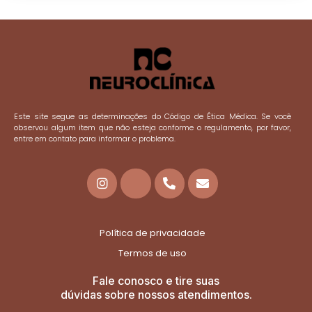
Este site segue as determinações do Código de Ética Médica. Se você
observou algum item que não esteja conforme o regulamento, por favor,
entre em contato para informar o problema.
Política de privacidade
Termos de uso
Fale conosco e tire suas
dúvidas sobre nossos atendimentos.