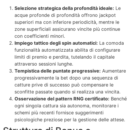
Selezione strategica della profondità ideale:
Le
acque profonde di profondità offrono jackpot
superiori ma con inferiore periodicità, mentre le
zone superficiali assicurano vincite più continue
con coefficienti minori.
Impiego tattico degli spin automatici:
La comoda
funzionalità automatizzata abilita di configurare
limiti di premio e perdita, tutelando il capitale
attraverso sessioni lunghe.
Tempistica delle puntate progressive:
Aumentare
progressivamente la bet dopo una sequenza di
catture prive di successo può compensare le
sconfitte passate quando si realizza una vincita.
Osservazione del pattern RNG certificato:
Benché
ogni singola cattura sia autonoma, monitorare i
schemi più recenti fornisce suggerimenti
psicologiche preziose per la gestione delle attese.