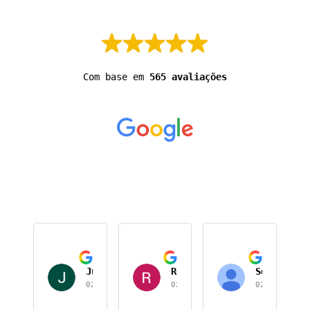
Com base em
565 avaliações
Julio Britto
Rogério Mello
Sebastião
02/05/2024
02/05/2024
02/05/2024