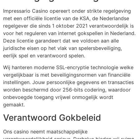
Impressario Casino opereert onder strikte regelgeving
met een officiële licentie van de KSA, de Nederlandse
regelgever die sinds 1 oktober 2021 verantwoordelijk is
voor het reguleren van internet gokspellen in Nederland.
Deze licentie garandeert dat we voldoen aan alle
juridische eisen op het vlak van spelersbeveiliging,
eerlijk spel en verantwoord spelen.
Wij hanteren moderne SSL-encryptie technologie welke
vergelijkbaar is met beveiligingsnormen van financiële
instellingen. Jouw persoonlijke gegevens en transacties
worden beschermd door 256-bits codering, waardoor
onbevoegde toegang vrijwel onmogelijk wordt
gemaakt.
Verantwoord Gokbeleid
Ons casino neemt maatschappelijke