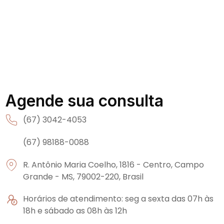
Agende sua consulta
(67) 3042-4053
(67) 98188-0088
R. Antônio Maria Coelho, 1816 - Centro, Campo
Grande - MS, 79002-220, Brasil
Horários de atendimento: seg a sexta das 07h às
18h e sábado as 08h às 12h