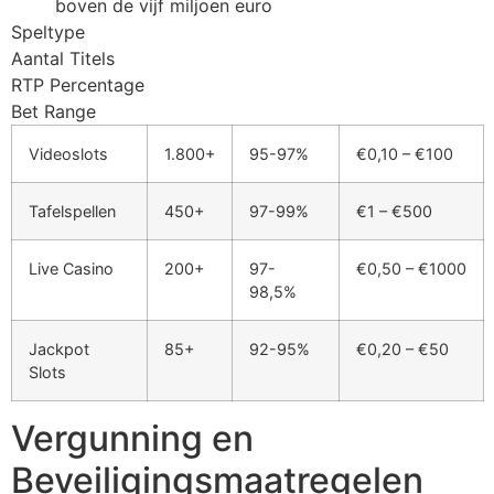
boven de vijf miljoen euro
Speltype
Aantal Titels
RTP Percentage
Bet Range
Videoslots
1.800+
95-97%
€0,10 – €100
Tafelspellen
450+
97-99%
€1 – €500
Live Casino
200+
97-
€0,50 – €1000
98,5%
Jackpot
85+
92-95%
€0,20 – €50
Slots
Vergunning en
Beveiligingsmaatregelen