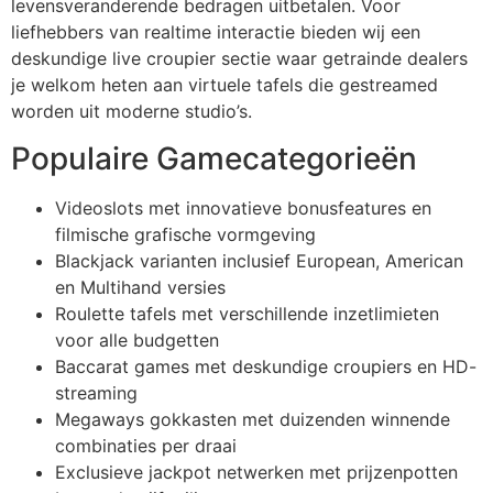
levensveranderende bedragen uitbetalen. Voor
liefhebbers van realtime interactie bieden wij een
deskundige live croupier sectie waar getrainde dealers
je welkom heten aan virtuele tafels die gestreamed
worden uit moderne studio’s.
Populaire Gamecategorieën
Videoslots met innovatieve bonusfeatures en
filmische grafische vormgeving
Blackjack varianten inclusief European, American
en Multihand versies
Roulette tafels met verschillende inzetlimieten
voor alle budgetten
Baccarat games met deskundige croupiers en HD-
streaming
Megaways gokkasten met duizenden winnende
combinaties per draai
Exclusieve jackpot netwerken met prijzenpotten