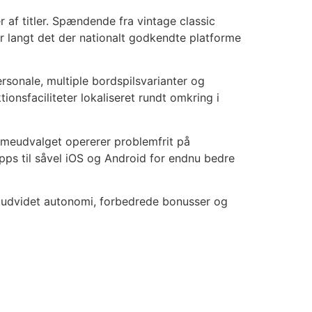
af titler. Spændende fra vintage classic
 langt det der nationalt godkendte platforme
sonale, multiple bordspilsvarianter og
onsfaciliteter lokaliseret rundt omkring i
gameudvalget opererer problemfrit på
pps til såvel iOS og Android for endnu bedre
 udvidet autonomi, forbedrede bonusser og