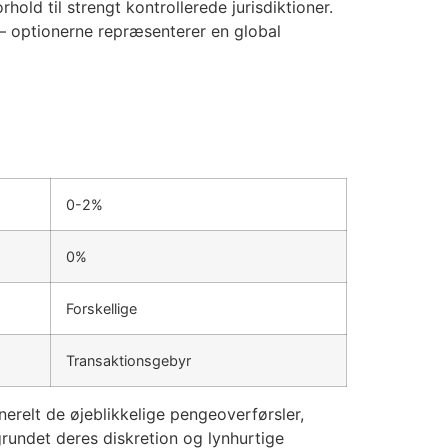
old til strengt kontrollerede jurisdiktioner.
r – optionerne repræsenterer en global
0-2%
0%
Forskellige
Transaktionsgebyr
erelt de øjeblikkelige pengeoverførsler,
rundet deres diskretion og lynhurtige