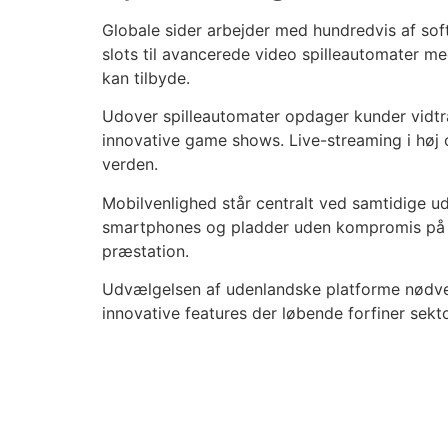
Globale sider arbejder med hundredvis af sof
slots til avancerede video spilleautomater 
kan tilbyde.
Udover spilleautomater opdager kunder vidtr
innovative game shows. Live-streaming i høj o
verden.
Mobilvenlighed står centralt ved samtidige u
smartphones og pladder uden kompromis på vis
præstation.
Udvælgelsen af udenlandske platforme nødve
innovative features der løbende forfiner sekt