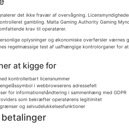
e
gnalerer det ikke fravær af overvågning. Licensmyndigheder
 kontrolleret gambling. Malta Gaming Authority Gaming Myn
mfattende krav til operatører.
personlige oplysninger og økonomiske overførsler værnes g
ames regelmæssige test af uafhængige kontrolorganer for
er at kigge for
 med kontrollerbart licensnummer
engelåssymbol i webbrowserens adressefelt
gelser for informationshåndtering i sammenhæng med GDPR
viders som bekræfter operatørens legitimitet
itgrænser og selvudelukkelsesfunktioner
 betalinger