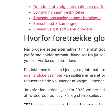
Grunde til at vælge internationale platf
Lovgivning samt beskyttelse
Transaktionsløsninger samt betalinger
Bonustilbud & kampagner
Spilleudvalg & softwareudbydere
Hvorfor foretrække glo
Når brugere søger alternativer til hjemligt g
platforme holder normalt tilladelser fra juris
ydelser verdensomspændende.
Distinktionen imellem hjemlige og internation
udenlandske casinoer
kan spillere erfare et 
reducerer både volumenet af valgmuligheder o
Jævnfør industrianalyser fra 2023 vælger cir
af forbedrede bonusvilkår og større spiludva