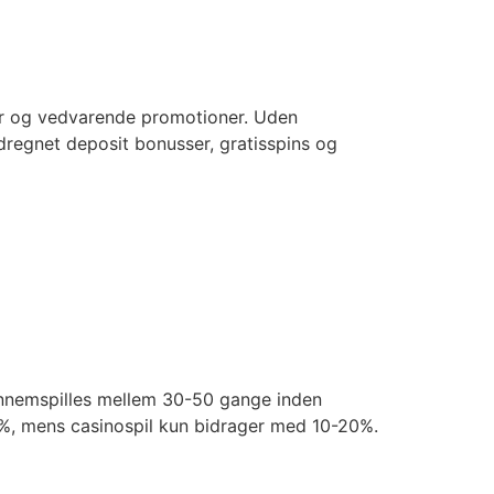
er og vedvarende promotioner. Uden
regnet deposit bonusser, gratisspins og
nnemspilles mellem 30-50 gange inden
00%, mens casinospil kun bidrager med 10-20%.