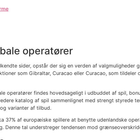
orme
bale operatører
odkendte sider, opstår der sig en verden af valgmuligheder 
diktioner som Gibraltar, Curacao eller Curacao, som tildeler 
ale operatører findes hovedsageligt i udbuddet af spil, bo
bredere katalog af spil sammenlignet med strengt styrede te
g varianter af tilbud.
ka 37% af europæiske spillere at benytte udenlandske oper
lg. Denne tal understreger tendensen mod grænseoverskride