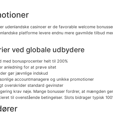
otioner
kker udenlandske casinoer er de favorable welcome bonuss
enlandske platforme levere endnu mere gavmilde tilbud med
ier ved globale udbydere
ud med bonusprocenter helt til 200%
r anledning for at prøve sitet
der gør jævnlige indskud
sonlige accountmanagere og unikke promotioner
t overskrider standard gevinster
gering krav nøje. Mange bonusser fordrer, at mængden ge
ieret til ovenstående betingelser. Slots bidrager typisk 1
dører