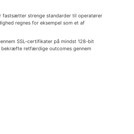
 fastsætter strenge standarder til operatører
dighed regnes for eksempel som et af
ennem SSL-certifikater på mindst 128-bit
 at bekræfte retfærdige outcomes gennem