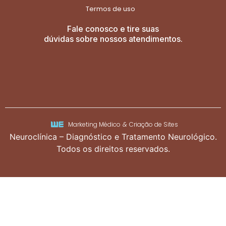
Termos de uso
Fale conosco e tire suas
dúvidas sobre nossos atendimentos.
Marketing Médico
&
Criação de Sites
Neuroclínica – Diagnóstico e Tratamento Neurológico.
Todos os direitos reservados.