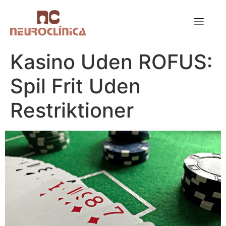
Kasino Uden ROFUS:
Spil Frit Uden
Restriktioner