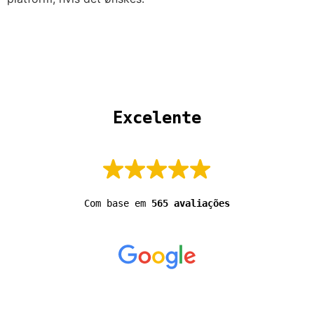
 Excelente 
Com base em
565 avaliações