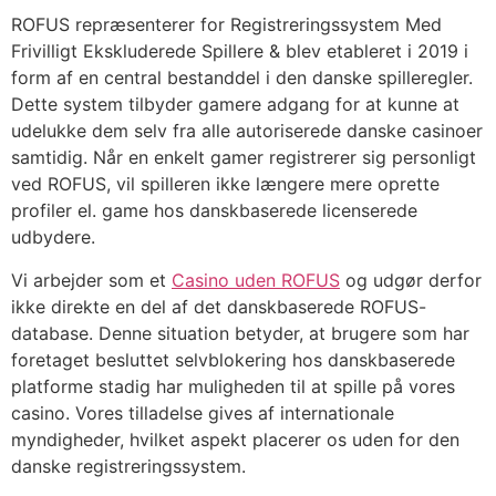
ROFUS repræsenterer for Registreringssystem Med
Frivilligt Ekskluderede Spillere & blev etableret i 2019 i
form af en central bestanddel i den danske spilleregler.
Dette system tilbyder gamere adgang for at kunne at
udelukke dem selv fra alle autoriserede danske casinoer
samtidig. Når en enkelt gamer registrerer sig personligt
ved ROFUS, vil spilleren ikke længere mere oprette
profiler el. game hos danskbaserede licenserede
udbydere.
Vi arbejder som et
Casino uden ROFUS
og udgør derfor
ikke direkte en del af det danskbaserede ROFUS-
database. Denne situation betyder, at brugere som har
foretaget besluttet selvblokering hos danskbaserede
platforme stadig har muligheden til at spille på vores
casino. Vores tilladelse gives af internationale
myndigheder, hvilket aspekt placerer os uden for den
danske registreringssystem.