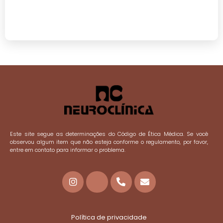
Este site segue as determinações do Código de Ética Médica. Se você
observou algum item que não esteja conforme o regulamento, por favor,
entre em contato para informar o problema.
Política de privacidade