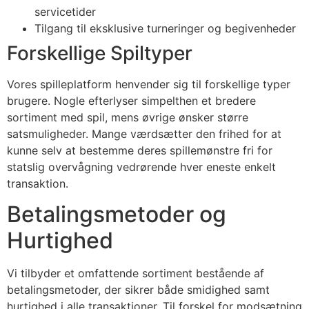
servicetider
Tilgang til eksklusive turneringer og begivenheder
Forskellige Spiltyper
Vores spilleplatform henvender sig til forskellige typer
brugere. Nogle efterlyser simpelthen et bredere
sortiment med spil, mens øvrige ønsker større
satsmuligheder. Mange værdsætter den frihed for at
kunne selv at bestemme deres spillemønstre fri for
statslig overvågning vedrørende hver eneste enkelt
transaktion.
Betalingsmetoder og
Hurtighed
Vi tilbyder et omfattende sortiment bestående af
betalingsmetoder, der sikrer både smidighed samt
hurtighed i alle transaktioner. Til forskel for modsætning