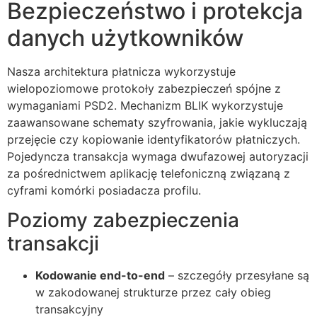
Bezpieczeństwo i protekcja
danych użytkowników
Nasza architektura płatnicza wykorzystuje
wielopoziomowe protokoły zabezpieczeń spójne z
wymaganiami PSD2. Mechanizm BLIK wykorzystuje
zaawansowane schematy szyfrowania, jakie wykluczają
przejęcie czy kopiowanie identyfikatorów płatniczych.
Pojedyncza transakcja wymaga dwufazowej autoryzacji
za pośrednictwem aplikację telefoniczną związaną z
cyframi komórki posiadacza profilu.
Poziomy zabezpieczenia
transakcji
Kodowanie end-to-end
– szczegóły przesyłane są
w zakodowanej strukturze przez cały obieg
transakcyjny