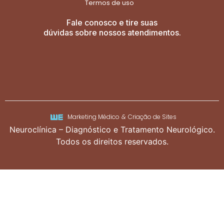
Termos de uso
Fale conosco e tire suas
dúvidas sobre nossos atendimentos.
Marketing Médico
&
Criação de Sites
Neuroclínica – Diagnóstico e Tratamento Neurológico.
Todos os direitos reservados.