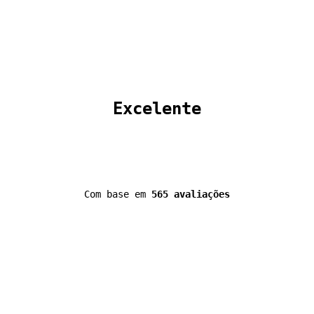
 Excelente 
Com base em
565 avaliações