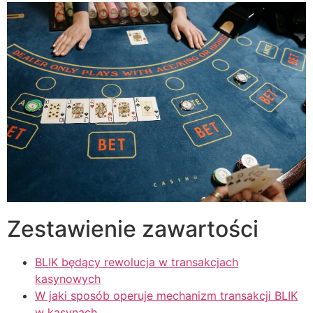
Zestawienie zawartości
BLIK będący rewolucja w transakcjach
kasynowych
W jaki sposób operuje mechanizm transakcji BLIK
w kasynach