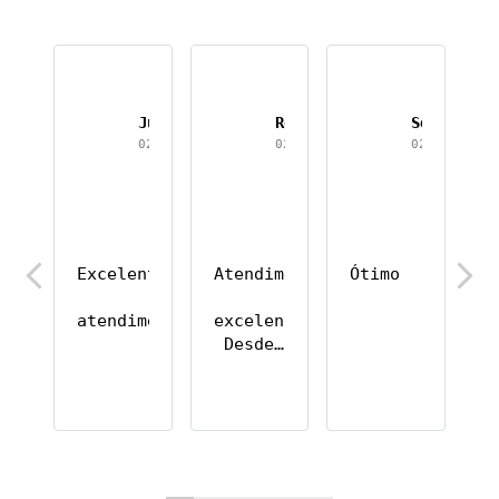
Julio Britto
Rogério Mello
Sebastião
02/05/2024
02/05/2024
02/05/2024
Excelente
Atendimento
Ótimo
Ó
atendimento
excelente!
 Desde 
a 
recepção
 a 
execução
 dos 
exames!