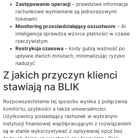
Zastępowanie operacji
– prawdziwe informacje
rachunkowe wymieniane są jednorazowymi
tokenami
Monitoring przeciwdziałający oszustwom
– AI
inteligencja sprawdza wzorce płatności w czasie
rzeczywistym
Restrykcja czasowa
– kody gubią ważność po
upływie dwóch minutach, minimalizując ryzyko
nadużyć
Z jakich przyczyn klienci
stawiają na BLIK
Rozpowszechnienie tej sposobu wynika z połączenia
komfortu, szybkości a także uniwersalności.
Użytkownicy posiadający rachunek w wybranym
instytucji finansowej współpracującym z rozwiązaniem
są w stanie wykorzystywać z opisywanej opcji bez