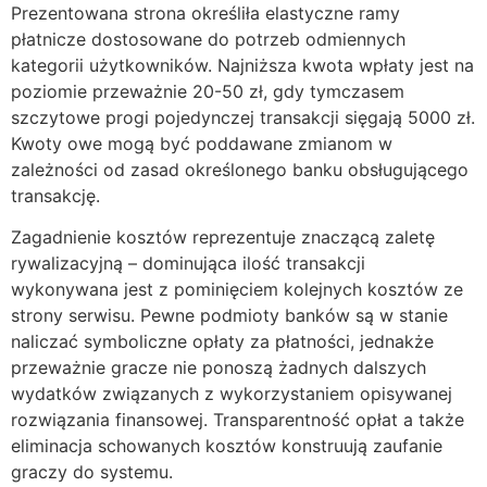
Prezentowana strona określiła elastyczne ramy
płatnicze dostosowane do potrzeb odmiennych
kategorii użytkowników. Najniższa kwota wpłaty jest na
poziomie przeważnie 20-50 zł, gdy tymczasem
szczytowe progi pojedynczej transakcji sięgają 5000 zł.
Kwoty owe mogą być poddawane zmianom w
zależności od zasad określonego banku obsługującego
transakcję.
Zagadnienie kosztów reprezentuje znaczącą zaletę
rywalizacyjną – dominująca ilość transakcji
wykonywana jest z pominięciem kolejnych kosztów ze
strony serwisu. Pewne podmioty banków są w stanie
naliczać symboliczne opłaty za płatności, jednakże
przeważnie gracze nie ponoszą żadnych dalszych
wydatków związanych z wykorzystaniem opisywanej
rozwiązania finansowej. Transparentność opłat a także
eliminacja schowanych kosztów konstruują zaufanie
graczy do systemu.