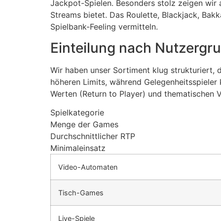
Jackpot-Spielen. Besonders stolz zeigen wir 
Streams bietet. Das Roulette, Blackjack, Bak
Spielbank-Feeling vermitteln.
Einteilung nach Nutzergr
Wir haben unser Sortiment klug strukturiert, d
höheren Limits, während Gelegenheitsspieler k
Werten (Return to Player) und thematischen V
Spielkategorie
Menge der Games
Durchschnittlicher RTP
Minimaleinsatz
Video-Automaten
Tisch-Games
Live-Spiele