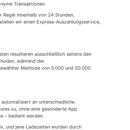
nonyme Transaktionen.
r Regel innerhalb von 24 Stunden,
stellen wir einen Express-Auszahlungsservice,
ten resultieren ausschließlich seitens den
ethoden, während der
sgewählter Methode von 5.000 und 50.000
automatisiert an unterschiedliche
tures zu, ohne eine gesonderte App
le – bedient werden.
tiv, und jene Ladezeiten wurden durch