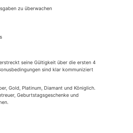
Ausgaben zu überwachen
s
treckt seine Gültigkeit über die ersten 4
 Bonusbedingungen sind klar kommuniziert
r, Gold, Platinum, Diamant und Königlich.
nbetreuer, Geburtstagsgeschenke und
men.