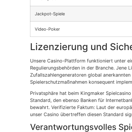
Jackpot-Spiele
Video-Poker
Lizenzierung und Sich
Unsere Casino-Plattform funktioniert unter e
Regulierungsbehörden in der Branche. Jene Li
Zufallszahlengeneratoren global anerkannten 
Spielerschutzmaßnahmen konsequent impleme
Privatsphäre hat beim Kingmaker Spielcasino 
Standard, den ebenso Banken für Internetbank
bewahrt. Verifizierte Faktum: Laut der euro
unser Casino übertreffen diesen Standard sign
Verantwortungsvolles Spi