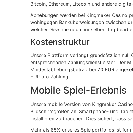
Bitcoin, Ethereum, Litecoin und andere digi
Abhebungen werden bei Kingmaker Casino prio
wohingegen Banküberweisungen zwischen drei u
welcher Gewinne noch am selben Tag bearbei
Kostenstruktur
Unsere Plattform verlangt grundsätzlich null 
entsprechenden Zahlungsdienstleister. Der M
Mindestabhebungsbetrag bei 20 EUR angesetz
EUR pro Zahlung.
Mobile Spiel-Erlebnis
Unsere mobile Version von Kingmaker Casino w
Bildschirmgrößen an. Smartphone- und Tablet
installieren zu brauchen. Dies sichert, dass
Mehr als 85% unseres Spielportfolios ist für