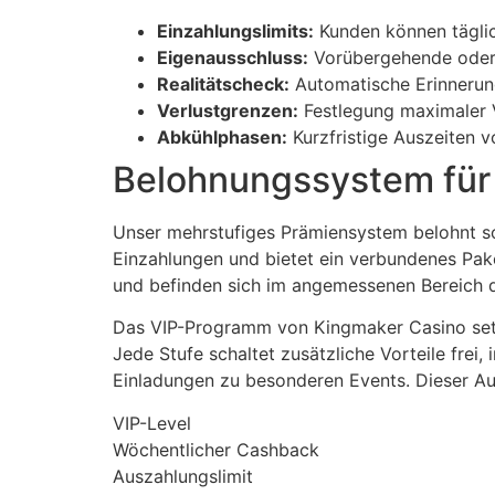
Einzahlungslimits:
Kunden können täglic
Eigenausschluss:
Vorübergehende oder 
Realitätscheck:
Automatische Erinnerung
Verlustgrenzen:
Festlegung maximaler V
Abkühlphasen:
Kurzfristige Auszeiten v
Belohnungssystem für
Unser mehrstufiges Prämiensystem belohnt so
Einzahlungen und bietet ein verbundenes Pak
und befinden sich im angemessenen Bereich de
Das VIP-Programm von Kingmaker Casino setzt
Jede Stufe schaltet zusätzliche Vorteile fre
Einladungen zu besonderen Events. Dieser Au
VIP-Level
Wöchentlicher Cashback
Auszahlungslimit