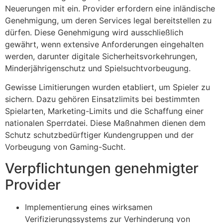
Neuerungen mit ein. Provider erfordern eine inländische
Genehmigung, um deren Services legal bereitstellen zu
dürfen. Diese Genehmigung wird ausschließlich
gewährt, wenn extensive Anforderungen eingehalten
werden, darunter digitale Sicherheitsvorkehrungen,
Minderjährigenschutz und Spielsuchtvorbeugung.
Gewisse Limitierungen wurden etabliert, um Spieler zu
sichern. Dazu gehören Einsatzlimits bei bestimmten
Spielarten, Marketing-Limits und die Schaffung einer
nationalen Sperrdatei. Diese Maßnahmen dienen dem
Schutz schutzbedürftiger Kundengruppen und der
Vorbeugung von Gaming-Sucht.
Verpflichtungen genehmigter
Provider
Implementierung eines wirksamen
Verifizierungssystems zur Verhinderung von