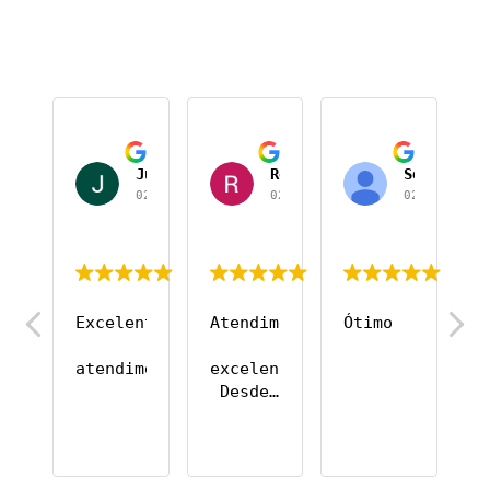
Julio Britto
Rogério Mello
Sebastião
02/05/2024
02/05/2024
02/05/2024
Excelente
Atendimento
Ótimo
Ó
atendimento
excelente!
 Desde 
a 
recepção
 a 
execução