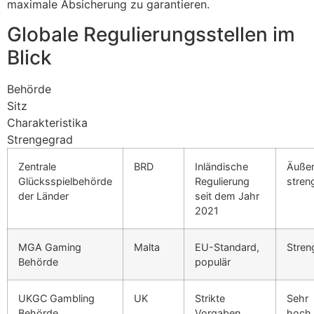
maximale Absicherung zu garantieren.
Globale Regulierungsstellen im
Blick
Behörde
Sitz
Charakteristika
Strengegrad
Zentrale
BRD
Inländische
Äußer
Glücksspielbehörde
Regulierung
stren
der Länder
seit dem Jahr
2021
MGA Gaming
Malta
EU-Standard,
Stren
Behörde
populär
UKGC Gambling
UK
Strikte
Sehr
Behörde
Vorgaben,
hoch