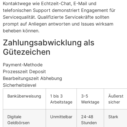
Kontaktwege wie Echtzeit-Chat, E-Mail und
telefonischen Support demonstriert Engagement für
Servicequalität. Qualifizierte Servicekräfte sollten
prompt auf Anliegen antworten und Issues wirksam
beheben können.
Zahlungsabwicklung als
Gütezeichen
Payment-Methode
Prozesszeit Deposit
Bearbeitungszeit Abhebung
Sicherheitslevel
Banküberweisung
1 bis 3
3-5
Äußerst
Arbeitstage
Werktage
sicher
Digitale
Unmittelbar
24-48
Stark
Geldbörsen
Stunden