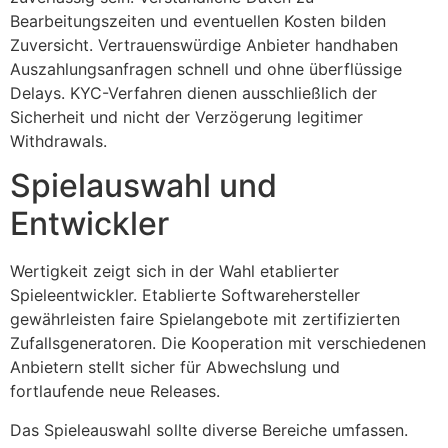
Bearbeitungszeiten und eventuellen Kosten bilden
Zuversicht. Vertrauenswürdige Anbieter handhaben
Auszahlungsanfragen schnell und ohne überflüssige
Delays. KYC-Verfahren dienen ausschließlich der
Sicherheit und nicht der Verzögerung legitimer
Withdrawals.
Spielauswahl und
Entwickler
Wertigkeit zeigt sich in der Wahl etablierter
Spieleentwickler. Etablierte Softwarehersteller
gewährleisten faire Spielangebote mit zertifizierten
Zufallsgeneratoren. Die Kooperation mit verschiedenen
Anbietern stellt sicher für Abwechslung und
fortlaufende neue Releases.
Das Spieleauswahl sollte diverse Bereiche umfassen.