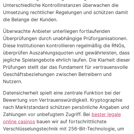
Unterschiedliche Kontrollinstanzen überwachen die
Umsetzung rechtlicher Regelungen und schützen damit
die Belange der Kunden.
Überwachte Anbieter unterliegen fortlaufenden
Überprüfungen durch unabhängige Prüforganisationen.
Diese Institutionen kontrollieren regelmäßig die RNGs,
überprüfen Auszahlungsquoten und gewährleisten, dass
jegliche Spielangebote ehrlich laufen. Die Klarheit dieser
Prüfungen stellt dar das Fundament für vertrauensvolle
Geschäftsbeziehungen zwischen Betreibern und
Nutzern.
Datensicherheit spielt eine zentrale Funktion bei der
Bewertung von Vertrauenswürdigkeit. Kryptographie
nach Marktstandard schützen persönliche Angaben und
Zahlungen vor unbefugtem Zugriff. Bei
bester legale
online casinos
bauen wir auf fortschrittlichste
Verschlüsselungstechnik mit 256-Bit-Technologie, um